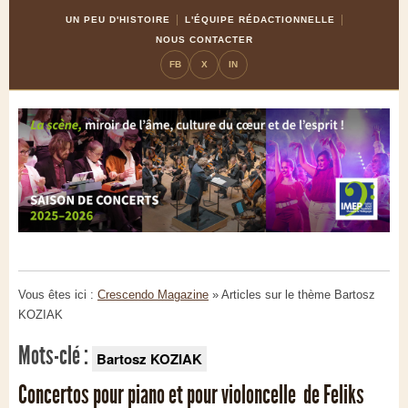
Skip
Aller
UN PEU D'HISTOIRE
L'ÉQUIPE RÉDACTIONNELLE
to
à
NOUS CONTACTER
Content
la
FB
X
IN
navigation
Vous êtes ici :
Crescendo Magazine
» Articles sur le thème
Bartosz
KOZIAK
Mots-clé :
Bartosz KOZIAK
Concertos pour piano et pour violoncelle de Feliks