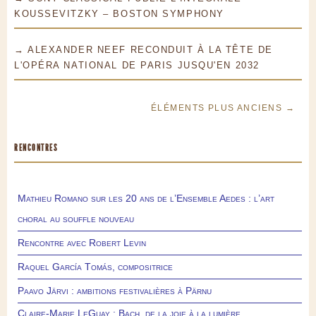
KOUSSEVITZKY – BOSTON SYMPHONY
→ ALEXANDER NEEF RECONDUIT À LA TÊTE DE
L'OPÉRA NATIONAL DE PARIS JUSQU'EN 2032
ÉLÉMENTS PLUS ANCIENS →
RENCONTRES
Mathieu Romano sur les 20 ans de l’Ensemble Aedes : l’art
choral au souffle nouveau
Rencontre avec Robert Levin
Raquel García Tomás, compositrice
Paavo Järvi : ambitions festivalières à Pärnu
Claire-Marie LeGuay : Bach, de la joie à la lumière