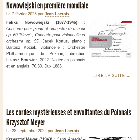
Nowowiejski en première mondiale
Le 7 février 2023
par
Jean Lacroix
Feliks Nowowiejski (1877-1946)
:
Concerto pour piano et orchestre ré mineur
op. 60 ‘Slave’ ; Concerto pour violoncelle et
orchestre op. 55
. Jacek Kortus, piano ;
Bartosz Koziak, violoncelle ; Orchestre
Philharmonique de Poznan, direction
Lukasz Borowicz
.
2022. Notice en polonais
et en anglais. 76.30. Dux 1883.
LIRE LA SUITE
→
Les cordes mystérieuses et envoûtantes du Polonais
Krzysztof Meyer
Le 28 septembre 2022
par
Jean Lacroix
Krzysztof Meyer (°1943)
:
Canti Amadei –