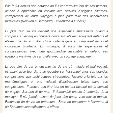
Elle le fut depuis son enfance où il s’est retrouvé loin de ses parents,
amené à apprendre en copiant des œuvres d’origines diverses,
entreprenant de longs voyages à pied pour faire des découvertes
musicales (Reinken à Hambourg, Buxtehude à Lubeck).
Et plus tard sa vie devient une expérience ahurissante quand il
compose à Leipzig en donnant cours aux élèves, éduquant enfants et
élèves chez lui au milieu d’une foule de gens et composant dans cet
incroyable brouhaha. En musique, il accumule expériences et
connaissances avec une gourmandise insatiable et défend ses
positions vis-à-vis de sa tutelle avec un courage audacieux.
Et que dire de cet émouvante fin de vie où malade et mal voyant,
estimant avoir tout dit, il se recentre sur l’essentiel avec ses grandes
compositions aux architectures structurées, fasciné à la fois par les
mathématiques et une volonté d’abstraction totale dans ses
compositions. Il creuse son être tout en restant fasciné par la densité
du propos. Sur son lit de mort, il demandait encore à entendre de la
musique. Il n’a jamais cessé de jeter des ponts vers tout le monde.
Etonnante fin de vie de créateurs : Bach se concentre à l‘extrême là
où Schuman insensiblement s’efface.