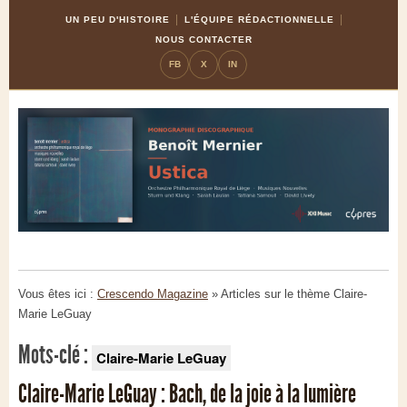
Skip
Aller
UN PEU D'HISTOIRE
L'ÉQUIPE RÉDACTIONNELLE
to
à
NOUS CONTACTER
Content
la
FB
X
IN
navigation
Vous êtes ici :
Crescendo Magazine
» Articles sur le thème
Claire-
Marie LeGuay
Mots-clé :
Claire-Marie LeGuay
Claire-Marie LeGuay : Bach, de la joie à la lumière