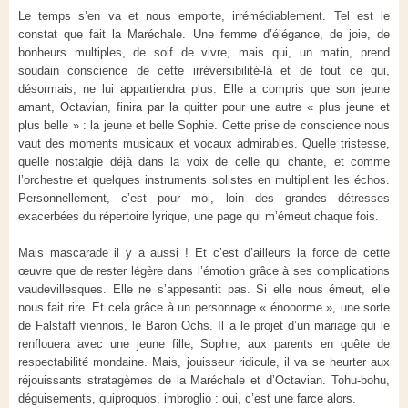
Le temps s’en va et nous emporte, irrémédiablement. Tel est le
constat que fait la Maréchale. Une femme d’élégance, de joie, de
bonheurs multiples, de soif de vivre, mais qui, un matin, prend
soudain conscience de cette irréversibilité-là et de tout ce qui,
désormais, ne lui appartiendra plus. Elle a compris que son jeune
amant, Octavian, finira par la quitter pour une autre « plus jeune et
plus belle » : la jeune et belle Sophie. Cette prise de conscience nous
vaut des moments musicaux et vocaux admirables. Quelle tristesse,
quelle nostalgie déjà dans la voix de celle qui chante, et comme
l’orchestre et quelques instruments solistes en multiplient les échos.
Personnellement, c’est pour moi, loin des grandes détresses
exacerbées du répertoire lyrique, une page qui m’émeut chaque fois.
Mais mascarade il y a aussi ! Et c’est d’ailleurs la force de cette
œuvre que de rester légère dans l’émotion grâce à ses complications
vaudevillesques. Elle ne s’appesantit pas. Si elle nous émeut, elle
nous fait rire. Et cela grâce à un personnage « énooorme », une sorte
de Falstaff viennois, le Baron Ochs. Il a le projet d’un mariage qui le
renflouera avec une jeune fille, Sophie, aux parents en quête de
respectabilité mondaine. Mais, jouisseur ridicule, il va se heurter aux
réjouissants stratagèmes de la Maréchale et d’Octavian. Tohu-bohu,
déguisements, quiproquos, imbroglio : oui, c’est une farce alors.