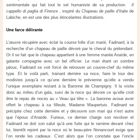
sentimentale qui fait tout le sel humaniste de sa production.
Il
cappello di paglia di Firenze
, inspiré du
Chapeau de paille d’Italie
de
Labiche, en est une des plus étincelantes illustrations.
Une farce délirante
L’œuvre récupère avec éclat la course folle d’un marié, Fadinard, à la
recherche d’un chapeau de paille dévoré par le cheval du prétendant.
Or il se fait que le chapeau appartient à une femme mariée Anaïde, en
galante compagnie avec un bel officier. Le mari étant un sombre
jaloux, Fadinard se voit forcé de retrouver un couvre-chef du même
type. Et le voilà parti, trainant derrière sa noce, faire le tour des
modistes jusqu’à ce qu’une dernière le prévienne qu’elle a vendu
l’unique exemplaire restant à la Baronne de Champigny. Il la visite
donc au milieu d’un gala, suivi de la noce qui dévore ce qu’elle croit
être le repas de noces au « Veau qui tête ». La baronne avoue avoir
offert le chapeau à sa filleule, Madame Maupertuis. Fadinard se
précipite chez cette dernière et y découvre son mari qui n’est autre
que l’époux d’Anaïde. Furieux, ce dernier charge son revolver et
Fadinard ne doit son salut qu’à une fuite qui le ramène devant chez
lui, bientôt rejoint par la noce où le beau-père Nonancourt exige que
l’on rende les cadeaux. C’est alors que l’on constate que l’oncle