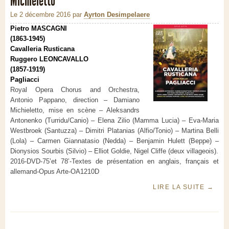
Michieletto
Le 2 décembre 2016
par
Ayrton Desimpelaere
Pietro MASCAGNI
(1863-1945)
Cavalleria Rusticana
Ruggero LEONCAVALLO
(1857-1919)
Pagliacci
Royal Opera Chorus and Orchestra,
Antonio Pappano, direction – Damiano
Michieletto, mise en scène – Aleksandrs
Antonenko (Turridu/Canio) – Elena Zilio (Mamma Lucia) – Eva-Maria
Westbroek (Santuzza) – Dimitri Platanias (Alfio/Tonio) – Martina Belli
(Lola) – Carmen Giannatasio (Nedda) – Benjamin Hulett (Beppe) –
Dionysios Sourbis (Silvio) – Elliot Goldie, Nigel Cliffe (deux villageois).
2016-DVD-75’et 78’-Textes de présentation en anglais, français et
allemand-Opus Arte-OA1210D
LIRE LA SUITE
→