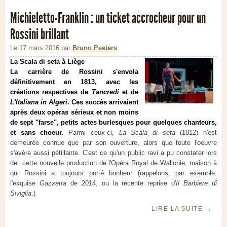
Michieletto-Franklin : un ticket accrocheur pour un
Rossini brillant
Le 17 mars 2016
par
Bruno Peeters
La Scala di seta à Liège
La carrière de Rossini s'envola
définitivement en 1813, avec les
créations respectives de
Tancredi
et de
L'Italiana in Algeri
. Ces succès arrivaient
après deux opéras sérieux et non moins
de sept "farse", petits actes burlesques pour quelques chanteurs,
et sans choeur.
Parmi ceux-ci,
La Scala di seta
(1812) n'est
demeurée connue que par son ouverture, alors que toute l'oeuvre
s'avère aussi pétillante. C'est ce qu'un public ravi a pu constater lors
de cette nouvelle production de l'Opéra Royal de Wallonie, maison à
qui Rossini a toujours porté bonheur (rappelons, par exemple,
l'exquise
Gazzetta
de 2014, ou la récente reprise d'
Il Barbiere di
Siviglia
.)
LIRE LA SUITE
→