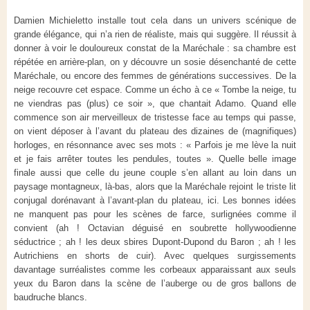
Damien Michieletto installe tout cela dans un univers scénique de
grande élégance, qui n’a rien de réaliste, mais qui suggère. Il réussit à
donner à voir le douloureux constat de la Maréchale : sa chambre est
répétée en arrière-plan, on y découvre un sosie désenchanté de cette
Maréchale, ou encore des femmes de générations successives. De la
neige recouvre cet espace. Comme un écho à ce « Tombe la neige, tu
ne viendras pas (plus) ce soir », que chantait Adamo. Quand elle
commence son air merveilleux de tristesse face au temps qui passe,
on vient déposer à l’avant du plateau des dizaines de (magnifiques)
horloges, en résonnance avec ses mots : « Parfois je me lève la nuit
et je fais arrêter toutes les pendules, toutes ». Quelle belle image
finale aussi que celle du jeune couple s’en allant au loin dans un
paysage montagneux, là-bas, alors que la Maréchale rejoint le triste lit
conjugal dorénavant à l’avant-plan du plateau, ici. Les bonnes idées
ne manquent pas pour les scènes de farce, surlignées comme il
convient (ah ! Octavian déguisé en soubrette hollywoodienne
séductrice ; ah ! les deux sbires Dupont-Dupond du Baron ; ah ! les
Autrichiens en shorts de cuir). Avec quelques surgissements
davantage surréalistes comme les corbeaux apparaissant aux seuls
yeux du Baron dans la scène de l’auberge ou de gros ballons de
baudruche blancs.