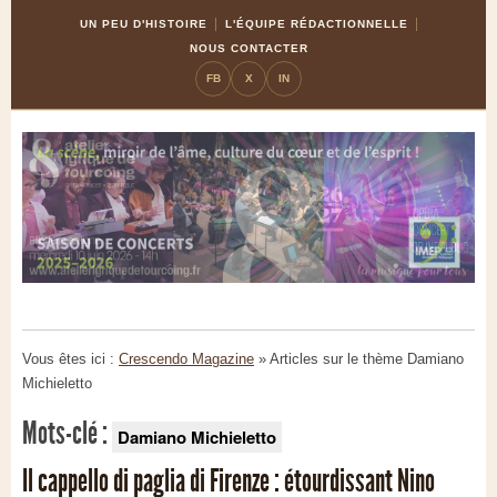
Skip
Aller
UN PEU D'HISTOIRE
L'ÉQUIPE RÉDACTIONNELLE
to
à
NOUS CONTACTER
Content
la
FB
X
IN
navigation
Vous êtes ici :
Crescendo Magazine
» Articles sur le thème
Damiano
Michieletto
Mots-clé :
Damiano Michieletto
Il cappello di paglia di Firenze : étourdissant Nino