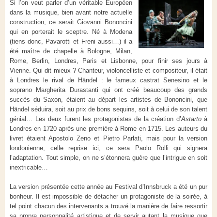
Si l’on veut parler d’un véritable Européen
dans la musique, bien avant notre actuelle
construction, ce serait Giovanni Bononcini
qui en porterait le sceptre. Né à Modena
(tiens donc, Pavarotti et Freni aussi…) il a
été maître de chapelle à Bologne, Milan,
Rome, Berlin, Londres, Paris et Lisbonne, pour finir ses jours à
Vienne. Qui dit mieux ? Chanteur, violoncelliste et compositeur, il était
à Londres le rival de Händel : le fameux castrat Senesino et le
soprano Margherita Durastanti qui ont créé beaucoup des grands
succès du Saxon, étaient au départ les artistes de Bononcini, que
Händel séduira, soit au prix de bons sequins, soit à celui de son talent
génial… Les deux furent les protagonistes de la création d’
Astarto
à
Londres en 1720 après une première à Rome en 1715. Les auteurs du
livret étaient Apostolo Zeno et Pietro Parlati, mais pour la version
londonienne, celle reprise ici, ce sera Paolo Rolli qui signera
l’adaptation. Tout simple, on ne s’étonnera guère que l’intrigue en soit
inextricable…
La version présentée cette année au Festival d’Innsbruck a été un pur
bonheur. Il est impossible de détacher un protagoniste de la soirée, à
tel point chacun des intervenants a trouvé la manière de faire ressortir
sa propre personnalité artistique et de servir autant la musique que