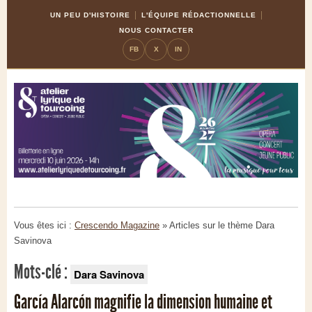
Skip
Aller
UN PEU D'HISTOIRE
L'ÉQUIPE RÉDACTIONNELLE
to
à
NOUS CONTACTER
Content
la
FB
X
IN
navigation
Vous êtes ici :
Crescendo Magazine
» Articles sur le thème
Dara
Savinova
Mots-clé :
Dara Savinova
García Alarcón magnifie la dimension humaine et