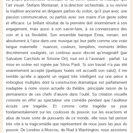
l’art visuel. Stefano Montanari, à la direction orchestrale, a su revivre
la tradition ancienne en dirigeant parfois du violon, qu’il joue avec une
passion communicative, ou parfois avec ses mains d’un geste sobre
et efficace. Le brillant résultat de la première doit énormément à son
engagement, mais aussi à son savoir-faire, à sa connaissance des
voix et à sa flexibilité. Son ensemble baroque Enea, romain, est
absolument à l’aise dans une musique qui leur parle comme une vraie
langue maternelle : nuances, couleurs, tempêtes, moments drôles
discrètement soulignés, un continuo aussi discret qu’imaginatif (par
Salvatore Carchiolo et Simone Ori), tout est à l’avenant : parfait. La
mise en scène est signée par Silvia Paoli. Si son travail n’a pas été
unanimement accepté (quelques huées ont accueilli son salut), il me
semble qu’elle a apporté un regard très intelligent sur une pièce à
imbroglios multiples dont la construction dramatique est parfaitement
inadaptée à notre vision actuelle du théâtre, principale raison de la
permanence de ces chefs d’œuvre dans l’oubli. Sa création visuelle
consiste en offrir au spectateur une comédie pendant que l’auditeur
écoute une tragédie. Et comme cette tragédie se joue
fondamentalement sur les coulisses du pouvoir, sur les exactions et
abus de toute sorte de puissants de ce monde, elle nous fait penser
très vite à la tragicomédie que représentent de nous jours les jeux du
pouvoir. De Londres à Moscou, de Riad à Washington, nous assistons