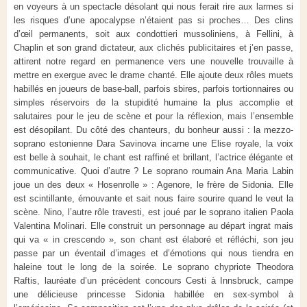
en voyeurs à un spectacle désolant qui nous ferait rire aux larmes si
les risques d’une apocalypse n’étaient pas si proches… Des clins
d’œil permanents, soit aux condottieri mussoliniens, à Fellini, à
Chaplin et son grand dictateur, aux clichés publicitaires et j’en passe,
attirent notre regard en permanence vers une nouvelle trouvaille à
mettre en exergue avec le drame chanté. Elle ajoute deux rôles muets
habillés en joueurs de base-ball, parfois sbires, parfois tortionnaires ou
simples réservoirs de la stupidité humaine la plus accomplie et
salutaires pour le jeu de scène et pour la réflexion, mais l’ensemble
est désopilant. Du côté des chanteurs, du bonheur aussi : la mezzo-
soprano estonienne Dara Savinova incarne une Elise royale, la voix
est belle à souhait, le chant est raffiné et brillant, l’actrice élégante et
communicative. Quoi d’autre ? Le soprano roumain Ana Maria Labin
joue un des deux « Hosenrolle » : Agenore, le frère de Sidonia. Elle
est scintillante, émouvante et sait nous faire sourire quand le veut la
scène. Nino, l’autre rôle travesti, est joué par le soprano italien Paola
Valentina Molinari. Elle construit un personnage au départ ingrat mais
qui va « in crescendo », son chant est élaboré et réfléchi, son jeu
passe par un éventail d’images et d’émotions qui nous tiendra en
haleine tout le long de la soirée. Le soprano chypriote Theodora
Raftis, lauréate d’un précèdent concours Cesti à Innsbruck, campe
une délicieuse princesse Sidonia habillée en sex-symbol à