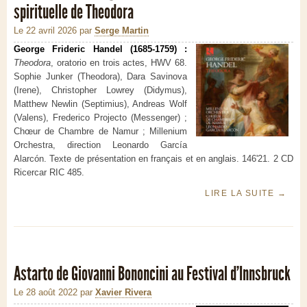
spirituelle de Theodora
Le 22 avril 2026
par
Serge Martin
George Frideric Handel (1685-1759) :
Theodora
, oratorio en trois actes, HWV 68.
Sophie Junker (Theodora), Dara Savinova
(Irene), Christopher Lowrey (Didymus),
Matthew Newlin (Septimius), Andreas Wolf
(Valens), Frederico Projecto (Messenger) ;
Chœur de Chambre de Namur ; Millenium
Orchestra, direction Leonardo García
Alarcón. Texte de présentation en français et en anglais. 146'21. 2 CD
Ricercar RIC 485.
LIRE LA SUITE
→
Astarto de Giovanni Bononcini au Festival d'Innsbruck
Le 28 août 2022
par
Xavier Rivera