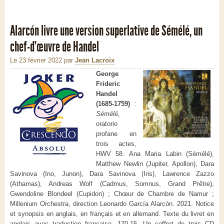
Alarcón livre une version superlative de Sémélé, un
chef-d’œuvre de Handel
Le 23 février 2022
par
Jean Lacroix
George
Frideric
Handel
(1685-1759)
:
Sémélé
,
oratorio
profane en
trois actes,
HWV 58. Ana Maria Labin (Sémélé),
Matthew Newlin (Jupiter, Apollon), Dara
Savinova (Ino, Junon), Dara Savinova (Iris), Lawrence Zazzo
(Athamas), Andreas Wolf (Cadmus, Somnus, Grand Prêtre),
Gwendoline Blondeel (Cupidon) ; Chœur de Chambre de Namur ;
Millenium Orchestra, direction Leonardo García Alarcón. 2021. Notice
et synopsis en anglais, en français et en allemand. Texte du livret en
anglais avec traduction française. 170.15. Un coffret de trois CD