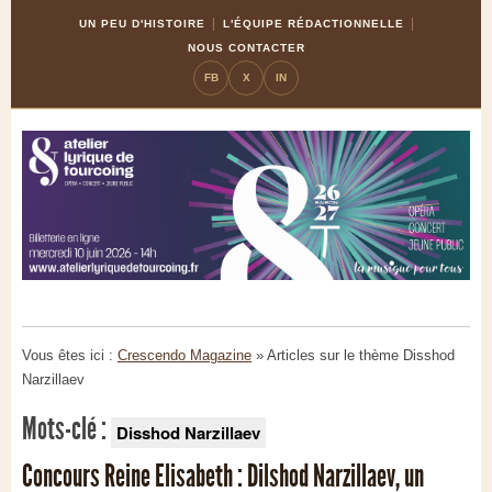
Skip
Aller
UN PEU D'HISTOIRE
L'ÉQUIPE RÉDACTIONNELLE
to
à
NOUS CONTACTER
Content
la
FB
X
IN
navigation
Vous êtes ici :
Crescendo Magazine
» Articles sur le thème
Disshod
Narzillaev
Mots-clé :
Disshod Narzillaev
Concours Reine Elisabeth : Dilshod Narzillaev, un