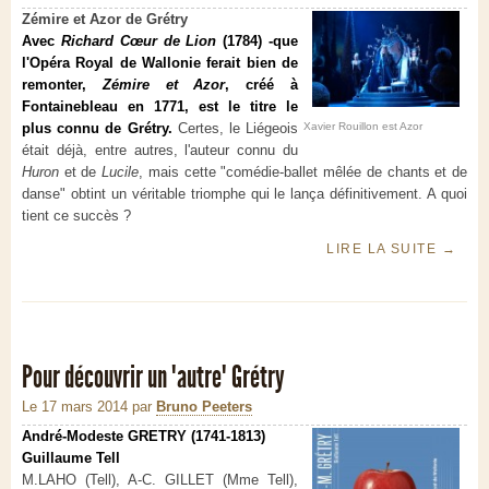
Zémire et Azor de
Grétry
Avec
Richard Cœur de Lion
(1784) -que
l'Opéra Royal de Wallonie ferait bien de
remonter,
Zémire et Azor
, créé à
Fontainebleau en 1771, est le titre le
Xavier Rouillon est Azor
plus connu de Grétry.
Certes, le Liégeois
était déjà, entre autres, l'auteur connu du
Huron
et de
Lucile
, mais cette "comédie-ballet mêlée de chants et de
danse" obtint un véritable triomphe qui le lança définitivement. A quoi
tient ce succès ?
LIRE LA SUITE
→
Pour découvrir un "autre" Grétry
Le 17 mars 2014
par
Bruno Peeters
André-Modeste GRETRY (1741-1813)
Guillaume Tell
M.LAHO (Tell), A-C. GILLET (Mme Tell),