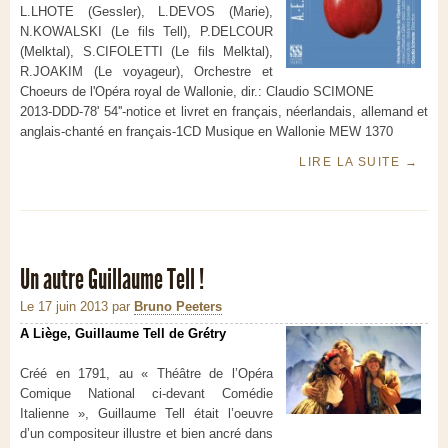
L.LHOTE (Gessler), L.DEVOS (Marie),
N.KOWALSKI (Le fils Tell), P.DELCOUR
(Melktal), S.CIFOLETTI (Le fils Melktal),
R.JOAKIM (Le voyageur), Orchestre et
Choeurs de l'Opéra royal de Wallonie, dir.: Claudio SCIMONE
2013-DDD-78' 54''-notice et livret en français, néerlandais, allemand et
anglais-chanté en français-1CD Musique en Wallonie MEW 1370
LIRE LA SUITE
→
Un autre Guillaume Tell !
Le 17 juin 2013
par
Bruno Peeters
A Liège, Guillaume Tell de Grétry
Créé en 1791, au « Théâtre de l’Opéra
Comique National ci-devant Comédie
Italienne », Guillaume Tell était l’oeuvre
d’un compositeur illustre et bien ancré dans