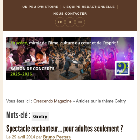
Skip
Aller
UN PEU D'HISTOIRE
L'ÉQUIPE RÉDACTIONNELLE
to
à
NOUS CONTACTER
Content
la
FB
X
IN
navigation
Vous êtes ici :
Crescendo Magazine
» Articles sur le thème
Grétry
Mots-clé :
Grétry
Spectacle enchanteur... pour adultes seulement ?
Le 29 avril 2014
par
Bruno Peeters