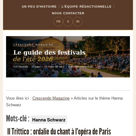
Skip
Aller
UN PEU D'HISTOIRE
L'ÉQUIPE RÉDACTIONNELLE
to
à
NOUS CONTACTER
Content
la
FB
X
IN
navigation
Vous êtes ici :
Crescendo Magazine
» Articles sur le thème
Hanna
Schwarz
Mots-clé :
Hanna Schwarz
Il Trittico : ordalie du chant à l’opéra de Paris