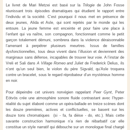
Le livret de Mari Metzei est basé sur la
Trilogie
de John Fosse
réunissant trois épisodes dramatiques qui étudient le rapport entre
l’individu et la société. C’est pourquoi il nous met en présence de
deux jeunes, Alida et Asle, qui sont rejetés par le monde qui les
entoure. La jeune femme est enceinte et pour faire une place à
l’enfant qui va naître, son compagnon, fonctionnant comme le petit
garçon totalement démuni, sombrera dans la violence déraisonnable
l’amenant à perpétrer plusieurs meurtres. Issus de familles
dysfonctionnelles, tous deux vivent dans l’illusion et deviennent des
marginaux sans défense, incapables de trouver leur voie. A l’instar de
Vreli et Sali dans
A Village
Romeo and Juliet
de Frederick Delius, ils
n’ont qu’un seul bien, le violon du père Sigvald, qu’Asle troquera
contre un bracelet, sous le regard réprobateur d’un mystérieux homme
en noir.
Pour dépeindre cet univers norvégien rappelant
Peer Gynt
, Peter
Eötvös crée une atmosphère sonore fluide contrastant avec l’hyper-
réalité du sujet élaboré comme un opéra-ballade en treize scènes dont
les douze premières, actives et conflictuelles, se basent sur les
douze tons chromatiques (si - fa, fa dièse - do, etc.). Mais cette
savante construction harmonique n’a rien de rébarbatif car elle
constitue un style narratif qui débouche sur un monologue final chargé