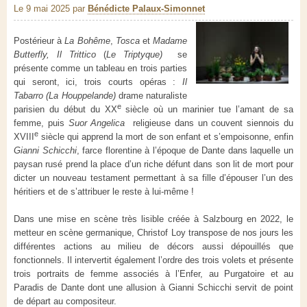
Le 9 mai 2025
par
Bénédicte Palaux-Simonnet
Postérieur à
La Bohême
,
Tosca
et
Madame
Butterfly,
Il Trittico
(
Le
Triptyque)
se
présente comme un tableau en trois parties
qui seront, ici, trois courts opéras :
Il
Tabarro (La Houppelande)
drame naturaliste
e
parisien du début du XX
siècle où un marinier tue l’amant de sa
femme, puis
Suor Angelica
religieuse dans un couvent siennois du
e
XVIII
siècle qui apprend la mort de son enfant et s’empoisonne, enfin
Gianni Schicchi
, farce florentine à l’époque de Dante dans laquelle un
paysan rusé prend la place d’un riche défunt dans son lit de mort pour
dicter un nouveau testament permettant à sa fille d’épouser l’un des
héritiers et de s’attribuer le reste à lui-même !
Dans une mise en scène très lisible créée à Salzbourg en 2022, le
metteur en scène germanique, Christof Loy transpose de nos jours les
différentes actions au milieu de décors aussi dépouillés que
fonctionnels. Il intervertit également l’ordre des trois volets et présente
trois portraits de femme associés à l’Enfer, au Purgatoire et au
Paradis de Dante dont une allusion à Gianni Schicchi servit de point
de départ au compositeur.