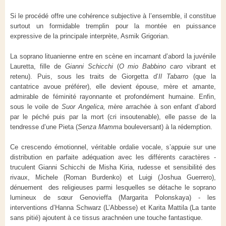
Si le procédé offre une cohérence subjective à l’ensemble, il constitue
surtout un formidable tremplin pour la montée en puissance
expressive de la principale interprète, Asmik Grigorian.
La soprano lituanienne entre en scène en incarnant d’abord la juvénile
Lauretta, fille de
Gianni Schicchi
(
O mio Babbino caro
vibrant et
retenu). Puis, sous les traits de Giorgetta d’
Il Tabarro
(que la
cantatrice avoue préférer), elle devient épouse, mère et amante,
admirable de féminité rayonnante et profondément humaine. Enfin,
sous le voile de
Suor Angelica,
mère arrachée à son enfant d’abord
par le péché puis par la mort (cri insoutenable), elle passe de la
tendresse d’une Pieta (
Senza Mamma
bouleversant)
à la rédemption.
Ce crescendo émotionnel, véritable ordalie vocale, s’appuie sur une
distribution en parfaite adéquation avec les différents caractères -
truculent Gianni Schicchi de Misha Kiria, rudesse et sensibilité des
rivaux, Michele (Roman Burdenko) et Luigi (Joshua Guerrero),
dénuement des religieuses parmi lesquelles se détache le soprano
lumineux de sœur Genovieffa (Margarita Polonskaya) - les
interventions d’Hanna Schwarz (L’Abbesse) et Karita Mattila (La tante
sans pitié) ajoutent à ce tissus arachnéen une touche fantastique.