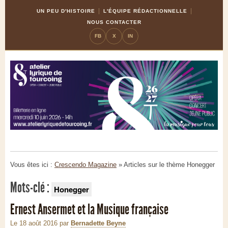
Skip
Aller
UN PEU D'HISTOIRE
L'ÉQUIPE RÉDACTIONNELLE
to
à
NOUS CONTACTER
Content
la
FB
X
IN
navigation
Vous êtes ici :
Crescendo Magazine
» Articles sur le thème
Honegger
Mots-clé :
Honegger
Ernest Ansermet et la Musique française
Le 18 août 2016
par
Bernadette Beyne