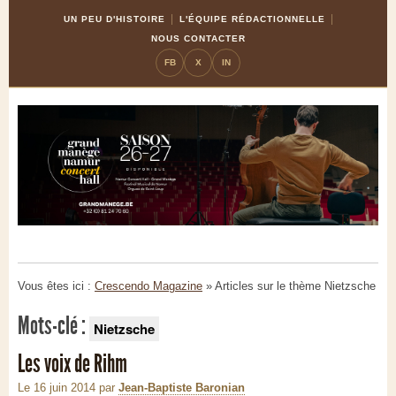
Skip
Aller
UN PEU D'HISTOIRE
L'ÉQUIPE RÉDACTIONNELLE
to
à
NOUS CONTACTER
Content
la
FB
X
IN
navigation
Vous êtes ici :
Crescendo Magazine
» Articles sur le thème
Nietzsche
Mots-clé :
Nietzsche
Les voix de Rihm
Le 16 juin 2014
par
Jean-Baptiste Baronian