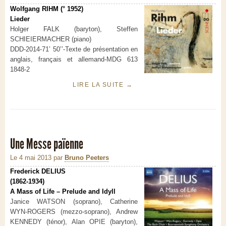
Wolfgang RIHM (° 1952)
Lieder
Holger FALK (baryton), Steffen
SCHIEIERMACHER (piano)
DDD-2014-71’ 50’’-Texte de présentation en
anglais, français et allemand-MDG 613
1848-2
LIRE LA SUITE
→
Une Messe païenne
Le 4 mai 2013
par
Bruno Peeters
Frederick DELIUS
(1862-1934)
A Mass of Life – Prelude and Idyll
Janice WATSON (soprano), Catherine
WYN-ROGERS (mezzo-soprano), Andrew
KENNEDY (ténor), Alan OPIE (baryton),