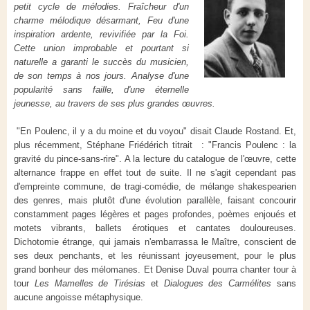
petit cycle de mélodies. Fraîcheur d'un
charme mélodique désarmant, Feu d'une
inspiration ardente, revivifiée par la Foi.
Cette union improbable et pourtant si
naturelle a garanti le succès du musicien,
de son temps à nos jours. Analyse d'une
popularité sans faille, d'une éternelle
jeunesse, au travers de ses plus grandes œuvres.
"
En Poulenc, il y a du moine et du voyou" disait Claude Rostand. Et,
plus récemment, Stéphane Friédérich titrait : "Francis Poulenc : la
gravité du pince-sans-rire". A la lecture du catalogue de l'œuvre, cette
alternance frappe en effet tout de suite. Il ne s'agit cependant pas
d'empreinte commune, de tragi-comédie, de mélange shakespearien
des genres, mais plutôt d'une évolution parallèle, faisant concourir
constamment pages légères et pages profondes, poèmes enjoués et
motets vibrants, ballets érotiques et cantates douloureuses.
Dichotomie étrange, qui jamais n'embarrassa le Maître, conscient de
ses deux penchants, et les réunissant joyeusement, pour le plus
grand bonheur des mélomanes. Et Denise Duval pourra chanter tour à
tour
Les Mamelles de Tirésias
et
Dialogues des Carmélites
sans
aucune angoisse métaphysique.