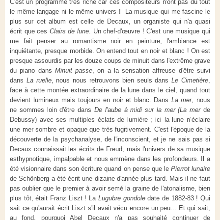
C'est un programme très riche car ces compositeurs n'ont pas du tout
le même langage ni le même univers !
La musique qui me fascine le
plus sur cet album est celle de Decaux, un organiste qui n'a quasi
écrit que ces
Clairs de lune
. Un chef-d'œuvre ! C'est une musique qui
me fait penser au romantisme noir en peinture, l'ambiance est
inquiétante, presque morbide. On entend tout en noir et blanc ! On est
presque assourdis par les douze coups de minuit dans l'extrême grave
du piano dans
Minuit passe
, on a la sensation affreuse d'être suivi
dans
La ruelle
, nous nous retrouvons bien seuls dans
Le Cimetière
,
face à cette montée extraordinaire de la lune dans le ciel, quand tout
devient lumineux mais toujours en noir et blanc. Dans
La mer
, nous
ne sommes loin d'être dans
De l'aube à midi sur la mer
(La mer
de
Debussy) avec ses multiples éclats de lumière ; ici la lune n’éclaire
une mer sombre et opaque que très fugitivement. C'est l'époque de la
découverte de la psychanalyse, de l'inconscient, et je ne sais pas si
Decaux connaissait les écrits de Freud, mais l'univers de sa musique
esthypnotique, impalpable et nous emmène dans les profondeurs. Il a
été visionnaire dans son écriture quand on pense que le
Pierrot lunaire
de Schönberg a été écrit une dizaine d'année plus tard. Mais il ne faut
pas oublier que le premier à avoir semé la graine de l'atonalisme, bien
plus tôt, était Franz Liszt ! La
Lugubre gondole
date de 1882-83 ! Qui
sait ce qu'aurait écrit Liszt s'il avait vécu encore un peu... Et qui sait,
au fond, pourquoi Abel Decaux n'a pas souhaité continuer de