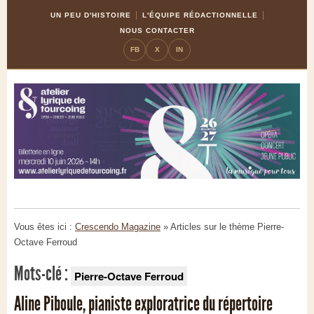
Skip
Aller
UN PEU D'HISTOIRE
L'ÉQUIPE RÉDACTIONNELLE
to
à
NOUS CONTACTER
Content
la
FB
X
IN
navigation
Vous êtes ici :
Crescendo Magazine
» Articles sur le thème
Pierre-
Octave Ferroud
Mots-clé :
Pierre-Octave Ferroud
Aline Piboule, pianiste exploratrice du répertoire