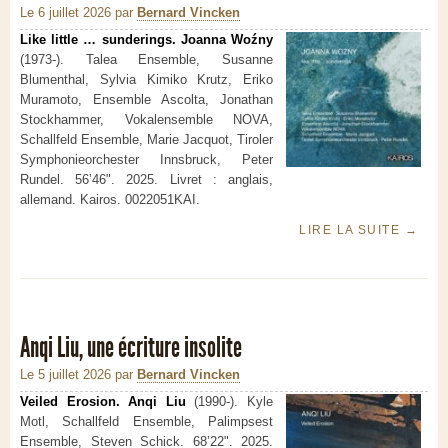
Le 6 juillet 2026
par
Bernard Vincken
Like little … sunderings. Joanna Woźny
(1973-). Talea Ensemble, Susanne
Blumenthal, Sylvia Kimiko Krutz, Eriko
Muramoto, Ensemble Ascolta, Jonathan
Stockhammer, Vokalensemble NOVA,
Schallfeld Ensemble, Marie Jacquot, Tiroler
Symphonieorchester Innsbruck, Peter
Rundel. 56’46". 2025. Livret : anglais,
allemand. Kairos. 0022051KAI.
LIRE LA SUITE
→
Anqi Liu, une écriture insolite
Le 5 juillet 2026
par
Bernard Vincken
Veiled Erosion. Anqi Liu
(1990-). Kyle
Motl, Schallfeld Ensemble, Palimpsest
Ensemble, Steven Schick. 68’22". 2025.