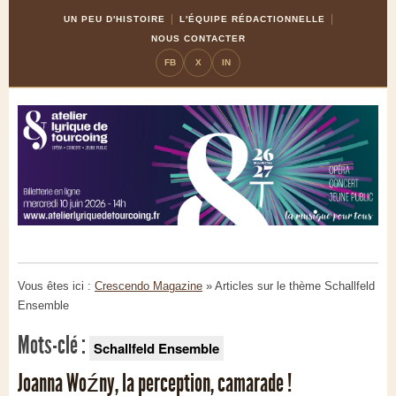
Skip
Aller
UN PEU D'HISTOIRE
L'ÉQUIPE RÉDACTIONNELLE
to
à
NOUS CONTACTER
Content
la
FB
X
IN
navigation
Vous êtes ici :
Crescendo Magazine
» Articles sur le thème
Schallfeld
Ensemble
Mots-clé :
Schallfeld Ensemble
Joanna Woźny, la perception, camarade !