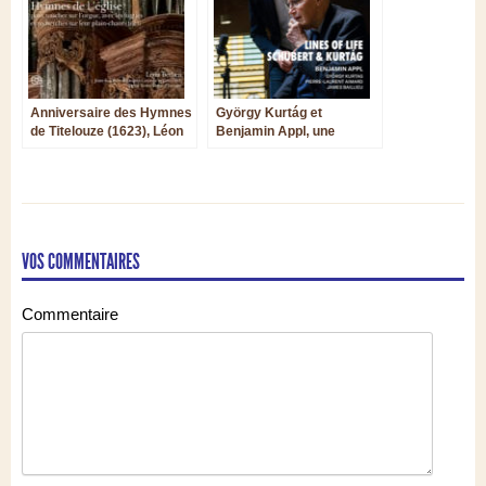
Anniversaire des Hymnes
György Kurtág et
de Titelouze (1623), Léon
Benjamin Appl, une
Berben livre ses
émouvante et féconde
intrigants cahiers
collaboration
d’enquête
VOS COMMENTAIRES
Commentaire