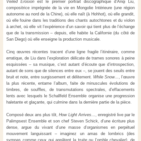
Veiled Erosion
est le premier portrait discographique d’Anqi Liu,
compositrice imprégnée de la vie en Mongolie Intérieure (une région
autonome au nord de la Chine), où elle naît (à Hohhot), où elle grandit,
où elle fouine dans les traditions des chants autochtones et du violon
à archet, où elle vit l’expérience d’un savoir qui tient plus de l’échange
que de la transmission – depuis, elle habite la Californie (du côté de
San Diego) où elle enseigne la production musicale.
Cinq œuvres récentes tracent d’une ligne fragile l’itinéraire, comme
erratique, de Liu dans l’exploration délicate de trames sonores à peine
esquissées – sa musique, c’est autant d’écoute que d’introspection,
autant de sons que de silences entre eux –, se jouent des seuils entre
bruit et note, entre surgissement et délitement.
While Snow…
, l’œuvre
la plus récente, entame l’album, faite de minuscules évolutions de
timbres, de souffles, de transmutations spectrales, d’effacements
lents avec lesquels le Schallfeld Ensemble organise une progression
haletante et glaçante, qui culmine dans la dernière partie de la pièce.
Composé deux ans plus tôt,
How Light Arrives…
, enregistré live par le
Palimpsest Ensemble et son chef Steven Schick, d’une écriture plus
dense, argue du vivant d’une masse d’organismes en perpétuel
mouvement languissant – imaginez un amas de lombrics (des
sympas comme ceux qui appâtent la truite ou l’omble chevalier), de