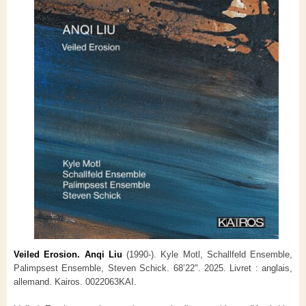
Veiled Erosion. Anqi Liu
(1990-). Kyle Motl, Schallfeld Ensemble,
Palimpsest Ensemble, Steven Schick. 68’22". 2025. Livret : anglais,
allemand. Kairos. 0022063KAI.