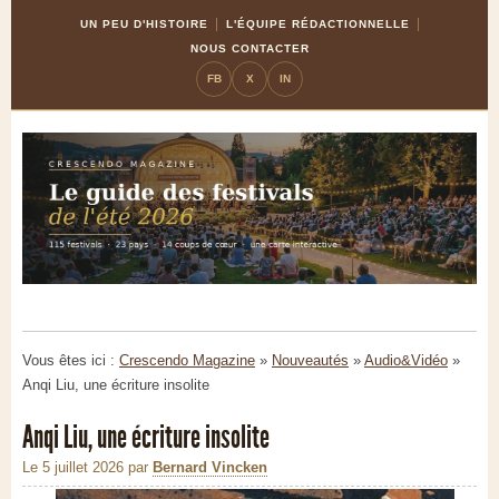
Skip
Aller
UN PEU D'HISTOIRE
L'ÉQUIPE RÉDACTIONNELLE
to
à
NOUS CONTACTER
Content
la
FB
X
IN
navigation
Vous êtes ici :
Crescendo Magazine
»
Nouveautés
»
Audio&Vidéo
»
Anqi Liu, une écriture insolite
Anqi Liu, une écriture insolite
Le 5 juillet 2026
par
Bernard Vincken