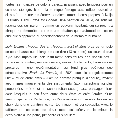
toutes les nuances de coloris pâteux, rivalisant avec langueur pour un
coin de ciel gris bleu ; la musique émerge puis reflue, revient et
disparaît – et me remémore certaines atmosphères propres à Kaija
Saariaho. Dans
Etude for Echoes
, une partition de 2019, ce sont les
résonances qui parlent, comme un souvenir hésitant, qui se réécrit à
chaque remémoration, comme une itération qui s’automodifie - ce en
quoi elle s’approche du fonctionnement de la mémoire humaine.
Light Beams Through Dusts, Through a Mist of Moistures
est un solo
de contrebasse aussi long que son titre (13 minutes), au cours duquel
Kyle Motl tripatouille son instrument dans toutes ses possibilités –
attaques bruitistes, résonances abyssales, frottements, harmoniques
précaires ; une expérimentation au fond plus poétique que
démonstrative.
Etude for Friends
, de 2021, que Liu conçoit comme
une « étude entre amis » (l’amitié comme pratique d’écoute), revient
aux infimes mouvements des instruments (aux interactions ici plus
prononcées, même si en contradiction douce), aux passages flous
dans lesquels le son flotte entre deux états et crée l’ombre d’une
tension qui attire l’attention, où l’indétermination semble laisser un
choix dans une partition, écrite, technique – et conceptuelle. Avec le
raffinement, ce sont les deux mots qui décrivent le mieux la
découverte d’une patte, pimpante et singulière.