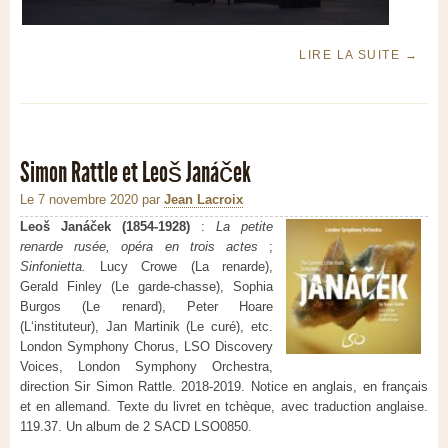
LIRE LA SUITE
→
Simon Rattle et Leoš Janáček
Le 7 novembre 2020
par
Jean Lacroix
Leoš Janáček
(1854-1928)
:
La petite
renarde rusée, opéra en trois actes
;
Sinfonietta.
Lucy Crowe (La renarde),
Gerald Finley (Le garde-chasse), Sophia
Burgos (Le renard), Peter Hoare
(L‘instituteur), Jan Martinik (Le curé), etc.
London Symphony Chorus, LSO Discovery
Voices, London Symphony Orchestra,
direction Sir Simon Rattle. 2018-2019. Notice en anglais, en français
et en allemand. Texte du livret en tchèque, avec traduction anglaise.
119.37. Un album de 2 SACD LSO0850.