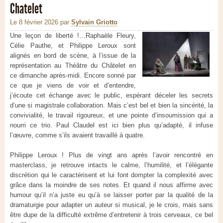
Chatelet
Le 8 février 2026
par
Sylvain Griotto
Une leçon de liberté !…Raphaèle Fleury,
Célie Pauthe, et Philippe Leroux sont
alignés en bord de scène, à l’issue de la
représentation au Théâtre du Châtelet en
ce dimanche après-midi. Encore sonné par
ce que je viens de voir et d’entendre,
j’écoute cet échange avec le public, espérant déceler les secrets
d’une si magistrale collaboration. Mais c’est bel et bien la sincérité, la
convivialité, le travail rigoureux, et une pointe d’insoumission qui a
nourri ce trio. Paul Claudel est ici bien plus qu’adapté, il infuse
l’œuvre, comme s’ils avaient travaillé à quatre.
Philippe Leroux ! Plus de vingt ans après l’avoir rencontré en
masterclass, je retrouve intacts le calme, l’humilité, et l’élégante
discrétion qui le caractérisent et lui font dompter la complexité avec
grâce dans la moindre de ses notes. Et quand il nous affirme avec
humour qu’il n’a juste eu qu’à se laisser porter par la qualité de la
dramaturgie pour adapter un auteur si musical, je le crois, mais sans
être dupe de la difficulté extrême d’entretenir à trois cerveaux, ce bel