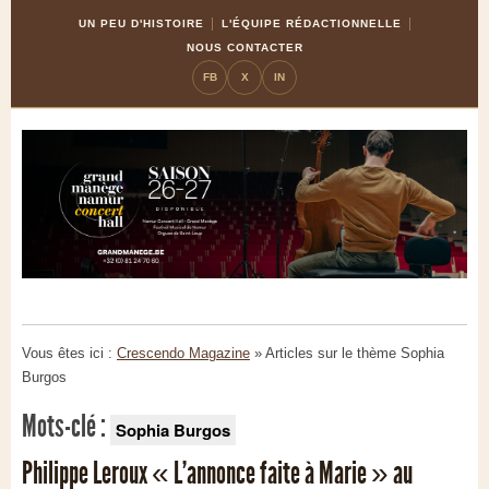
Skip
Aller
UN PEU D'HISTOIRE
L'ÉQUIPE RÉDACTIONNELLE
to
à
NOUS CONTACTER
Content
la
FB
X
IN
navigation
Vous êtes ici :
Crescendo Magazine
» Articles sur le thème
Sophia
Burgos
Mots-clé :
Sophia Burgos
Philippe Leroux « L’annonce faite à Marie » au