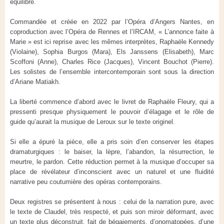
équilibre.
Commandée et créée en 2022 par l’Opéra d’Angers Nantes, en
coproduction avec l’Opéra de Rennes et l’IRCAM, « L’annonce faite à
Marie » est ici reprise avec les mêmes interprètes, Raphaële Kennedy
(Violaine), Sophia Burgos (Mara), Els Janssens (Elisabeth), Marc
Scoffoni (Anne), Charles Rice (Jacques), Vincent Bouchot (Pierre).
Les solistes de l’ensemble intercontemporain sont sous la direction
d’Ariane Matiakh.
La liberté commence d’abord avec le livret de Raphaèle Fleury, qui a
pressenti presque physiquement le pouvoir d’élagage et le rôle de
guide qu’aurait la musique de Leroux sur le texte originel.
Si elle a épuré la pièce, elle a pris soin d’en conserver les étapes
dramaturgiques : le baiser, la lèpre, l’abandon, la résurrection, le
meurtre, le pardon. Cette réduction permet à la musique d’occuper sa
place de révélateur d’inconscient avec un naturel et une fluidité
narrative peu coutumière des opéras contemporains.
Deux registres se présentent à nous : celui de la narration pure, avec
le texte de Claudel, très respecté, et puis son miroir déformant, avec
un texte plus déconstruit, fait de bégaiements, d’onomatopées, d’une