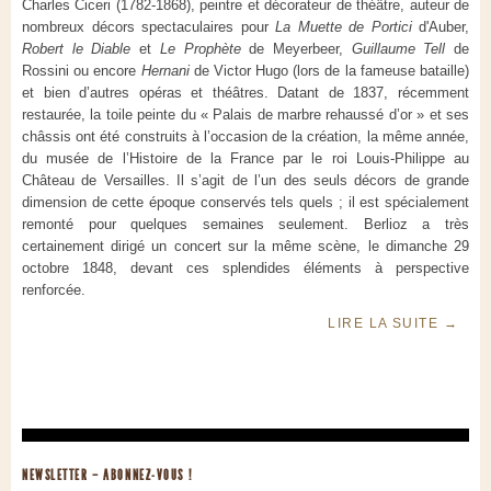
Charles Ciceri (1782-1868), peintre et décorateur de théâtre, auteur de
nombreux décors spectaculaires pour
La Muette de Portici
d'Auber,
Robert le Diable
et
Le Prophète
de Meyerbeer,
Guillaume Tell
de
Rossini ou encore
Hernani
de Victor Hugo (lors de la fameuse bataille)
et bien d’autres opéras et théâtres. Datant de 1837, récemment
restaurée, la toile peinte du « Palais de marbre rehaussé d’or » et ses
châssis ont été construits à l’occasion de la création, la même année,
du musée de l’Histoire de la France par le roi Louis-Philippe au
Château de Versailles. Il s’agit de l’un des seuls décors de grande
dimension de cette époque conservés tels quels ; il est spécialement
remonté pour quelques semaines seulement. Berlioz a très
certainement dirigé un concert sur la même scène, le dimanche 29
octobre 1848, devant ces splendides éléments à perspective
renforcée.
LIRE LA SUITE
→
NEWSLETTER – ABONNEZ-VOUS !