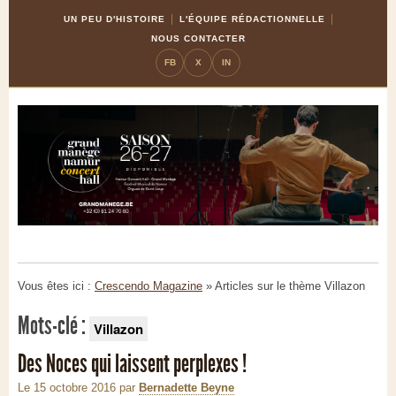
Skip
Aller
UN PEU D'HISTOIRE
L'ÉQUIPE RÉDACTIONNELLE
to
à
NOUS CONTACTER
Content
la
FB
X
IN
navigation
Vous êtes ici :
Crescendo Magazine
» Articles sur le thème
Villazon
Mots-clé :
Villazon
Des Noces qui laissent perplexes !
Le 15 octobre 2016
par
Bernadette Beyne