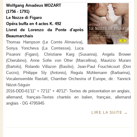
Wolfgang Amadeus MOZART
(1756 - 1791)
Le Nozze di Figaro
Opéra buffa en 4 actes K. 492
Livret de Lorenzo da Ponte d'après
Beaumarchais
Thomas Hampson (Le Comte Almaviva),
Sonya Yoncheva (La Comtesse), Luca
Pisaroni (Figaro), Christiane Karg (Susanna), Angela Brower
(Cherubino), Anne Sofie von Otter (Marcellina), Maurizio Muraro
(Bartolo), Rolando Villazon (Basilio), Jean-Paul Fouchécourt (Don
Curzio), Philippe Sly (Antonio), Regula Mühlemann (Barbarina),
Vocalensemble Rastatt, Chamber Orchestra of Europe, dir.: Yannick
Nézet-Séguin
2016-DDD-61'11'' + 72'11'' + 40'12''- Textes de présentation en anglais,
allemand, français-Textes chantés en italien, français, allemand
anglais - DG 4795945
LIRE LA SUITE
→