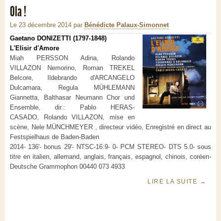
Ola !
Le 23 décembre 2014
par
Bénédicte Palaux-Simonnet
Gaetano DONIZETTI (1797-1848)
L'Elisir d'Amore
Miah PERSSON Adina, Rolando
VILLAZON Nemorino, Roman TREKEL
Belcore, Ildebrando d'ARCANGELO
Dulcamara, Regula MÜHLEMANN
Giannetta, Balthasar Neumann Chor und
Ensemble, dir.: Pablo HERAS-
CASADO, Rolando VILLAZON, mise en
scène, Nele MÜNCHMEYER , directeur vidéo, Enregistré en direct au
Festspielhaus de Baden-Baden
2014- 136'- bonus 29'- NTSC-16:9- 0- PCM STEREO- DTS 5.0- sous
titre en italien, allemand, anglais, français, espagnol, chinois, coréen-
Deutsche Grammophon 00440 073 4933
LIRE LA SUITE
→