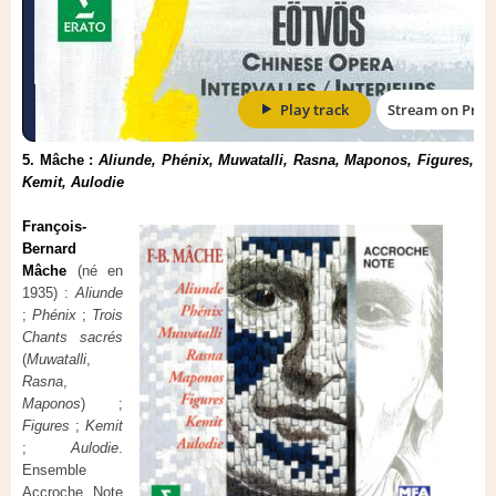
5. Mâche :
Aliunde, Phénix, Muwatalli, Rasna, Maponos, Figures,
Kemit, Aulodie
François-
Bernard
Mâche
(né en
1935) :
Aliunde
;
Phénix
;
Trois
Chants sacrés
(
Muwatalli
,
Rasna
,
Maponos
) ;
Figures
;
Kemit
;
Aulodie
.
Ensemble
Accroche Note