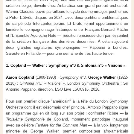
création belge, dévoile chez Antarctica son grand portrait orchestral.
Warner Classics ouvre par ailleurs le cycle des hommages posthumes
à Péter Eötvös, disparu en 2024, avec deux partitions emblématiques
de sa période Intercontemporain. Et Erato remet opportunément en
lumière le compagnonnage historique entre François-Bernard Mâche
et l'Ensemble Accroche Note — réédition précieuse d'un pan essentiel
de la création française des dernières décennies. À cela s'ajoutent
deux grandes signatures symphoniques — Pappano à Londres,
Saraste en Finlande — pour une semaine de très haute tenue.
1. Copland — Walker : Symphony n°3 & Sinfonia n°5 « Visions »
Aaron Copland
(1900-1990) :
Symphony n°3
.
George Walker
(1922-
2018) :
Sinfonia n°5, « Visions »
. London Symphony Orchestra ; Sir
Antonio Pappano, direction. LSO Live LSO0916, 2026.
Pour son premier disque "américain" à la tête du London Symphony
Orchestra dont il est désormais chef principal, Antonio Pappano signe
un programme qui en dit long sur son projet : confronter l'icône — la
Troisième Symphonie
de Copland, monument patriotique inaugural
avec sa célèbre
Fanfare for the Common Man
— à la voix longtemps
minorée de George Walker, premier compositeur afro-américain