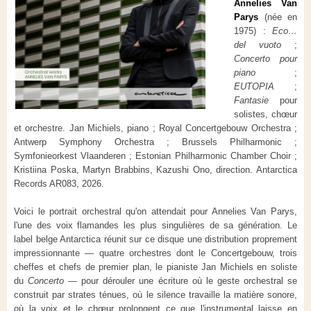
Annelies Van
Parys
(née en
1975) :
Eco…
del vuoto
;
Concerto pour
piano
;
EUTOPIA
;
Fantasie
pour
solistes, chœur
et orchestre. Jan Michiels, piano ; Royal Concertgebouw Orchestra ;
Antwerp Symphony Orchestra ; Brussels Philharmonic ;
Symfonieorkest Vlaanderen ; Estonian Philharmonic Chamber Choir ;
Kristiina Poska, Martyn Brabbins, Kazushi Ono, direction. Antarctica
Records AR083, 2026.
Voici le portrait orchestral qu'on attendait pour Annelies Van Parys,
l'une des voix flamandes les plus singulières de sa génération. Le
label belge Antarctica réunit sur ce disque une distribution proprement
impressionnante — quatre orchestres dont le Concertgebouw, trois
cheffes et chefs de premier plan, le pianiste Jan Michiels en soliste
du
Concerto
— pour dérouler une écriture où le geste orchestral se
construit par strates ténues, où le silence travaille la matière sonore,
où la voix et le chœur prolongent ce que l'instrumental laisse en