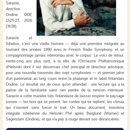
Saraste,
direction.
Ondine ODE
1525-2T, 2026
(3h38).
Saraste et
Sibelius, c'est une vieille histoire — déjà une première intégrale au
tournant des années 1990 avec le Finnish Radio Symphony, et un
compagnonnage jamais interrompu avec le corpus. Le voici de retour,
trente-cinq ans plus tard, à la tête de l'Orchestre Philharmonique
d'Helsinki dont il est désormais chef principal et directeur artistique,
pour une nouvelle traversée des sept symphonies — et premier jalon
d'un partenariat au long cours entre la phalange et le label finlandais
Ondine. Le résultat est de ceux qu'on attendait : une lecture qui a la
patine de la familiarité sans rien perdre de la tension intérieure.
Saraste a cette manière très finlandaise de laisser respirer le paysage
sonore — les bois qui se posent, les cordes qui se replient, les climax
qui s'ouvrent sans forcer le trait. Un beau document, troisième
intégrale sibélienne du Helsinki Phil après Berglund (Warner) et
Segerstam (Ondine), et qui n'a pas à rougir devant ses devancières.