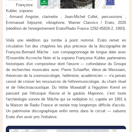
: Françoise
Kubler, soprano
; Armand Angster, clarinette ; Jean-Michel Collet, percussions ;
Emmanuel Séjourné, vibraphone. Warner Classics / Erato, 2026
(réédition de l'enregistrement Erato/Radio France 2292-45826-2, 1993).
Voilà une réédition qui tombe à point nommé. Erato remet en
circulation l'un des chapitres les plus précieux de la discographie de
François-Bernard Mâche : son compagnonnage de longue date avec
l'Ensemble Accroche Note et la soprano Françoise Kubler, partenaires
historiques d'un compositeur dont l'œuvre — cofondateur du Groupe
de recherches musicales avec Pierre Schaeffer, élève de Messiaen,
théoricien de la zoomusicologie, helléniste, académicien — n'a jamais
cessé de croiser les ressources de l'ethnomusicologie, du chant rituel
et de l'électroacoustique. Du hittite
Muwatalli
à l'égyptien
Kemit
en
passant par l'étrusque
Rasna
et le gaulois
Maponos
, c'est toute
l'archéologie sonore de Mâche qui se redéploie ici, captée en 1991 à
la Maison de Radio France et restée trop longtemps difficile d'accès.
Un patrimoine discographique enfin remis dans le circuit — saluons
Erato d'en avoir pris l'initiative.