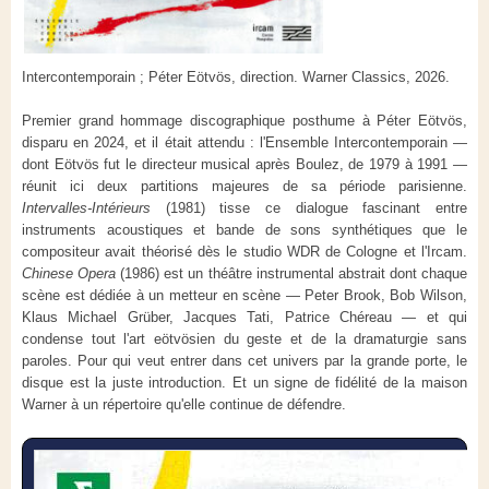
Intercontemporain ; Péter Eötvös, direction. Warner Classics, 2026.
Premier grand hommage discographique posthume à Péter Eötvös,
disparu en 2024, et il était attendu : l'Ensemble Intercontemporain —
dont Eötvös fut le directeur musical après Boulez, de 1979 à 1991 —
réunit ici deux partitions majeures de sa période parisienne.
Intervalles-Intérieurs
(1981) tisse ce dialogue fascinant entre
instruments acoustiques et bande de sons synthétiques que le
compositeur avait théorisé dès le studio WDR de Cologne et l'Ircam.
Chinese Opera
(1986) est un théâtre instrumental abstrait dont chaque
scène est dédiée à un metteur en scène — Peter Brook, Bob Wilson,
Klaus Michael Grüber, Jacques Tati, Patrice Chéreau — et qui
condense tout l'art eötvösien du geste et de la dramaturgie sans
paroles. Pour qui veut entrer dans cet univers par la grande porte, le
disque est la juste introduction. Et un signe de fidélité de la maison
Warner à un répertoire qu'elle continue de défendre.