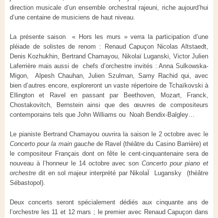
direction musicale d’un ensemble orchestral rajeuni, riche aujourd’hui
d’une centaine de musiciens de haut niveau.
La présente saison « Hors les murs » verra la participation d’une
pléiade de solistes de renom : Renaud Capuçon Nicolas Altstaedt,
Denis Kozhukhin, Bertrand Chamayou, Nikolaï Luganski, Victor Julien
Laferrière mais aussi de chefs d’orchestre invités : Anna Sulkowska-
Migon, Alpesh Chauhan, Julien Szulman, Samy Rachid qui, avec
bien d’autres encore, exploreront un vaste répertoire de Tchaïkovski à
Ellington et Ravel en passant par Beethoven, Mozart, Franck,
Chostakovitch, Bernstein ainsi que des œuvres de compositeurs
contemporains tels que John Williams ou Noah Bendix-Balgley…
Le pianiste Bertrand Chamayou ouvrira la saison le 2 octobre avec le
Concerto pour la main gauche
de Ravel (théâtre du Casino Barrière) et
le compositeur Français dont on fête le cent-cinquantenaire sera de
nouveau à l’honneur le 14 octobre avec son
Concerto pour piano et
orchestre
dit en sol majeur interprété par NikolaÏ Lugansky (théâtre
Sébastopol).
Deux concerts seront spécialement dédiés aux cinquante ans de
l’orchestre les 11 et 12 mars ; le premier avec Renaud Capuçon dans