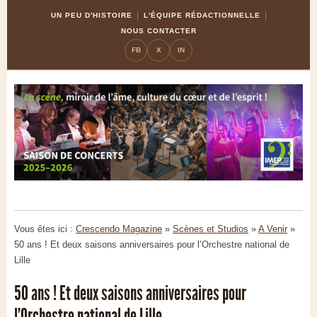
Skip
Aller
UN PEU D'HISTOIRE
L'ÉQUIPE RÉDACTIONNELLE
to
à
NOUS CONTACTER
Content
la
FB
X
IN
navigation
Vous êtes ici :
Crescendo Magazine
»
Scènes et Studios
»
A Venir
»
50 ans ! Et deux saisons anniversaires pour l’Orchestre national de
Lille
50 ans ! Et deux saisons anniversaires pour
l’Orchestre national de Lille