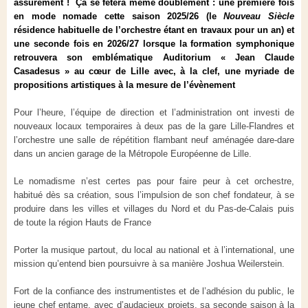
assurément ! Ça se fêtera même doublement : une première fois
en mode nomade cette saison 2025/26 (le
Nouveau Siècle
résidence habituelle de l’orchestre étant en travaux pour un an) et
une seconde fois en 2026/27 lorsque la formation symphonique
retrouvera son emblématique Auditorium « Jean Claude
Casadesus » au cœur de Lille avec, à la clef, une myriade de
propositions artistiques à la mesure de
l’évènement
Pour l’heure, l’équipe de direction et l’administration ont investi de
nouveaux locaux temporaires à deux pas de la gare Lille-Flandres et
l’orchestre une salle de répétition flambant neuf aménagée dare-dare
dans un ancien garage de la Métropole Européenne de Lille.
Le nomadisme n’est certes pas pour faire peur à cet orchestre,
habitué dès sa création, sous l’impulsion de son chef fondateur, à se
produire dans les villes et villages du Nord et du Pas-de-Calais puis
de toute la région Hauts de France
Porter la musique partout, du local au national et à l’international, une
mission qu’entend bien poursuivre à sa manière Joshua Weilerstein.
Fort de la confiance des instrumentistes et de l’adhésion du public, le
jeune chef entame, avec d’audacieux projets, sa seconde saison à la