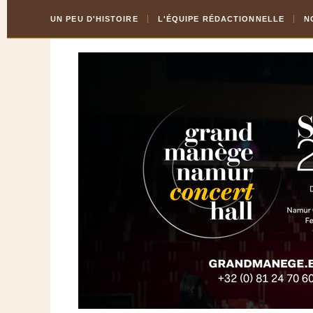
Skip
Aller
UN PEU D'HISTOIRE
L'ÉQUIPE RÉDACTIONNELLE
N
to
à
Content
la
navigation