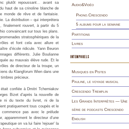
anc plutôt repoussant… avant sa
Audio&Vidéo
du haut de sa crinoline blanche de
e monde de rêve et de fantaisie.
Phono.Crescendo
e. La distribution – qui interprétera
5 albums pour la semaine
finalement rouvert, à partir du 5
io convaincant sur tous les plans.
Partitions
promenades stratosphériques de la
rôles et font cela avec allure et
Livres
aître d’école ridicule. Yann Beuron
nnages différents. Julie Boulianne
INTEMPORELS
quée au mauvais élève rude. Et le
les de directeur de la troupe, un
siciens du Klangforum Wien dans une
Musiques en Pistes
 timbres précieux.
Pauline, le voyage musical
était confiée à Dmitri Tcherniakov
Crescendo Tremplin
rges Bizet d’après la nouvelle de
 ni du texte du livret, ni de la
Les Grands Interprètes — Une
ient pratiquement tous coupés et le
série de podcasts Crescendo
ne commence pas avec le prélude
r, apparemment le directeur d’une
English
eutique on va lui faire 'rejouer' la