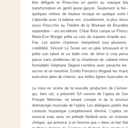
être défiguré et Pinocchio un pantin au masque bl
transformation en gentil jeune garçon. Seulement la fée 
quelques mètres de hauteur évoque en quelque sorte l
L’épisode avec la baleine est, visuellement, la plus réussi
aussi
Pinocchio
au Théâtre de la Monnaie de Bruxelles, 
septembre – est excellente. Chloé Briot campe un Pinocch
Marie-Eve Munger prête sa voix de soprano limpide aux 
Fée. Les autres chanteurs interprètent tous plusieurs 
crédibilité. Vincent Le Texier est un père émouvant et m
prête son talent et sa belle voix de ténor à cinq perso
passe sans problèmes de la chanteuse de cabaret intoxi
formidable Stéphane Degout combine avec panache les rô
escroc et un meurtrier. Emilio Pomarico dirigeait les mu
exécution plein de charme, aux belles lignes musicales et
La mise en scène de la nouvelle production de
Carmen
qui, bien sûr, a présenté SA version de l’opéra de Geo
Prosper Mérimée, ne tenant compte ni de la structure
dramaturgie musicale de l’opéra. Les dialogues parlés éta
contexte hispanique complètement éliminé. L’opéra 
musical mais avec un prélude théâtral avec un monsieu
clinique, qui annonce à un homme que « dans un but thérap