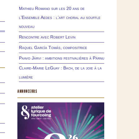
Mathieu Romano sur les 20 ans de
l’Ensemble Aedes : l’art choral au souffle
nouveau
Rencontre avec Robert Levin
Raquel García Tomás, compositrice
Paavo Järvi : ambitions festivalières à Pärnu
Claire-Marie LeGuay : Bach, de la joie à la
lumière
ANNONCEURS