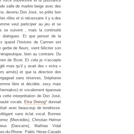
e force subversive et la puissance
nde salle de marbre beige avec des
mme, devenu Don José, se prête bon
les rôles et si nécessaire il y a des
omme veut participer au jeu et se
 se suivent , mais la continuité
 dialogues. Et que penser de la
s quand l’histoire de Carmen est
 gerbe de fleurs, vient féliciter son
a thérapeutique, bien au contraire. Du
men
de Bizet. Et cela je n’accepte
églé mais qu’il y avait des « extra »
ciers armés) et que la direction des
engageait sans réserves, Stéphanie
femme libre et décidée, sexy mais
cherniakov) et vocalement épanouie
 cette interprétation de Don José,
beauté vocale.
Elsa Dreisig*
donnait
rétait avec beaucoup de tendresse.
élégant sans éclat vocal. Bonnes
 Verrez (Mercédès), Christian Helmer
ieux (Dancaïre), Mathias Vidal
hes-du-Rhone. Pablo Heras-Casado