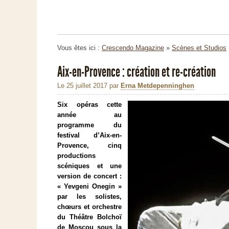
Vous êtes ici :
Crescendo Magazine
»
Scènes et Studios
Aix-en-Provence : création et re-création
Le 25 juillet 2017
par
Erna Metdepenninghen
Six opéras cette
année au
programme du
festival d’Aix-en-
Provence, cinq
productions
scéniques et une
version de concert :
« Yevgeni Onegin »
par les solistes,
chœurs et orchestre
du Théâtre Bolchoï
de Moscou sous la