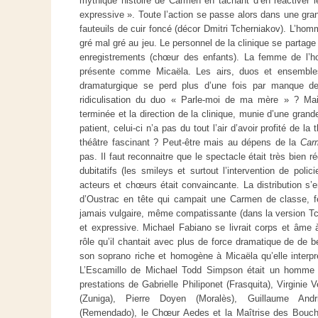
mythique histoire de Carmen en tâchant d’en réactiver l
expressive ». Toute l’action se passe alors dans une gra
fauteuils de cuir foncé (décor Dmitri Tcherniakov). L’ho
gré mal gré au jeu. Le personnel de la clinique se partage 
enregistrements (chœur des enfants). La femme de l’h
présente comme Micaëla. Les airs, duos et ensembles
dramaturgique se perd plus d’une fois par manque de
ridiculisation du duo « Parle-moi de ma mère » ? Mai
terminée et la direction de la clinique, munie d’une grande
patient, celui-ci n’a pas du tout l’air d’avoir profité de l
théâtre fascinant ? Peut-être mais au dépens de la
Car
pas. Il faut reconnaitre que le spectacle était très bien r
dubitatifs (les smileys et surtout l’intervention de poli
acteurs et chœurs était convaincante. La distribution s’
d’Oustrac en tête qui campait une Carmen de classe, 
jamais vulgaire, même compatissante (dans la version T
et expressive. Michael Fabiano se livrait corps et âme à
rôle qu’il chantait avec plus de force dramatique de de 
son soprano riche et homogène à Micaëla qu’elle interp
L’Escamillo de Michael Todd Simpson était un homme 
prestations de Gabrielle Philiponet (Frasquita), Virginie
(Zuniga), Pierre Doyen (Moralès), Guillaume Andr
(Remendado), le Chœur Aedes et la Maîtrise des Bouc