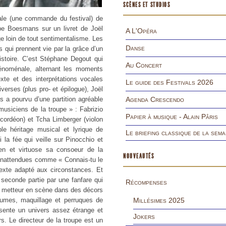
SCÈNES ET STUDIOS
iale (une commande du festival) de
ppe Boesmans sur un livret de Joël
A L'Opéra
e loin de tout sentimentalisme. Les
Danse
 qui prennent vie par la grâce d’un
histoire. C’est Stéphane Degout qui
Au Concert
hénoménale, alternant les moments
xte et des interprétations vocales
Le guide des Festivals 2026
erses (plus pro- et épilogue), Joël
s a pourvu d’une partition agréable
Agenda Crescendo
 musiciens de la troupe » : Fabrizio
Papier à musique - Alain Pâris
ccordéon) et Tcha Limberger (violon
le héritage musical et lyrique de
Le briefing classique de la sema
a fée qui veille sur Pinocchio et
en et virtuose sa consoeur de la
NOUVEAUTÉS
inattendues comme « Connais-tu le
xte adapté aux circonstances. Et
a seconde partie par une fanfare qui
Récompenses
e metteur en scène dans des décors
tumes, maquillage et perruques de
Millésimes 2025
ésente un univers assez étrange et
Jokers
rs. Le directeur de la troupe est un