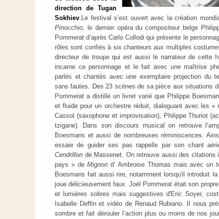
direction de Tugan
Sokhiev
.
Le festival s’est ouvert avec la création mond
Pinocchio
, le dernier opéra du compositeur belge Phili
Pommerat d’après Carlo Collodi qui présente le personnag
rôles sont confiés à six chanteurs aux multiples costumes
directeur de troupe qui est aussi le narrateur de cette 
incarne ce personnage et le fait avec une maîtrise p
parlés et chantés avec une exemplaire projection du te
sans fautes. Des 23 scènes de sa pièce aux situations div
Pommerat a distillé un livret varié que Philippe Boesman
et fluide pour un orchestre réduit, dialoguant avec les «
Cassol (saxophone et improvisation), Philippe Thuriot (a
tzigane). Dans son discours musical on retrouve l’amp
Boesmans et aussi de nombreuses réminiscences. Ainsi l
essaie de guider ses pas rappelle par son chant aéri
Cendrillon
de Massenet. On retrouve aussi des citations 
pays » de
Mignon
d’ Ambroise Thomas mais avec un te
Boesmans fait aussi rire, notamment lorsqu'il introduit l
joue délicieusement faux. Joël Pommerat était son propr
et lumières sobres mais suggestives d'Eric Soyer, cos
Isabelle Deffin et vidéo de Renaud Rubiano. Il nous pr
sombre et fait dérouler l’action plus ou moins de nos jou