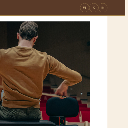
FB
X
IN