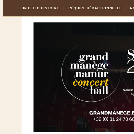
Skip
Aller
UN PEU D'HISTOIRE
L'ÉQUIPE RÉDACTIONNELLE
N
to
à
Content
la
navigation