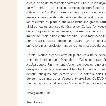
a déjà laissé de mémorables versions. Elle le jouait déjà
un vif intérêt la notice de ce témoignage bien filmé, un
rédigées par Ann-Katrin Zimmermann, qui se penche sur
aussi sur l’interprétation de cette grande dame du piano,
les étouffoirs du piano à queue pendant une grande par
ainsi de vastes espaces de résonance. Ce que l’on voit, c
de jeu toujours aussi expressive, une maîtrise de la fo
improvisé, mais d’une clarté absolue. Le partage avec 
partenariat) a quelque chose d’émouvant, car il s’inscrit
on ne fera plus l’apologie, tant celle-ci est marquée du sce
En bis, Martha Argerich offre au public (et à nous, spec
fremden Ländern und Menschen" (Gens et pays étr
Kinderszenen
. Un moment d’une rare poésie, empreint
quelque chose de profondément touchant : pendant que l
debout, quelques pas derrière elle. La caméra saisit f
concentration intense et d’écoute émerveillée. Ce DVD 
témoignage humain d’une rare élévation. A ne manquer so
Note globale : 10
Jean Lacroix