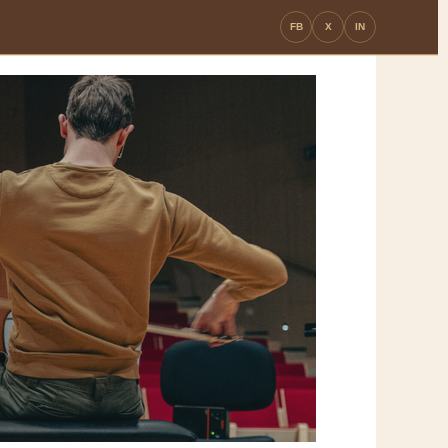
FB
X
IN