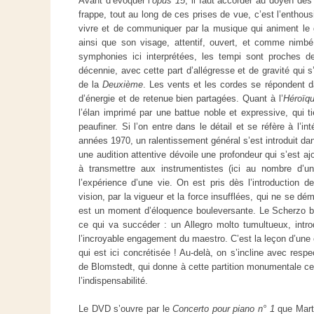
Avant d’évoquer l’
opus 15
, il faut accorder au doyen des
frappe, tout au long de ces prises de vue, c’est l’enthous
vivre et de communiquer par la musique qui animent le 
ainsi que son visage, attentif, ouvert, et comme nimbé
symphonies ici interprétées, les tempi sont proches d
décennie, avec cette part d’allégresse et de gravité qui s
de la
Deuxième
. Les vents et les cordes se répondent d
d’énergie et de retenue bien partagées. Quant à l’
Héroïq
l’élan imprimé par une battue noble et expressive, qui ti
peaufiner. Si l’on entre dans le détail et se réfère à l’in
années 1970, un ralentissement général s’est introduit da
une audition attentive dévoile une profondeur qui s’est a
à transmettre aux instrumentistes (ici au nombre d’une
l’expérience d’une vie. On est pris dès l’introduction de
vision, par la vigueur et la force insufflées, qui ne se d
est un moment d’éloquence bouleversante. Le Scherzo bé
ce qui va succéder : un Allegro molto tumultueux, introd
l’incroyable engagement du maestro. C’est la leçon d’une
qui est ici concrétisée ! Au-delà, on s’incline avec respe
de Blomstedt, qui donne à cette partition monumentale ce
l’indispensabilité.
Le DVD s’ouvre par le
Concerto pour piano n° 1
que Marth