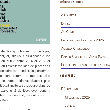
SCÈNES ET STUDIOS
A L'Opéra
Danse
Au Concert
Le guide des Festivals 2026
Agenda Crescendo
rale des symphonies trop négligée,
iant) et, sur DVD, on dispose d’une
Papier à musique - Alain Pâris
e en public entre 2014 et 2017 et
Le briefing classique de la sema
eu l’excellente idée de placer ses
se dérouler, pendant la pandémie,
nciation, comme le montrent des
NOUVEAUTÉS
e livret. Initiative d’autant plus
t était invité à se produire dans ce
Récompenses
 piano n° 1
de Beethoven dont la
hant partenariat, inscrit dans la
Millésimes 2025
de Bonn…
Jokers