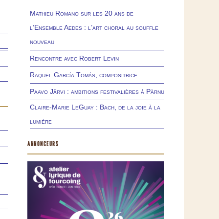
Mathieu Romano sur les 20 ans de
l’Ensemble Aedes : l’art choral au souffle
nouveau
Rencontre avec Robert Levin
Raquel García Tomás, compositrice
Paavo Järvi : ambitions festivalières à Pärnu
Claire-Marie LeGuay : Bach, de la joie à la
lumière
ANNONCEURS