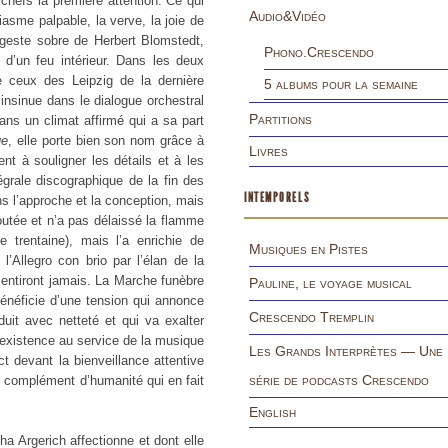
 chefs la première attention. Ce qui
Audio&Vidéo
iasme palpable, la verve, la joie de
geste sobre de Herbert Blomstedt,
Phono.Crescendo
 d’un feu intérieur. Dans les deux
e ceux des Leipzig de la dernière
5 albums pour la semaine
’insinue dans le dialogue orchestral
Partitions
ans un climat affirmé qui a sa part
ue
, elle porte bien son nom grâce à
Livres
ent à souligner les détails et à les
tégrale discographique de la fin des
INTEMPORELS
ns l’approche et la conception, mais
joutée et n’a pas délaissé la flamme
 trentaine), mais l’a enrichie de
Musiques en Pistes
 l’Allegro con brio par l’élan de la
émentiront jamais. La Marche funèbre
Pauline, le voyage musical
néficie d’une tension qui annonce
Crescendo Tremplin
uit avec netteté et qui va exalter
 existence au service de la musique
Les Grands Interprètes — Une
ct devant la bienveillance attentive
série de podcasts Crescendo
 complément d’humanité qui en fait
English
a Argerich affectionne et dont elle