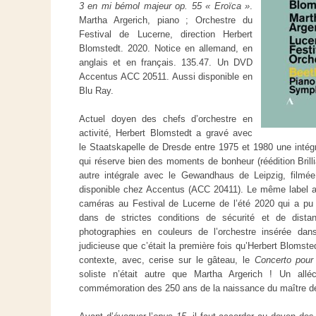
3 en mi bémol majeur op. 55 « Eroïca »
.
Martha Argerich, piano ; Orchestre du
Festival de Lucerne, direction Herbert
Blomstedt. 2020. Notice en allemand, en
anglais et en français. 135.47. Un DVD
Accentus ACC 20511. Aussi disponible en
Blu Ray.
Actuel doyen des chefs d’orchestre en
activité, Herbert Blomstedt a gravé avec
le Staatskapelle de Dresde entre 1975 et 1980 une intég
qui réserve bien des moments de bonheur (réédition Brill
autre intégrale avec le Gewandhaus de Leipzig, filmé
disponible chez Accentus (ACC 20411). Le même label a 
caméras au Festival de Lucerne de l’été 2020 qui a pu 
dans de strictes conditions de sécurité et de dista
photographies en couleurs de l’orchestre insérée dans l
judicieuse que c’était la première fois qu’Herbert Blomsted
contexte, avec, cerise sur le gâteau, le
Concerto pour
soliste n’était autre que Martha Argerich ! Un alléc
commémoration des 250 ans de la naissance du maître 