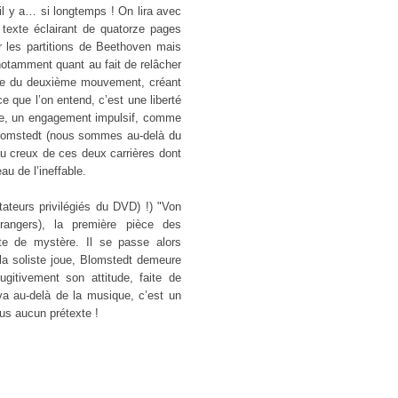
 il y a… si longtemps ! On lira avec
 texte éclairant de quatorze pages
 les partitions de Beethoven mais
 notamment quant au fait de relâcher
tie du deuxième mouvement, créant
e que l’on entend, c’est une liberté
rme, un engagement impulsif, comme
Blomstedt (nous sommes au-delà du
 au creux de ces deux carrières dont
au de l’ineffable.
tateurs privilégiés du DVD) !) "Von
angers), la première pièce des
e de mystère. Il se passe alors
a soliste joue, Blomstedt demeure
ugitivement son attitude, faite de
va au-delà de la musique, c’est un
us aucun prétexte !