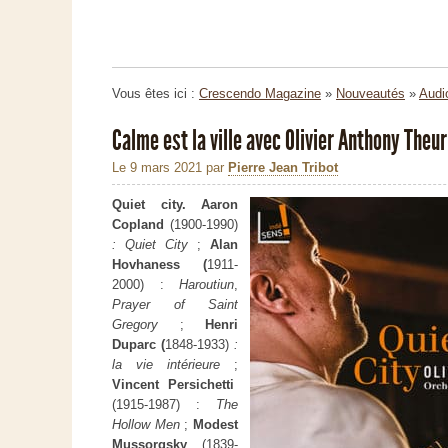
Vous êtes ici :
Crescendo Magazine
»
Nouveautés
»
Audi
Calme est la ville avec Olivier Anthony Theur
Le 9 mars 2021
par
Pierre Jean Tribot
Quiet city. Aaron
Copland
(1900-1990)
: Quiet City
;
Alan
Hovhaness (
1911-
2000) :
Haroutiun
,
Prayer of Saint
Gregory
;
Henri
Duparc (
1848-1933)
:
la vie intérieure
;
Vincent Persichetti
(1915-1987) :
The
Hollow Men
;
Modest
Mussorgsky
(1839-