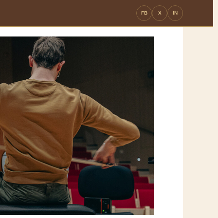
FB
X
IN