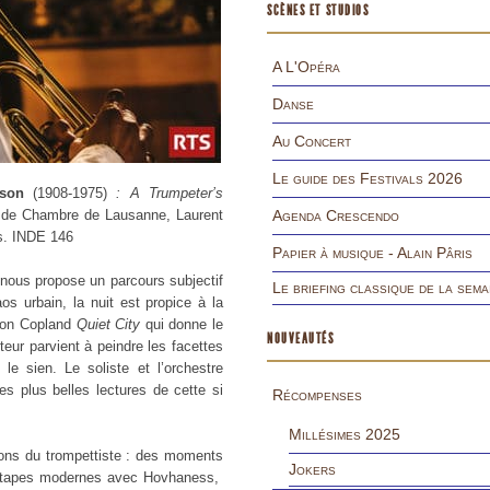
SCÈNES ET STUDIOS
A L'Opéra
Danse
Au Concert
Le guide des Festivals 2026
son
(1908-1975)
: A Trumpeter’s
re de Chambre de Lausanne, Laurent
Agenda Crescendo
ens. INDE 146
Papier à musique - Alain Pâris
t nous propose un parcours subjectif
Le briefing classique de la sema
os urbain, la nuit est propice à la
Aaron Copland
Quiet City
qui donne le
NOUVEAUTÉS
ur parvient à peindre les facettes
le sien. Le soliste et l’orchestre
es plus belles lectures de cette si
Récompenses
Millésimes 2025
ions du trompettiste : des moments
Jokers
étapes modernes avec Hovhaness,