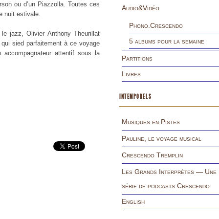
rson ou d’un Piazzolla. Toutes ces
Audio&Vidéo
 nuit estivale.
Phono.Crescendo
e jazz, Olivier Anthony Theurillat
5 albums pour la semaine
 qui sied parfaitement à ce voyage
 accompagnateur attentif sous la
Partitions
Livres
INTEMPORELS
Musiques en Pistes
Pauline, le voyage musical
Crescendo Tremplin
Les Grands Interprètes — Une
série de podcasts Crescendo
English