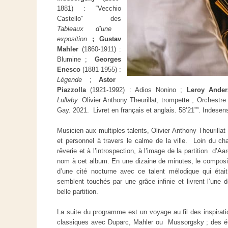
1881) : “Vecchio
Castello” des
Tableaux d’une
exposition
; Gustav
Mahler
(1860-1911) :
Blumine ;
Georges
Enesco
(1881-1955) :
Légende
;
Astor
Piazzolla
(1921-1992) : Adios Nonino ;
Leroy Ander
Lullaby.
Olivier Anthony Theurillat, trompette ; Orchest
Gay. 2021. Livret en français et anglais. 58’21””. Indes
Musicien aux multiples talents, Olivier Anthony Theurilla
et personnel à travers le calme de la ville. Loin du cha
rêverie et à l’introspection, à l’image de la partition d’
nom à cet album. En une dizaine de minutes, le composite
d’une cité nocturne avec ce talent mélodique qui était 
semblent touchés par une grâce infinie et livrent l’une d
belle partition.
La suite du programme est un voyage au fil des inspirat
classiques avec Duparc, Mahler ou
Mussorgsky ; des 