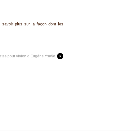
 savoir plus sur la façon dont les
nates pour violon d’Eugène Ysaÿe