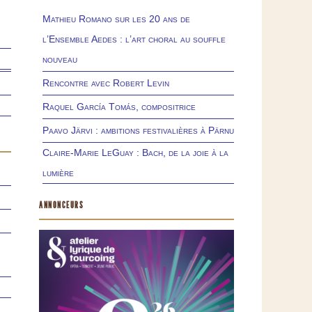
Mathieu Romano sur les 20 ans de
l’Ensemble Aedes : l’art choral au souffle
nouveau
Rencontre avec Robert Levin
Raquel García Tomás, compositrice
Paavo Järvi : ambitions festivalières à Pärnu
Claire-Marie LeGuay : Bach, de la joie à la
lumière
ANNONCEURS