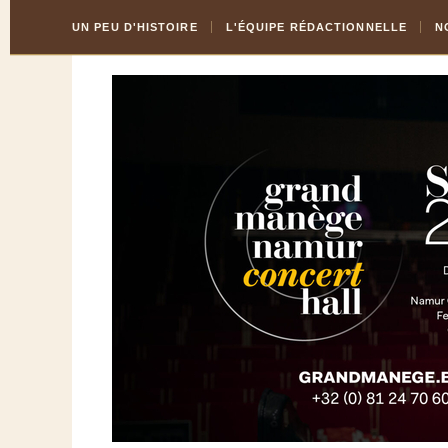
Skip
Aller
UN PEU D'HISTOIRE
L'ÉQUIPE RÉDACTIONNELLE
N
to
à
Content
la
navigation