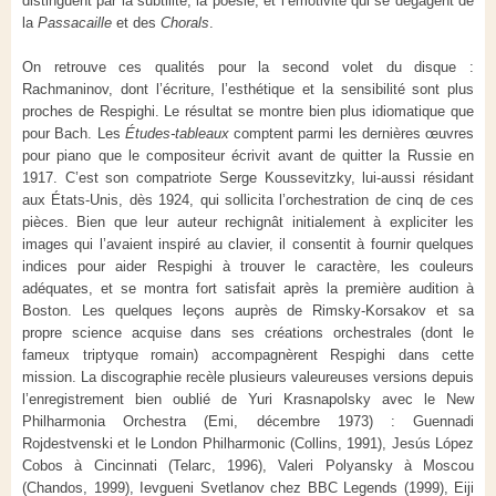
distinguent par la subtilité, la poésie, et l’émotivité qui se dégagent de
la
Passacaille
et des
Chorals
.
On retrouve ces qualités pour la second volet du disque :
Rachmaninov, dont l’écriture, l’esthétique et la sensibilité sont plus
proches de Respighi. Le résultat se montre bien plus idiomatique que
pour Bach. Les
Études-tableaux
comptent parmi les dernières œuvres
pour piano que le compositeur écrivit avant de quitter la Russie en
1917. C’est son compatriote Serge Koussevitzky, lui-aussi résidant
aux États-Unis, dès 1924, qui sollicita l’orchestration de cinq de ces
pièces. Bien que leur auteur rechignât initialement à expliciter les
images qui l’avaient inspiré au clavier, il consentit à fournir quelques
indices pour aider Respighi à trouver le caractère, les couleurs
adéquates, et se montra fort satisfait après la première audition à
Boston. Les quelques leçons auprès de Rimsky-Korsakov et sa
propre science acquise dans ses créations orchestrales (dont le
fameux triptyque romain) accompagnèrent Respighi dans cette
mission. La discographie recèle plusieurs valeureuses versions depuis
l’enregistrement bien oublié de Yuri Krasnapolsky avec le New
Philharmonia Orchestra (Emi, décembre 1973) : Guennadi
Rojdestvenski et le London Philharmonic (Collins, 1991), Jesús López
Cobos à Cincinnati (Telarc, 1996), Valeri Polyansky à Moscou
(Chandos, 1999), Ievgueni Svetlanov chez BBC Legends (1999), Eiji