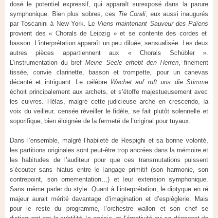
dosé le potentiel expressif, qui apparaît surexposé dans la parure
symphonique. Bien plus sobres, ces
Tre Corali
, eux aussi inaugurés
par Toscanini à New York. Le
Viens maintenant Sauveur des Païens
provient des « Chorals de Leipzig » et se contente des cordes et
basson. L’interprétation apparaît un peu diluée, sensualisée. Les deux
autres pièces appartiennent aux « Chorals Schübler ».
L’instrumentation du bref
Meine Seele erhebt den Herren
, finement
tissée, convie clarinette, basson et trompette, pour un canevas
décanté et intriguant. Le célèbre
Wachet auf ruft uns die Stimme
échoit principalement aux archets, et s’étoffe majestueusement avec
les cuivres. Hélas, malgré cette judicieuse arche en crescendo, la
voix du veilleur, censée réveiller le fidèle, se fait plutôt solennelle et
soporifique, bien éloignée de la fermeté de l’original pour tuyaux.
Dans l’ensemble, malgré l’habileté de Respighi et sa bonne volonté,
les partitions originales sont peut-être trop ancrées dans la mémoire et
les habitudes de l’auditeur pour que ces transmutations puissent
s’écouter sans hiatus entre le langage primitif (son harmonie, son
contrepoint, son ornementation…) et leur extension symphonique.
Sans même parler du style. Quant à l’interprétation, le diptyque en ré
majeur aurait mérité davantage d’imagination et d’espièglerie. Mais
pour le reste du programme, l’orchestre wallon et son chef se