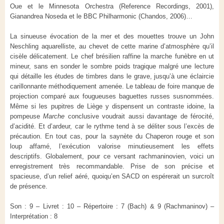
Oue et le Minnesota Orchestra (Reference Recordings, 2001),
Gianandrea Noseda et le BBC Philharmonic (Chandos, 2006)…
La sinueuse évocation de la mer et des mouettes trouve un John
Neschling aquarelliste, au chevet de cette marine d’atmosphère qu’il
cisèle délicatement. Le chef brésilien raffine la marche funèbre en ut
mineur, sans en sonder le sombre poids tragique malgré une lecture
qui détaille les études de timbres dans le grave, jusqu’à une éclaircie
carillonnante méthodiquement amenée. Le tableau de foire manque de
projection comparé aux fougueuses baguettes russes susnommées.
Même si les pupitres de Liège y dispensent un contraste idoine, la
pompeuse
Marche
conclusive voudrait aussi davantage de férocité,
d’acidité. Et d’ardeur, car le rythme tend à se déliter sous l’excès de
précaution. En tout cas, pour la saynète du Chaperon rouge et son
loup affamé, l’exécution valorise minutieusement les effets
descriptifs. Globalement, pour ce versant rachmaninovien, voici un
enregistrement très recommandable. Prise de son précise et
spacieuse, d’un relief aéré, quoiqu’en SACD on espérerait un surcroît
de présence.
Son : 9 – Livret : 10 – Répertoire : 7 (Bach) & 9 (Rachmaninov) –
Interprétation : 8