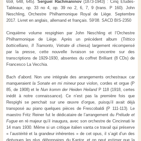
659, 648, 645).
Sergueï Rachmaninov
(1873-1943) : Cinq Études-
Tableaux, op. 33 no 4, op. 39 no 2, 6, 7, 9 (trans. P 160). John
Neschling, Orchestre Philharmonique Royal de Liège. Septembre
2017. Livret en anglais, allemand et français. 59’08. SACD BIS-2350
Cinquième volume respighien par John Neschling et l’Orchestre
Philharmonique de Liège. Après un précédent album (
Trittico
botticelliano
,
Il Tramonto
,
Vetrate di chiesa
) largement récompensé
par la presse, cette nouvelle livraison se concentre sur des
transcriptions de 1929-1930, absentes du coffret Brilliant (8 CDs) de
Francesco La Vecchia.
Bach d’abord. Non une intégrale des arrangements orchestraux car
manqueraient
la Sonate en mi mineur
pour violon, cordes et orgue (P
85, de 1908) et le
Nun komm der Heiden Heiland
P 118 (1918, certes
inédit à notre connaissance). Ce n’est pas la première fois que
Respighi se penchait sur une œuvre d’orgue, puisqu’il avait déjà
transposé au piano quelques pièces de Frescobaldi (P 111-113). Le
maestro Fritz Reiner fut le dédicataire de l’arrangement du
Prélude et
Fugue
en ré majeur qu’il inaugura, avec son orchestre de Cincinnati le
14 mars 1930. Même si un critique italien vanta ce travail qui préserve
« l’austérité et la grandeur inhérentes » de cet opus, il s’agit d’un des
diptyques les plus débonnaires du Kantor, et on peut estimer que la