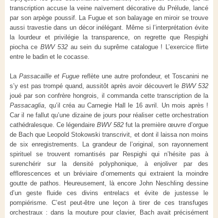
transcription accuse la veine naïvement décorative du Prélude, lancé
par son arpège poussif. La Fugue et son balayage en miroir se trouve
aussi travestie dans un décor inélégant. Même si l’interprétation évite
la lourdeur et privilégie la transparence, on regrette que Respighi
piocha ce
BWV 532
au sein du suprême catalogue ! L’exercice flirte
entre le badin et le cocasse.
La
Passacaille et Fugue
reflète une autre profondeur, et Toscanini ne
s’y est pas trompé quand, aussitôt après avoir découvert le
BWV 532
joué par son confrère hongrois, il commanda cette transcription de la
Passacaglia
, qu’il créa au Carnegie Hall le 16 avril. Un mois après !
Car il ne fallut qu’une dizaine de jours pour réaliser cette orchestration
cathédralesque. Ce légendaire
BWV 582
fut la première œuvre d’orgue
de Bach que Leopold Stokowski transcrivit, et dont il laissa non moins
de six enregistrements. La grandeur de l’original, son rayonnement
spirituel se trouvent romantisés par Respighi qui n’hésite pas à
surenchérir sur la densité polyphonique, à enjoliver par des
efflorescences et un bréviaire d’ornements qui extraient la moindre
goutte de pathos. Heureusement, là encore John Neschling dessine
d’un geste fluide ces divins entrelacs et évite de justesse le
pompiérisme. C’est peut-être une leçon à tirer de ces transfuges
orchestraux : dans la mouture pour clavier, Bach avait précisément