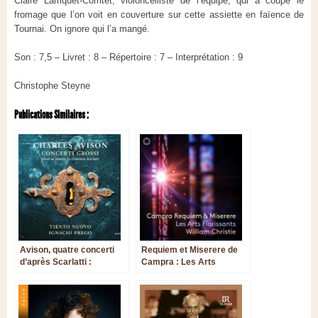
Claire Lamquet-Comtet, violoncelliste de l’équipe, qui a coupé le
fromage que l’on voit en couverture sur cette assiette en faïence de
Tournai. On ignore qui l’a mangé.
Son : 7,5 – Livret : 8 – Répertoire : 7 – Interprétation : 9
Christophe Steyne
Publications Similaires :
Avison, quatre concerti
Requiem et Miserere de
d’après Scarlatti :
Campra : Les Arts
suggestive lecture par
Florissants au meilleur de
une vaillante équipe
leur générosité
espagnole