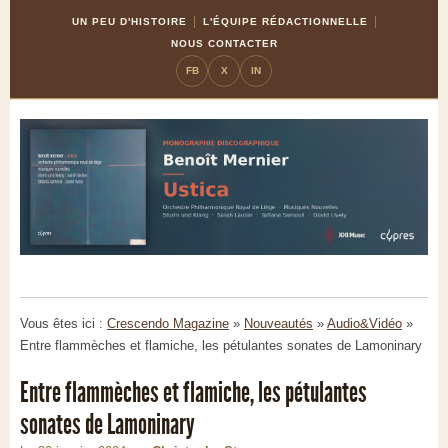
Skip
Aller
UN PEU D'HISTOIRE
L'ÉQUIPE RÉDACTIONNELLE
to
à
NOUS CONTACTER
Content
la
FB
X
IN
navigation
Vous êtes ici :
Crescendo Magazine
»
Nouveautés
»
Audio&Vidéo
»
Entre flammèches et flamiche, les pétulantes sonates de Lamoninary
Entre flammèches et flamiche, les pétulantes
sonates de Lamoninary