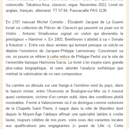
violoncelle. Takahisa Aisa, clavecin, orgue. Novembre 2021. Livret en
anglais, français, allemand. TT 57’44. Passacaille PAS 1136
En 1707 naissait Michel Corrette ; Élisabeth Jacquet de La Guerre
livrait sa collection de
Pièces de Clavecin qui peuvent se jouer sur le
Violon
; Antonio Stradivarius signait un violon qui deviendra le
prestigieux « Hammer ». En 1802, Beethoven s’attelait à sa « Sonate
à Kreutzer ». Entre ces deux années qui bornent presque un siècle se
déploie l’existence de Jacques-Philippe Lamoninary. Concernant sa
vie, on pourra se référer
à cette notice
de Philippe Perlot sur le site de
l’ensemble baroque Harmonia Sacra. Le livret s’en inspire sans grande
plus-value biographique, et sans aborder l’analyse esthétique que
méritait la valorisation de ce rare compositeur.
Sa carrière se déroula sur une frange à l’extrême nord du pays, dans
le bassin minier, entre l’Avesnois et Boulogne-sur-Mer où il mourut
quasi centenaire, victime d’un certain oubli, dans des conditions plutôt
misérables. Formé à Valenciennes où il se distingua comme violoniste
de la Chapelle Saint Pierre, il naquit dans la ville de Maroilles dont
depuis le Moyen-Âge l’abbaye affinait une spécialité laitière à croûte
lavée, toujours célèbre de nos jours, voire sous des variantes locales
aux qualifications peu engageantes (« puant de Lille »). Cette