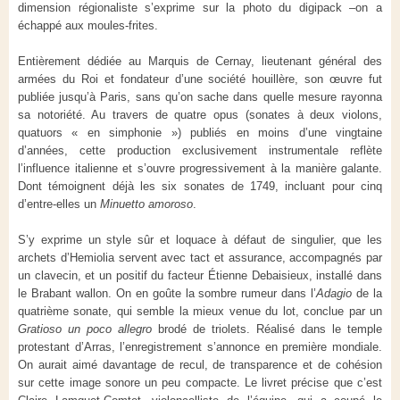
dimension régionaliste s’exprime sur la photo du digipack –on a
échappé aux moules-frites.
Entièrement dédiée au Marquis de Cernay, lieutenant général des
armées du Roi et fondateur d’une société houillère, son œuvre fut
publiée jusqu’à Paris, sans qu’on sache dans quelle mesure rayonna
sa notoriété. Au travers de quatre opus (sonates à deux violons,
quatuors « en simphonie ») publiés en moins d’une vingtaine
d’années, cette production exclusivement instrumentale reflète
l’influence italienne et s’ouvre progressivement à la manière galante.
Dont témoignent déjà les six sonates de 1749, incluant pour cinq
d’entre-elles un
Minuetto amoroso
.
S’y exprime un style sûr et loquace à défaut de singulier, que les
archets d’Hemiolia servent avec tact et assurance, accompagnés par
un clavecin, et un positif du facteur Étienne Debaisieux, installé dans
le Brabant wallon. On en goûte la sombre rumeur dans l’
Adagio
de la
quatrième sonate, qui semble la mieux venue du lot, conclue par un
Gratioso un poco allegro
brodé de triolets. Réalisé dans le temple
protestant d’Arras, l’enregistrement s’annonce en première mondiale.
On aurait aimé davantage de recul, de transparence et de cohésion
sur cette image sonore un peu compacte. Le livret précise que c’est