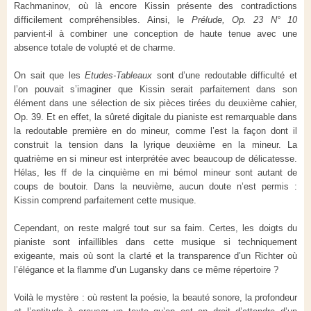
Rachmaninov, où là encore Kissin présente des contradictions
difficilement compréhensibles. Ainsi, le
Prélude, Op. 23 N° 10
parvient-il à combiner une conception de haute tenue avec une
absence totale de volupté et de charme.
On sait que les
Etudes-Tableaux
sont d’une redoutable difficulté et
l’on pouvait s’imaginer que Kissin serait parfaitement dans son
élément dans une sélection de six pièces tirées du deuxième cahier,
Op. 39. Et en effet, la sûreté digitale du pianiste est remarquable dans
la redoutable première en do mineur, comme l’est la façon dont il
construit la tension dans la lyrique deuxième en la mineur. La
quatrième en si mineur est interprétée avec beaucoup de délicatesse.
Hélas, les ff de la cinquième en mi bémol mineur sont autant de
coups de boutoir. Dans la neuvième, aucun doute n’est permis :
Kissin comprend parfaitement cette musique.
Cependant, on reste malgré tout sur sa faim. Certes, les doigts du
pianiste sont infaillibles dans cette musique si techniquement
exigeante, mais où sont la clarté et la transparence d’un Richter où
l’élégance et la flamme d’un Lugansky dans ce même répertoire ?
Voilà le mystère : où restent la poésie, la beauté sonore, la profondeur