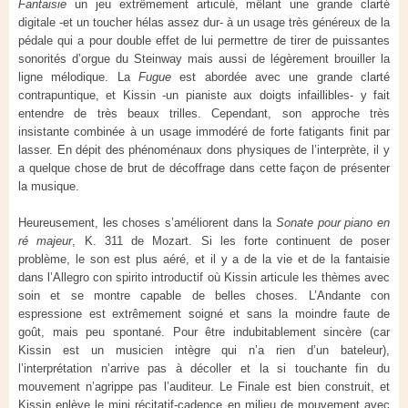
Fantaisie
un jeu extrêmement articulé, mêlant une grande clarté
digitale -et un toucher hélas assez dur- à un usage très généreux de la
pédale qui a pour double effet de lui permettre de tirer de puissantes
sonorités d’orgue du Steinway mais aussi de légèrement brouiller la
ligne mélodique. La
Fugue
est abordée avec une grande clarté
contrapuntique, et Kissin -un pianiste aux doigts infaillibles- y fait
entendre de très beaux trilles. Cependant, son approche très
insistante combinée à un usage immodéré de forte fatigants finit par
lasser. En dépit des phénoménaux dons physiques de l’interprète, il y
a quelque chose de brut de décoffrage dans cette façon de présenter
la musique.
Heureusement, les choses s’améliorent dans la
Sonate pour piano en
ré majeur
, K. 311 de Mozart. Si les forte continuent de poser
problème, le son est plus aéré, et il y a de la vie et de la fantaisie
dans l’Allegro con spirito introductif où Kissin articule les thèmes avec
soin et se montre capable de belles choses. L’Andante con
espressione est extrêmement soigné et sans la moindre faute de
goût, mais peu spontané. Pour être indubitablement sincère (car
Kissin est un musicien intègre qui n’a rien d’un bateleur),
l’interprétation n’arrive pas à décoller et la si touchante fin du
mouvement n’agrippe pas l’auditeur. Le Finale est bien construit, et
Kissin enlève le mini récitatif-cadence en milieu de mouvement avec