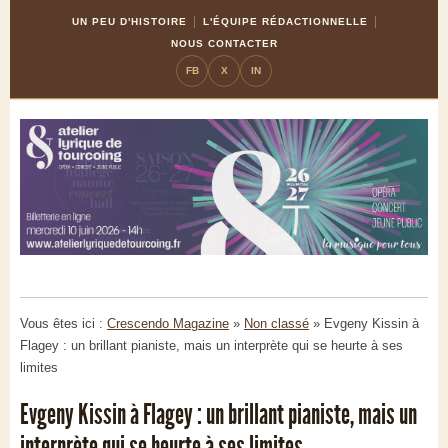
Skip
Aller
UN PEU D'HISTOIRE
L'ÉQUIPE RÉDACTIONNELLE
to
à
NOUS CONTACTER
Content
la
FB
X
IN
navigation
Vous êtes ici :
Crescendo Magazine
»
Non classé
»
Evgeny Kissin à
Flagey : un brillant pianiste, mais un interprète qui se heurte à ses
limites
Evgeny Kissin à Flagey : un brillant pianiste, mais un
interprète qui se heurte à ses limites