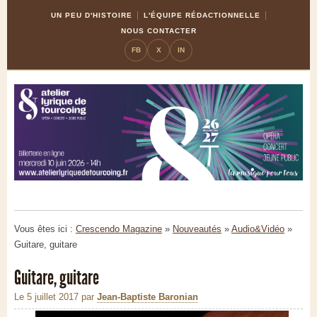
Skip
Aller
UN PEU D'HISTOIRE
L'ÉQUIPE RÉDACTIONNELLE
to
à
NOUS CONTACTER
Content
la
FB
X
IN
navigation
Vous êtes ici :
Crescendo Magazine
»
Nouveautés
»
Audio&Vidéo
»
Guitare, guitare
Guitare, guitare
Le 5 juillet 2017
par
Jean-Baptiste Baronian