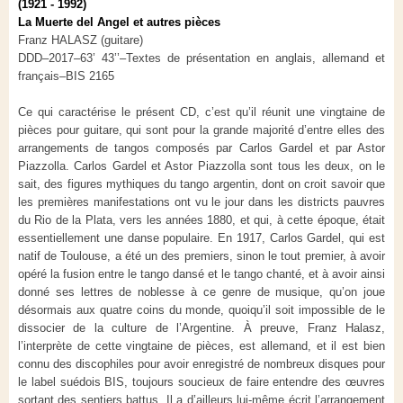
(1921 - 1992)
La Muerte del Angel et autres pièces
Franz HALASZ (guitare)
DDD–2017–63’ 43’’–Textes de présentation en anglais, allemand et
français–BIS 2165
Ce qui caractérise le présent CD, c’est qu’il réunit une vingtaine de
pièces pour guitare, qui sont pour la grande majorité d’entre elles des
arrangements de tangos composés par Carlos Gardel et par Astor
Piazzolla. Carlos Gardel et Astor Piazzolla sont tous les deux, on le
sait, des figures mythiques du tango argentin, dont on croit savoir que
les premières manifestations ont vu le jour dans les districts pauvres
du Rio de la Plata, vers les années 1880, et qui, à cette époque, était
essentiellement une danse populaire. En 1917, Carlos Gardel, qui est
natif de Toulouse, a été un des premiers, sinon le tout premier, à avoir
opéré la fusion entre le tango dansé et le tango chanté, et à avoir ainsi
donné ses lettres de noblesse à ce genre de musique, qu’on joue
désormais aux quatre coins du monde, quoiqu’il soit impossible de le
dissocier de la culture de l’Argentine. À preuve, Franz Halasz,
l’interprète de cette vingtaine de pièces, est allemand, et il est bien
connu des discophiles pour avoir enregistré de nombreux disques pour
le label suédois BIS, toujours soucieux de faire entendre des œuvres
sortant des sentiers battus. Il a d’ailleurs lui-même écrit l’arrangement