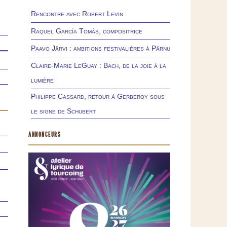
Rencontre avec Robert Levin
Raquel García Tomás, compositrice
Paavo Järvi : ambitions festivalières à Pärnu
Claire-Marie LeGuay : Bach, de la joie à la
lumière
Philippe Cassard, retour à Gerberoy sous
le signe de Schubert
ANNONCEURS