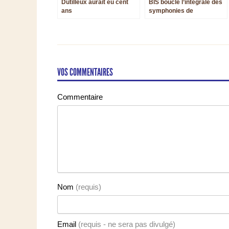
Dutilleux aurait eu cent
BIS boucle l’intégrale des
ans
symphonies de
Pettersson avec, en
prime, son deuxième
Concerto pour violon
VOS COMMENTAIRES
Commentaire
Nom
(requis)
Email
(requis - ne sera pas divulgé)