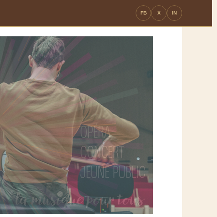
FB
X
IN