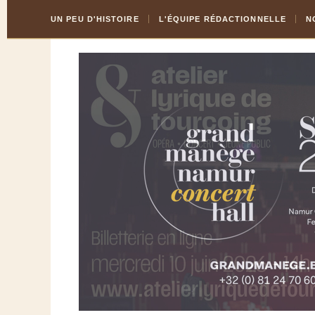
Skip
Aller
UN PEU D'HISTOIRE
L'ÉQUIPE RÉDACTIONNELLE
N
to
à
Content
la
navigation