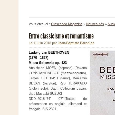
Vous êtes ici :
Crescendo Magazine
»
Nouveautés
»
Audi
Entre classicisme et romantisme
Le 11 juin 2018
par
Jean-Baptiste Baronian
Ludwig van BEETHOVEN
(1770 - 1827)
Missa Solemnis op. 123
Ann-Helen MOEN (soprano), Roxana
CONSTANTINESCU (mezzo-soprano),
James GILCHRIST (ténor), Benjamin
BEVAN (baryton), Ryo TERAKADO
(violon solo), Bach Collegium Japan,
dir. : Masaaki SUZUKI
DDD–2018–74’ 07’’–Textes de
présentation en anglais, allemand et
français–BIS 2321