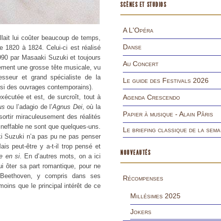
SCÈNES ET STUDIOS
A L'Opéra
lait lui coûter beaucoup de temps,
Danse
e 1820 à 1824. Celui-ci est réalisé
990 par Masaaki Suzuki et toujours
Au Concert
irement une grosse tête musicale, vu
fesseur et grand spécialiste de la
Le guide des Festivals 2026
ssi des ouvrages contemporains).
xécutée et est, de surcroît, tout à
Agenda Crescendo
us
ou l’adagio de l’
Agnus Dei
, où la
Papier à musique - Alain Pâris
ortir miraculeusement des réalités
ineffable ne sont que quelques-uns.
Le briefing classique de la sema
i Suzuki n’a pas pu ne pas penser
ais peut-être y a-t-il trop pensé et
NOUVEAUTÉS
 en si
. En d’autres mots, on a ici
ui ôter sa part romantique, pour ne
z Beethoven, y compris dans ses
Récompenses
oins que le principal intérêt de ce
Millésimes 2025
Jokers