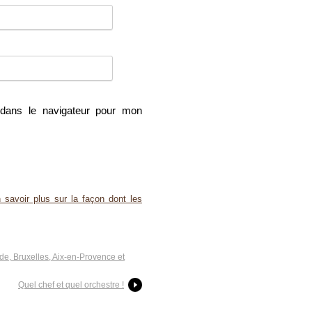
dans le navigateur pour mon
 savoir plus sur la façon dont les
sde, Bruxelles, Aix-en-Provence et
Quel chef et quel orchestre !