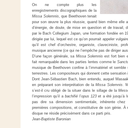
On ne compte plus les
enregistrements discographiques de la
Missa Solemnis
, que Beethoven tenait
pour son œuvre la plus réussie, quand bien même elle al
d’énergie, de doute, de mise en question et de travail, d
par le Bach Collegium Japan, une formation fondée en 1
dirigée par lui, lequel est ce qu’on pourrait appeler vulga
qu’il est chef d’orchestre, organiste, claveciniste, pro
musique ancienne (ce qui ne l’empêche pas de diriger au
D’une façon générale, sa
Missa Solemnis
est fort bien e
fait remarquable dans les parties lentes comme le
Sanct
musique de Beethoven confine à l’immatériel et semble s
terrestres. Les compositeurs qui donnent cette sensation 
Dont Jean-Sébastien Bach, bien entendu, auquel Masaak
en préparant son interprétation de la
Missa Solemnis
. M
s’est-il cru obligé de la situer dans le sillage de la
Messe
l’impression qu’il a
bachifié
l’
opus 123
et a été jusqu’à l
pas dire sa dimension sentimentale, inhérente che
premières compositions, et constitutive de son génie. À m
disque ne réside précisément dans ce parti pris.
Jean-Baptiste Baronian