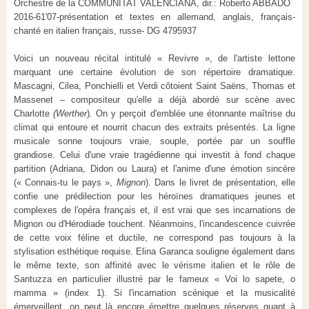
Orchestre de la COMMUNITAT VALENCIANA, dir.: Roberto ABBADO
2016-61'07-présentation et textes en allemand, anglais, français-
chanté en italien français, russe- DG 4795937
Voici un nouveau récital intitulé « Revivre », de l'artiste lettone
marquant une certaine évolution de son répertoire dramatique.
Mascagni, Cilea, Ponchielli et Verdi côtoient Saint Saëns, Thomas et
Massenet – compositeur qu'elle a déjà abordé sur scène avec
Charlotte
(Werther
)
.
On y perçoit d'emblée une étonnante maîtrise du
climat qui entoure et nourrit chacun des extraits présentés. La ligne
musicale sonne toujours vraie, souple, portée par un souffle
grandiose. Celui d'une vraie tragédienne qui investit à fond chaque
partition (Adriana, Didon ou Laura) et l'anime d'une émotion sincère
(« Connais-tu le pays »,
Mignon
). Dans le livret de présentation, elle
confie une prédilection pour les héroïnes dramatiques jeunes et
complexes de l'opéra français et, il est vrai que ses incarnations de
Mignon ou d'Hérodiade touchent. Néanmoins, l'incandescence cuivrée
de cette voix féline et ductile, ne correspond pas toujours à la
stylisation esthétique requise. Elina Garanca souligne également dans
le même texte, son affinité avec le vérisme italien et le rôle de
Santuzza en particulier illustré par le fameux « Voi lo sapete, o
mamma » (index 1). Si l'incarnation scénique et la musicalité
émerveillent, on peut là encore émettre quelques réserves quant à