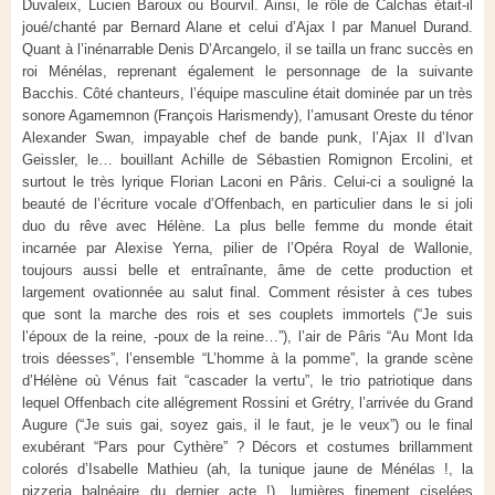
Duvaleix, Lucien Baroux ou Bourvil. Ainsi, le rôle de Calchas était-il
joué/chanté par Bernard Alane et celui d’Ajax I par Manuel Durand.
Quant à l’inénarrable Denis D’Arcangelo, il se tailla un franc succès en
roi Ménélas, reprenant également le personnage de la suivante
Bacchis. Côté chanteurs, l’équipe masculine était dominée par un très
sonore Agamemnon (François Harismendy), l’amusant Oreste du ténor
Alexander Swan, impayable chef de bande punk, l’Ajax II d’Ivan
Geissler, le… bouillant Achille de Sébastien Romignon Ercolini, et
surtout le très lyrique Florian Laconi en Pâris. Celui-ci a souligné la
beauté de l’écriture vocale d’Offenbach, en particulier dans le si joli
duo du rêve avec Hélène. La plus belle femme du monde était
incarnée par Alexise Yerna, pilier de l’Opéra Royal de Wallonie,
toujours aussi belle et entraînante, âme de cette production et
largement ovationnée au salut final. Comment résister à ces tubes
que sont la marche des rois et ses couplets immortels (“Je suis
l’époux de la reine, -poux de la reine…”), l’air de Pâris “Au Mont Ida
trois déesses”, l’ensemble “L’homme à la pomme”, la grande scène
d’Hélène où Vénus fait “cascader la vertu”, le trio patriotique dans
lequel Offenbach cite allégrement Rossini et Grétry, l’arrivée du Grand
Augure (“Je suis gai, soyez gais, il le faut, je le veux”) ou le final
exubérant “Pars pour Cythère” ? Décors et costumes brillamment
colorés d’Isabelle Mathieu (ah, la tunique jaune de Ménélas !, la
pizzeria balnéaire du dernier acte !), lumières finement ciselées