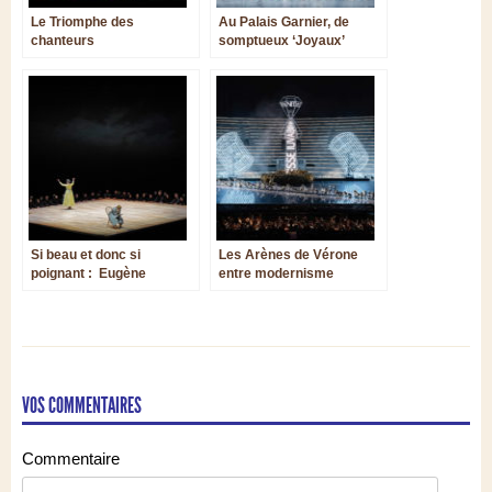
Le Triomphe des
Au Palais Garnier, de
chanteurs
somptueux ‘Joyaux’
Si beau et donc si
Les Arènes de Vérone
poignant : Eugène
entre modernisme
Onéguine de
futuriste et tradition
Tchaïkovski à La Monnaie
VOS COMMENTAIRES
Commentaire