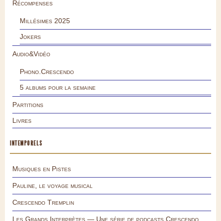
Récompenses
Millésimes 2025
Jokers
Audio&Vidéo
Phono.Crescendo
5 albums pour la semaine
Partitions
Livres
INTEMPORELS
Musiques en Pistes
Pauline, le voyage musical
Crescendo Tremplin
Les Grands Interprètes — Une série de podcasts Crescendo