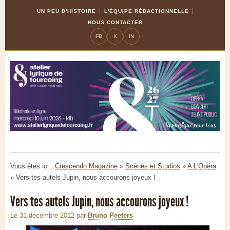
Skip
Aller
UN PEU D'HISTOIRE
L'ÉQUIPE RÉDACTIONNELLE
to
à
NOUS CONTACTER
Content
la
FB
X
IN
navigation
Vous êtes ici :
Crescendo Magazine
»
Scènes et Studios
»
A L'Opéra
»
Vers tes autels Jupin, nous accourons joyeux !
Vers tes autels Jupin, nous accourons joyeux !
Le 31 décembre 2012
par
Bruno Peeters