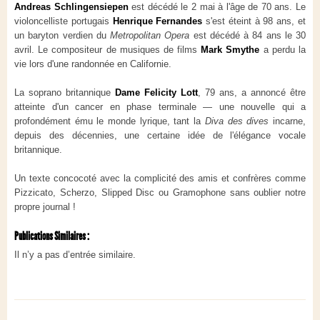
Andreas Schlingensiepen
est décédé le 2 mai à l'âge de 70 ans. Le
violoncelliste portugais
Henrique Fernandes
s'est éteint à 98 ans, et
un baryton verdien du
Metropolitan Opera
est décédé à 84 ans le 30
avril. Le compositeur de musiques de films
Mark Smythe
a perdu la
vie lors d'une randonnée en Californie.
La soprano britannique
Dame Felicity Lott
, 79 ans, a annoncé être
atteinte d'un cancer en phase terminale — une nouvelle qui a
profondément ému le monde lyrique, tant la
Diva des dives
incarne,
depuis des décennies, une certaine idée de l'élégance vocale
britannique.
Un texte concocoté avec la complicité des amis et confrères comme
Pizzicato, Scherzo, Slipped Disc ou Gramophone sans oublier notre
propre journal !
Publications Similaires :
Il n’y a pas d’entrée similaire.