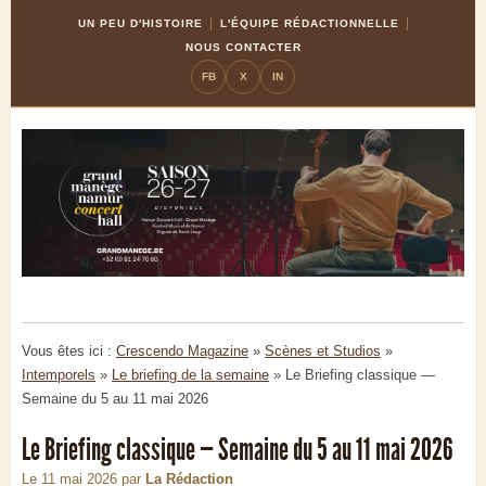
Skip
Aller
UN PEU D'HISTOIRE
L'ÉQUIPE RÉDACTIONNELLE
to
à
NOUS CONTACTER
Content
la
FB
X
IN
navigation
Vous êtes ici :
Crescendo Magazine
»
Scènes et Studios
»
Intemporels
»
Le briefing de la semaine
»
Le Briefing classique —
Semaine du 5 au 11 mai 2026
Le Briefing classique — Semaine du 5 au 11 mai 2026
Le 11 mai 2026
par
La Rédaction