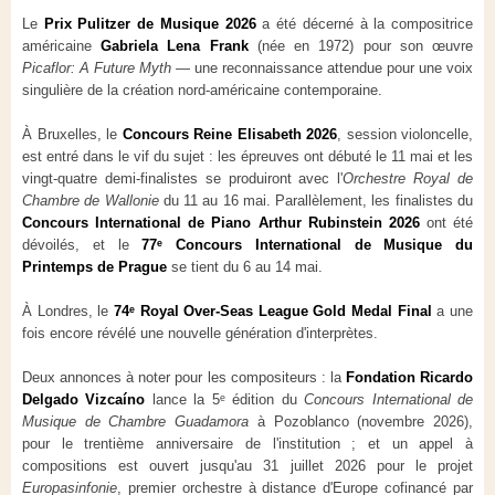
Le
Prix Pulitzer de Musique 2026
a été décerné à la compositrice
américaine
Gabriela Lena Frank
(née en 1972) pour son œuvre
Picaflor: A Future Myth
— une reconnaissance attendue pour une voix
singulière de la création nord-américaine contemporaine.
À Bruxelles, le
Concours Reine Elisabeth 2026
, session violoncelle,
est entré dans le vif du sujet : les épreuves ont débuté le 11 mai et les
vingt-quatre demi-finalistes se produiront avec l'
Orchestre Royal de
Chambre de Wallonie
du 11 au 16 mai. Parallèlement, les finalistes du
Concours International de Piano Arthur Rubinstein 2026
ont été
dévoilés, et le
77ᵉ Concours International de Musique du
Printemps de Prague
se tient du 6 au 14 mai.
À Londres, le
74ᵉ Royal Over-Seas League Gold Medal Final
a une
fois encore révélé une nouvelle génération d'interprètes.
Deux annonces à noter pour les compositeurs : la
Fondation Ricardo
Delgado Vizcaíno
lance la 5ᵉ édition du
Concours International de
Musique de Chambre Guadamora
à Pozoblanco (novembre 2026),
pour le trentième anniversaire de l'institution ; et un appel à
compositions est ouvert jusqu'au 31 juillet 2026 pour le projet
Europasinfonie
, premier orchestre à distance d'Europe cofinancé par