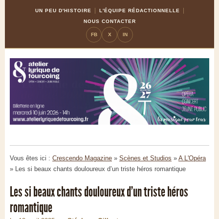
Skip
Aller
UN PEU D'HISTOIRE
L'ÉQUIPE RÉDACTIONNELLE
to
à
NOUS CONTACTER
Content
la
FB
X
IN
navigation
Vous êtes ici :
Crescendo Magazine
»
Scènes et Studios
»
A L'Opéra
»
Les si beaux chants douloureux d’un triste héros romantique
Les si beaux chants douloureux d’un triste héros
romantique