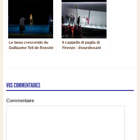
Le beau crescendo du
Il cappello di paglia di
Guillaume Tell de Rossini
Firenze : étourdissant
à l’Opéra de Wallonie-
Nino Rota pour lequel
Liège
Michieletto déchaine son
sac à malices
VOS COMMENTAIRES
Commentaire