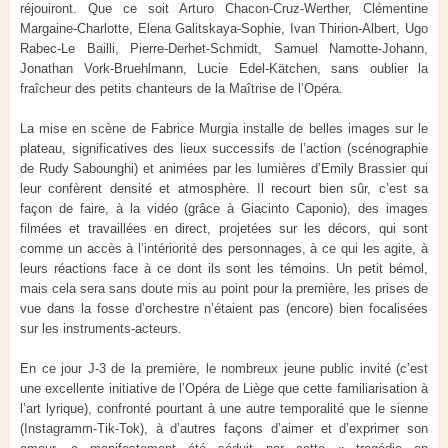
réjouiront. Que ce soit Arturo Chacon-Cruz-Werther, Clémentine
Margaine-Charlotte, Elena Galitskaya-Sophie, Ivan Thirion-Albert, Ugo
Rabec-Le Bailli, Pierre-Derhet-Schmidt, Samuel Namotte-Johann,
Jonathan Vork-Bruehlmann, Lucie Edel-Kätchen, sans oublier la
fraîcheur des petits chanteurs de la Maîtrise de l’Opéra.
La mise en scène de Fabrice Murgia installe de belles images sur le
plateau, significatives des lieux successifs de l’action (scénographie
de Rudy Sabounghi) et animées par les lumières d’Emily Brassier qui
leur confèrent densité et atmosphère. Il recourt bien sûr, c’est sa
façon de faire, à la vidéo (grâce à Giacinto Caponio), des images
filmées et travaillées en direct, projetées sur les décors, qui sont
comme un accès à l’intériorité des personnages, à ce qui les agite, à
leurs réactions face à ce dont ils sont les témoins. Un petit bémol,
mais cela sera sans doute mis au point pour la première, les prises de
vue dans la fosse d’orchestre n’étaient pas (encore) bien focalisées
sur les instruments-acteurs.
En ce jour J-3 de la première, le nombreux jeune public invité (c’est
une excellente initiative de l’Opéra de Liège que cette familiarisation à
l’art lyrique), confronté pourtant à une autre temporalité que le sienne
(Instagramm-Tik-Tok), à d’autres façons d’aimer et d’exprimer son