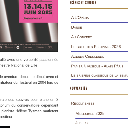
SCÈNES ET STUDIOS
A L'Opéra
Danse
Au Concert
Le guide des Festivals 2026
Agenda Crescendo
illé avec une volubilité passionnée
hestre National de Lille
Papier à musique - Alain Pâris
Le briefing classique de la sema
lle aventure depuis le début avec et
tiateur du festival en 2004 lors de
NOUVEAUTÉS
grale des œuvres pour piano en 2
Récompenses
torium du conservatoire cependant
a pianiste Hélène Tysman marieront
Millésimes 2025
ositeur.
Jokers