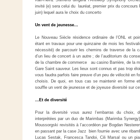
invité (e) sera celui du lauréat, premier prix du concours 
juin) lequel aura le choix du concerto
Un vent de jeunesse…
Le Nouveau Siècle résidence ordinaire de l’ONL et poin
étant en travaux pour une quinzaine de mois les festivalie
nécessité) de parcourir les chemins de traverse de la c
d’un lieu de concert à un autre ; de l’auditorium du conser
de la chambre de commerce au casino Barrière, de la ma
Gare Saint sauveur. Les lieux sont connus et pas trop élo
vous faudra parfois faire preuve d’un peu de vélocité en f
choisis. De quoi, en tous cas se maintenir en forme et 
souffle un vent de jeunesse et de joyeuse diversité sur 
…Et de diversité
Pour la diversité vous aurez l’embarras du choix, 
interprétées par un duo de Marimbas (Marimba Synergy
Moussorgski revisités à l’accordéon par Bogdan Nesteren
en passant par la case Jazz bien fournie avec une ribambe
Lucas Sestak, Francesca Tandoi, Cili Marsal ou un pian