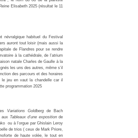
Reine Elisabeth 2025 (résultat le 11
t névralgique habituel du Festival
rs auront tout loisir (mais aussi la
apitale de Flandres pour se rendre
vatoire à la cathédrale, de l’atrium
ison natale Charles de Gaulle à la
ignés les uns des autres, même s’il
onction des parcours et des horaires
le jeu en vaut la chandelle car il
cette programmation 2025
des
Variations Goldberg
de Bach
) aux
Tableaux d’une exposition
de
ko ou à l’orgue par Ghislain Leroy
lle de trios ( ceux de Mark Priore,
oforte de haute volée, le tout en