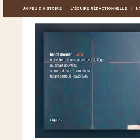
Skip
Aller
UN PEU D'HISTOIRE
L'ÉQUIPE RÉDACTIONNELLE
N
to
à
Content
la
navigation