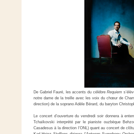
De Gabriel Fauré, les accents du célèbre
Requiem
s’élèv
notre dame de la treille avec les voix du chœur de Cha
direction) de la soprano Adèle Bérard, du baryton Christo
Le concert d’ouverture du vendredi soir donnera à ente
Tchaïkovski interprété par le pianiste ouzbèque Beh
Casadesus à la direction l’ONL) quant au concert de clôtur
Karl-Heinz Steffens dirigera l’Antwerp Symphony Orches