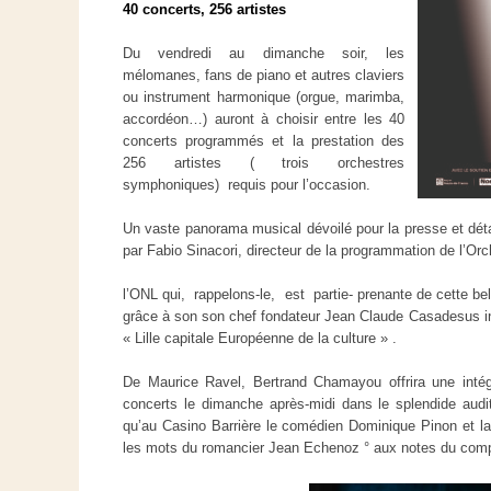
40 concerts, 256 artistes
Du vendredi au dimanche soir, les
mélomanes, fans de piano et autres claviers
ou instrument harmonique (orgue, marimba,
accordéon…) auront à choisir entre les 40
concerts programmés et la prestation des
256 artistes ( trois orchestres
symphoniques) requis pour l’occasion.
Un vaste panorama musical dévoilé pour la presse et déta
par Fabio Sinacori, directeur de la programmation de l’Orc
l’ONL qui, rappelons-le, est partie- prenante de cette be
grâce à son son chef fondateur Jean Claude Casadesus ini
« Lille capitale Européenne de la culture » .
De Maurice Ravel, Bertrand Chamayou offrira une inté
concerts le dimanche après-midi dans le splendide audi
qu’au Casino Barrière le comédien Dominique Pinon et l
les mots du romancier Jean Echenoz ° aux notes du comp