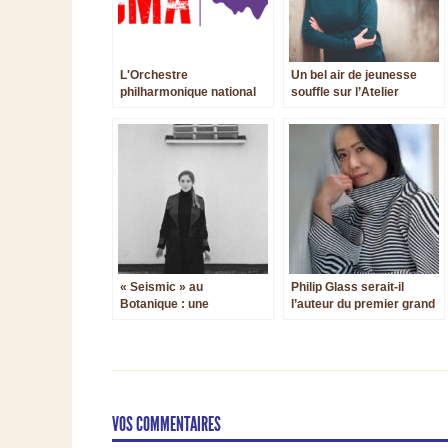
L'Orchestre
Un bel air de jeunesse
philharmonique national
souffle sur l’Atelier
«Transylvania » de Cluj-
Lyrique de Tourcoing
Napoca accueillera le gala
2027 des ICMA
« Seismic » au
Philip Glass serait-il
Botanique : une
l’auteur du premier grand
immersion dans un
cycle d’études pour piano
monde multisensoriel
du 21e siècle ?
VOS COMMENTAIRES