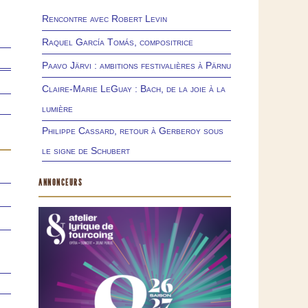
Rencontre avec Robert Levin
Raquel García Tomás, compositrice
Paavo Järvi : ambitions festivalières à Pärnu
Claire-Marie LeGuay : Bach, de la joie à la
lumière
Philippe Cassard, retour à Gerberoy sous
le signe de Schubert
ANNONCEURS