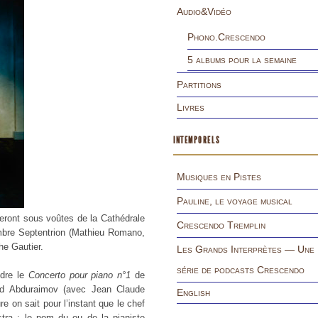
Audio&Vidéo
Phono.Crescendo
5 albums pour la semaine
Partitions
Livres
INTEMPORELS
Musiques en Pistes
Pauline, le voyage musical
eront sous voûtes de la Cathédrale
Crescendo Tremplin
mbre Septentrion (Mathieu Romano,
phe Gautier.
Les Grands Interprètes — Une
série de podcasts Crescendo
ndre le
Concerto pour piano n°1
de
zod Abduraimov (avec Jean Claude
English
e on sait pour l’instant que le chef
tra ; le nom du ou de la pianiste