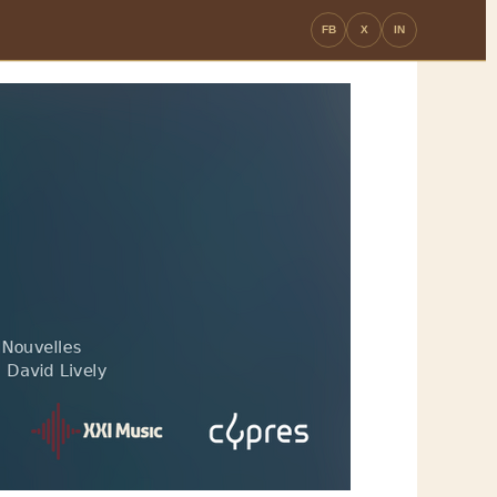
FB
X
IN