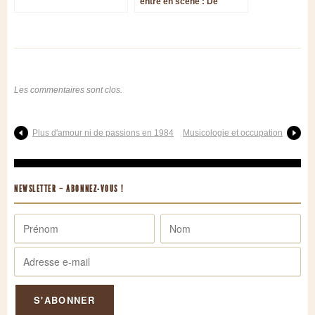
entre en scène : De
Croes, six concertos pour
violon enregistrés en
première mondiale
Les commentaires sont clos.
Plus d'amour ni de passions en 1984
Musicologie et occupation
NEWSLETTER – ABONNEZ-VOUS !