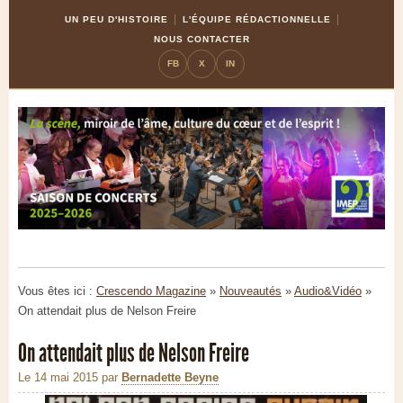
Skip
Aller
UN PEU D'HISTOIRE
L'ÉQUIPE RÉDACTIONNELLE
to
à
NOUS CONTACTER
Content
la
FB
X
IN
navigation
Vous êtes ici :
Crescendo Magazine
»
Nouveautés
»
Audio&Vidéo
»
On attendait plus de Nelson Freire
On attendait plus de Nelson Freire
Le 14 mai 2015
par
Bernadette Beyne