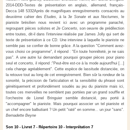
2014-DDD-Textes de présentation en anglais, allemand, français-
Decca 148 5332
Après de magnifiques enregsitrements consacrés au
deuxième cahier des
Etudes
, à la
3e Sonate
et aux
Nocturnes
, le
pianiste brésilien nous revient ici avec un programme panaché,
regroupant pièces solistes et
2e Concerto
, son oeuvre de prédilection
entre toutes, dit-il dans l'interview réalisée par James Jolly qui sert de
texte de présentation à ce CD. Une interview à laquelle le pianiste ne
semble pas se confier de bonne grâce. A la question "Comment avez-
vous choisi ce programme", il répond : "En toute honnêteté, je ne sais
pas". A une autre lui demandant pourquoi grouper pièces pour piano
seul et concerto, il répond :"Peut-être est-ce à la mode aujourd'hui [...]
cela change agréablement". Cette espèce de lassitude distanciée, on
la retouve tout au long de cet enregistrement. Bien sûr la rondeur de la
sonorité, la précision de l'articulation et la sensibilité du phrasé sont
génétiquement et profondément soudés au jeu du pianiste mais ici,
toutes ces merveilles ne semblent pas portées par un grand souffle et
l'orchestre de Lionel Bringuier semble distancié, peu porté à
"accompagner" le pianiste. Mais pourquoi associer un tel pianiste et
un chef encore balbutiant ? Un petit "raté" en somme... un jour "sans".
Bernadette Beyne
Son 10 - Livret 7 - Répertoire 10 - Interprétation 7