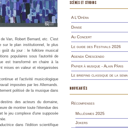
SCÈNES ET STUDIOS
A L'Opéra
Danse
Au Concert
de Van, Robert Bernard, etc. C'est
sur le plan institutionnel, le plus
Le guide des Festivals 2026
 goût du jour : le folklore musical
ions populaires sous l'autorité de
Agenda Crescendo
que est transformé en chaire à la
Papier à musique - Alain Pâris
nt mises en valeur et réorganisées
Le briefing classique de la sema
continue et l'activité musicologique
ravail imposées par les Allemands.
NOUVEAUTÉS
utement politisé de la musique dans
et destins des acteurs du domaine,
Récompenses
teure de montrer toute l'étendue des
 et le jeu complexe d'une supposée
Millésimes 2025
hée.
Jokers
ductrice dans l'édition scientifique