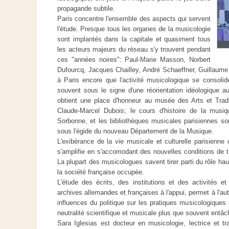
propagande subtile.
Paris concentre l'ensemble des aspects qui servent
l'étude. Presque tous les organes de la musicologie
sont implantés dans la capitale et quasiment tous
les acteurs majeurs du réseau s'y trouvent pendant
ces "années noires": Paul-Marie Masson, Norbert
Dufourcq, Jacques Chailley, André Schaeffner, Guillaume 
à Paris encore que l'activité musicologique se consolide 
souvent sous le signe d'une réorientation idéologique au
obtient une place d'honneur au musée des Arts et Tradit
Claude-Marcel Dubois; le cours d'histoire de la musi
Sorbonne, et les bibliothèques musicales parisiennes so
sous l'égide du nouveau Département de la Musique.
L'exibérance de la vie musicale et culturelle parisienne 
s'amplifie en s'accomodant des nouvelles conditions de t
La plupart des musicologues savent tirer parti du rôle ha
la société française occupée.
L'étude des écrits, des institutions et des activités 
archives allemandes et françaises à l'appui, permet à l'au
influences du politique sur les pratiques musicologiques
neutralité scientifique et musicale plus que souvent entâc
Sara Iglesias est docteur en musicologie, lectrice et tra