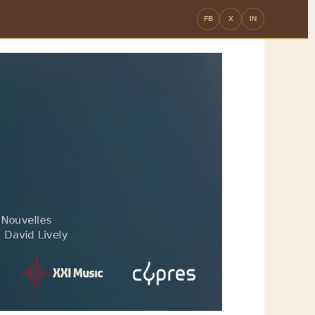
FB
X
IN