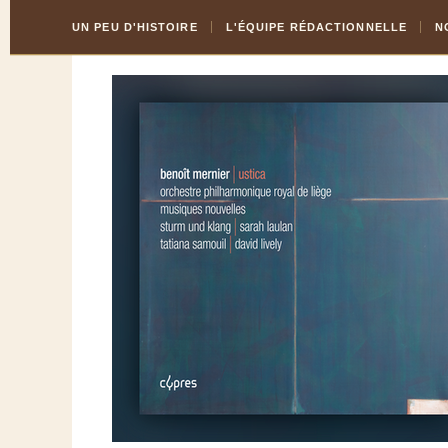
Skip
Aller
UN PEU D'HISTOIRE
L'ÉQUIPE RÉDACTIONNELLE
N
to
à
Content
la
navigation