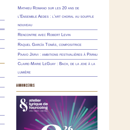
Mathieu Romano sur les 20 ans de
l’Ensemble Aedes : l’art choral au souffle
nouveau
Rencontre avec Robert Levin
Raquel García Tomás, compositrice
Paavo Järvi : ambitions festivalières à Pärnu
Claire-Marie LeGuay : Bach, de la joie à la
lumière
ANNONCEURS