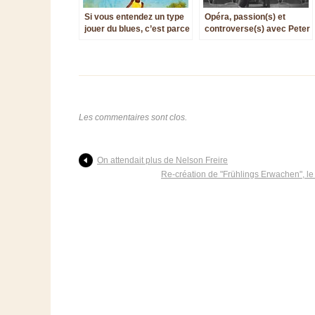
Si vous entendez un type
Opéra, passion(s) et
jouer du blues, c’est parce
controverse(s) avec Peter
qu’il a de bonnes raisons
de Caluwé
de le faire
Les commentaires sont clos.
On attendait plus de Nelson Freire
Re-création de "Frühlings Erwachen", le