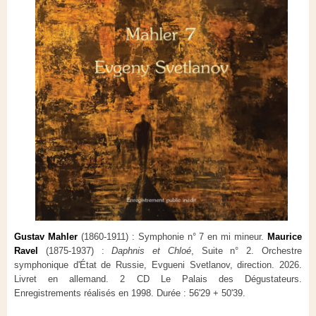
Gustav Mahler
(1860-1911) : Symphonie n° 7 en mi mineur.
Maurice
Ravel
(1875-1937) :
Daphnis et Chloé
, Suite n° 2. Orchestre
symphonique d'État de Russie, Evgueni Svetlanov, direction. 2026.
Livret en allemand. 2 CD Le Palais des Dégustateurs.
Enregistrements réalisés en 1998. Durée : 56'29 + 50'39.