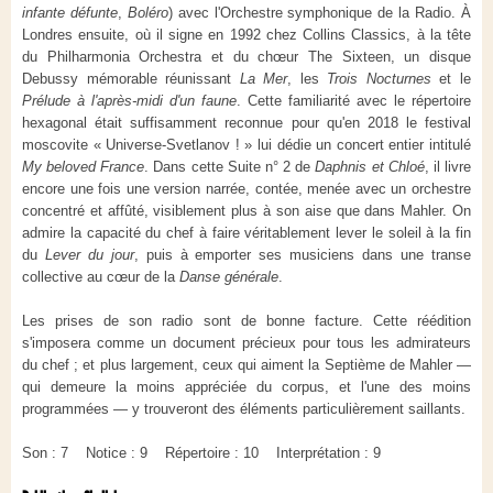
infante défunte
,
Boléro
) avec l'Orchestre symphonique de la Radio. À
Londres ensuite, où il signe en 1992 chez Collins Classics, à la tête
du Philharmonia Orchestra et du chœur The Sixteen, un disque
Debussy mémorable réunissant
La Mer
, les
Trois Nocturnes
et le
Prélude à l'après-midi d'un faune
. Cette familiarité avec le répertoire
hexagonal était suffisamment reconnue pour qu'en 2018 le festival
moscovite « Universe-Svetlanov ! » lui dédie un concert entier intitulé
My beloved France
. Dans cette Suite n° 2 de
Daphnis et Chloé
, il livre
encore une fois une version narrée, contée, menée avec un orchestre
concentré et affûté, visiblement plus à son aise que dans Mahler. On
admire la capacité du chef à faire véritablement lever le soleil à la fin
du
Lever du jour
, puis à emporter ses musiciens dans une transe
collective au cœur de la
Danse générale
.
Les prises de son radio sont de bonne facture. Cette réédition
s'imposera comme un document précieux pour tous les admirateurs
du chef ; et plus largement, ceux qui aiment la Septième de Mahler —
qui demeure la moins appréciée du corpus, et l'une des moins
programmées — y trouveront des éléments particulièrement saillants.
Son : 7 Notice : 9 Répertoire : 10 Interprétation : 9