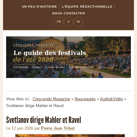
Skip
Aller
UN PEU D'HISTOIRE
L'ÉQUIPE RÉDACTIONNELLE
to
à
NOUS CONTACTER
Content
la
FB
X
IN
navigation
Vous êtes ici :
Crescendo Magazine
»
Nouveautés
»
Audio&Vidéo
»
Svetlanov dirige Mahler et Ravel
Svetlanov dirige Mahler et Ravel
Le 12 juin 2026
par
Pierre Jean Tribot