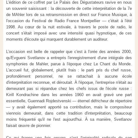
L'édition de ce coffret par Le Palais des Dégustateurs ravive en nous
un souvenir saisissant : la découverte de cette interprétation de la 7e
de MAhler lors de sa retransmission en direct sur France Musique, à
l'occasion du Festival de Radio France Montpellier — c'était à l'été
1998. Au cœur de la nuit estivale, à travers le poste de radio, le
concert s'était imposé avec une intensité quasi hypnotique, de ces
moments d'écoute qui marquent durablement un auditeur.
L'occasion est belle de rappeler que c'est à l'orée des années 2000,
qu'Evgueni Svetlanov a entrepris l'enregistrement d'une intégrale des
symphonies de Mahler, parue à l'époque chez Le Chant du Monde.
L'accueil fut, globalement, plutôt frais : le parti pris du chef russe,
profondément personnel, ne se rattachait à aucune école
d'interprétation reconnue, et déroutait. À l'époque, l'entreprise n'était au
demeurant pas si répandue chez les chefs issus de l'école russe :
Kirill Kondrachine dans les années 1960 en avait gravé une part
essentielle, Guennadi Rojdestvenski — éternel défricheur de répertoire
— y avait également apporté sa contribution, mais le compositeur
viennois demeurait, dans cette tradition d'interprétation, beaucoup
moins fréquenté qu'il ne l'est aujourd'hui. À sa manière, Svetlanov
faisait œuvre de pionnier.
Ce qui frappe une fois encore, c'est l'originalité radicale de son