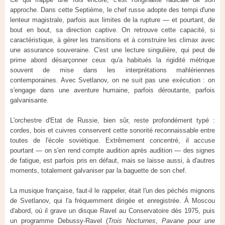
approche. Dans cette Septième, le chef russe adopte des tempi d'une
lenteur magistrale, parfois aux limites de la rupture — et pourtant, de
bout en bout, sa direction captive. On retrouve cette capacité, si
caractéristique, à gérer les transitions et à construire les climax avec
une assurance souveraine. C'est une lecture singulière, qui peut de
prime abord désarçonner ceux qu'a habitués la rigidité métrique
souvent de mise dans les interprétations mahlériennes
contemporaines. Avec Svetlanov, on ne suit pas une exécution : on
s'engage dans une aventure humaine, parfois déroutante, parfois
galvanisante.
L'orchestre d'Etat de Russie, bien sûr, reste profondément typé :
cordes, bois et cuivres conservent cette sonorité reconnaissable entre
toutes de l'école soviétique. Extrêmement concentré, il accuse
pourtant — on s'en rend compte audition après audition — des signes
de fatigue, est parfois pris en défaut, mais se laisse aussi, à d'autres
moments, totalement galvaniser par la baguette de son chef.
La musique française, faut-il le rappeler, était l'un des péchés mignons
de Svetlanov, qui l'a fréquemment dirigée et enregistrée. À Moscou
d'abord, où il grave un disque Ravel au Conservatoire dès 1975, puis
un programme Debussy-Ravel (
Trois Nocturnes
,
Pavane pour une