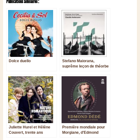
Publications Similaires :
Dolce duello
Stefano Maiorana,
suprême leçon de théorbe
dans une Venise sous
masques de Janus
Juliette Hurel et Hélène
Première mondiale pour
Couvert, trente ans
Morgiane, d’Edmond
d’amitié musicale
Dédé, premier opéra afro-