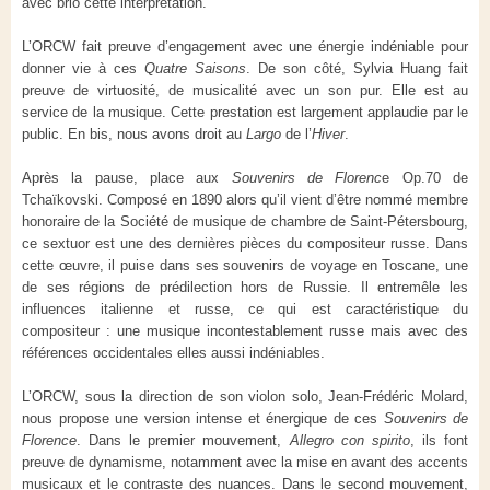
avec brio cette interprétation.
L’ORCW fait preuve d’engagement avec une énergie indéniable pour
donner vie à ces
Quatre Saisons
. De son côté, Sylvia Huang fait
preuve de virtuosité, de musicalité avec un son pur. Elle est au
service de la musique. Cette prestation est largement applaudie par le
public. En bis, nous avons droit au
Largo
de l’
Hiver
.
Après la pause, place aux
Souvenirs de Florenc
e Op.70 de
Tchaïkovski. Composé en 1890 alors qu’il vient d’être nommé membre
honoraire de la Société de musique de chambre de Saint-Pétersbourg,
ce sextuor est une des dernières pièces du compositeur russe. Dans
cette œuvre, il puise dans ses souvenirs de voyage en Toscane, une
de ses régions de prédilection hors de Russie. Il entremêle les
influences italienne et russe, ce qui est caractéristique du
compositeur : une musique incontestablement russe mais avec des
références occidentales elles aussi indéniables.
L’ORCW, sous la direction de son violon solo, Jean-Frédéric Molard,
nous propose une version intense et énergique de ces
Souvenirs de
Florence
. Dans le premier mouvement,
Allegro con spirito
, ils font
preuve de dynamisme, notamment avec la mise en avant des accents
musicaux et le contraste des nuances. Dans le second mouvement,