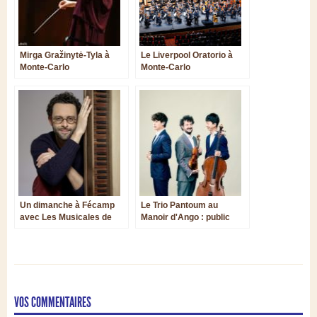
Mirga Gražinytė-Tyla à
Le Liverpool Oratorio à
Monte-Carlo
Monte-Carlo
Un dimanche à Fécamp
Le Trio Pantoum au
avec Les Musicales de
Manoir d'Ango : public
Normandie : 2 églises, 2
subjugué, à très juste
concerts, 2 mondes
titre !
VOS COMMENTAIRES