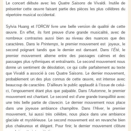
Le concert débute avec les
Quatre Saisons
de Vivaldi. Inutile de
présenter cette œuvre faisant partie des pièces les plus célèbres du
répertoire musical occidental.
Sylvia Huang et l’ORCW livre une belle version de qualité de cette
œuvre. En effet, ils font preuve d’une grande musicalité, avec de
nombreux contrastes aussi bien au niveau des nuances que des
caractères. Dans le
Printemps
, le premier mouvement est joyeux, le
second poignant tandis que le dernier est dansant. Dans l’
Été
, le
premier mouvement alterne entre des passages calmes et des
passages plus rythmiques et entraînants. Le second mouvement nous
donne un sentiment de désolation, ce qui colle parfaitement au texte
que Vivaldi a associé à ces Quatre Saisons. Le dernier mouvement,
probablement un des plus connus de cette œuvre, est intense avec
beaucoup de caractère. D’ailleurs le public applaudit à l’issue de celui-
ci, l’engouement étant plus que palpable. Dans l’
Automne
, le premier
mouvement est chantant. Le second est d’une grande tranquillité avec
une très belle partie de clavecin. Le dernier mouvement nous place
dans une joyeuse ambiance champêtre. Dans l’
Hiver
, le premier
mouvement, lui aussi très célèbre, nous place dans une ambiance
glaciale et mystérieuse. Le second mouvement est en revanche bien
plus chaleureux et élégant. Pour finir, le dernier mouvement clôture