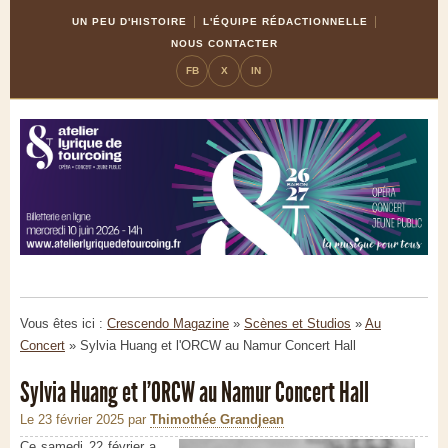
Skip
Aller
UN PEU D'HISTOIRE
L'ÉQUIPE RÉDACTIONNELLE
to
à
NOUS CONTACTER
Content
la
FB
X
IN
navigation
Vous êtes ici :
Crescendo Magazine
»
Scènes et Studios
»
Au
Concert
»
Sylvia Huang et l'ORCW au Namur Concert Hall
Sylvia Huang et l'ORCW au Namur Concert Hall
Le 23 février 2025
par
Thimothée Grandjean
Ce samedi 22 février a