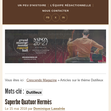
Skip
Aller
UN PEU D'HISTOIRE
L'ÉQUIPE RÉDACTIONNELLE
to
à
NOUS CONTACTER
Content
la
FB
X
IN
navigation
Vous êtes ici :
Crescendo Magazine
» Articles sur le thème
Dutilleux
Mots-clé :
Dutilleux
Superbe Quatuor Hermès
Le 15 mai 2018
par
Dominique Lawalrée