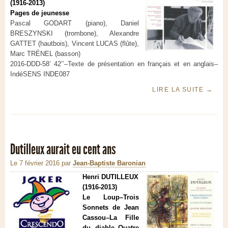
(1916-2013)
Pages de jeunesse
Pascal GODART (piano), Daniel
BRESZYNSKI (trombone), Alexandre
GATTET (hautbois), Vincent LUCAS (flûte),
Marc TRÉNEL (basson)
2016-DDD-58’ 42’’–Texte de présentation en français et en anglais–
IndéSENS INDE087
LIRE LA SUITE
→
Dutilleux aurait eu cent ans
Le 7 février 2016
par
Jean-Baptiste Baronian
Henri DUTILLEUX
(1916-2013)
Le Loup–Trois
Sonnets de Jean
Cassou–La Fille
du diable–Quatre