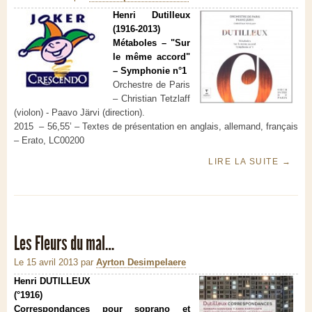
Henri Dutilleux
(1916-2013)
Métaboles – "Sur
le même accord"
– Symphonie n°1
Orchestre de Paris
– Christian Tetzlaff
(violon) - Paavo Järvi (direction).
2015 – 56,55’ – Textes de présentation en anglais, allemand, français
– Erato, LC00200
LIRE LA SUITE
→
Les Fleurs du mal…
Le 15 avril 2013
par
Ayrton Desimpelaere
Henri DUTILLEUX
(°1916)
Correspondances pour soprano et