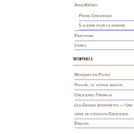
Audio&Vidéo
Phono.Crescendo
5 albums pour la semaine
Partitions
Livres
INTEMPORELS
Musiques en Pistes
Pauline, le voyage musical
Crescendo Tremplin
Les Grands Interprètes — Une
série de podcasts Crescendo
English