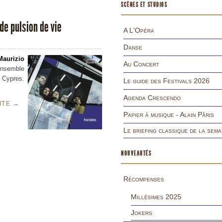
SCÈNES ET STUDIOS
de pulsion de vie
A L'Opéra
Danse
Maurizio
Au Concert
Ensemble
. Cypres.
Le guide des Festivals 2026
Agenda Crescendo
UITE
→
Papier à musique - Alain Pâris
Le briefing classique de la sema
NOUVEAUTÉS
Récompenses
Millésimes 2025
Jokers