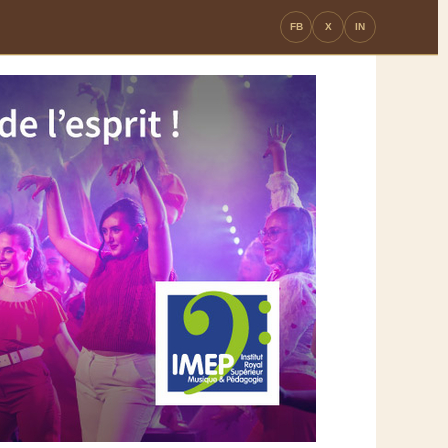
FB
X
IN