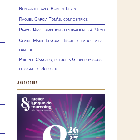
Rencontre avec Robert Levin
Raquel García Tomás, compositrice
Paavo Järvi : ambitions festivalières à Pärnu
Claire-Marie LeGuay : Bach, de la joie à la
lumière
Philippe Cassard, retour à Gerberoy sous
le signe de Schubert
ANNONCEURS