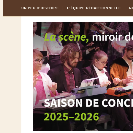
Skip
Aller
UN PEU D'HISTOIRE
L'ÉQUIPE RÉDACTIONNELLE
N
to
à
Content
la
navigation