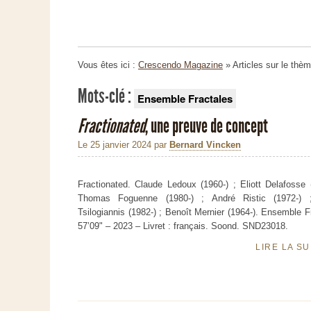
Vous êtes ici :
Crescendo Magazine
» Articles sur le thè
Mots-clé :
Ensemble Fractales
Fractionated
, une preuve de concept
Le 25 janvier 2024
par
Bernard Vincken
Fractionated. Claude Ledoux (1960-) ; Eliott Delafosse 
Thomas Foguenne (1980-) ; André Ristic (1972-) ;
Tsilogiannis (1982-) ; Benoît Mernier (1964-). Ensemble F
57’09" – 2023 – Livret : français. Soond. SND23018.
LIRE LA S