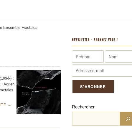
me
Ensemble Fractales
NEWSLETTER – ABONNEZ-VOUS !
(1994-) ;
 Adrien
ractales.
UITE
→
Rechercher