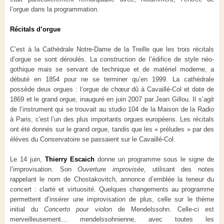
l’orgue dans la programmation.
Récitals d’orgue
C’est à la Cathédrale Notre-Dame de la Treille que les trois récitals
d’orgue se sont déroulés. La construction de l’édifice de style néo-
gothique mais se servant de technique et de matériel moderne, a
débuté en 1854 pour ne se terminer qu’en 1999. La cathédrale
possède deux orgues : l’orgue de chœur dû à Cavaillé-Col et date de
1869 et le grand orgue, inauguré en juin 2007 par Jean Gillou. Il s’agit
de l’instrument qui se trouvait au studio 104 de la Maison de la Radio
à Paris, c'est l’un des plus importants orgues européens. Les récitals
ont été donnés sur le grand orgue, tandis que les « préludes » par des
élèves du Conservatoire se passaient sur le Cavaillé-Col.
Le 14 juin,
Thierry Escaich
donne un programme sous le signe de
l’improvisation. Son
Ouverture improvisée
,
utilisant des notes
rappelant le nom de Chostakovitch, annonce d’emblée la teneur du
concert : clarté et virtuosité. Quelques changements au programme
permettent d’insérer une improvisation de plus, celle sur le thème
initial du
Concerto pour violon
de Mendelssohn. Celle-ci est
merveilleusement… mendelssohnienne, avec toutes les