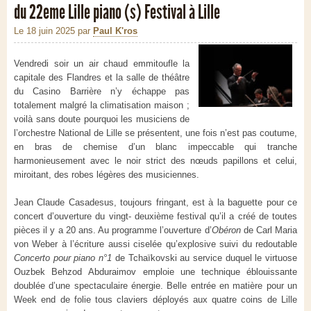
du 22eme Lille piano (s) Festival à Lille
Le 18 juin 2025
par
Paul K'ros
Vendredi soir un air chaud emmitoufle la
capitale des Flandres et la salle de théâtre
du Casino Barrière n’y échappe pas
totalement malgré la climatisation maison ;
voilà sans doute pourquoi les musiciens de
l’orchestre National de Lille se présentent, une fois n’est pas coutume,
en bras de chemise d’un blanc impeccable qui tranche
harmonieusement avec le noir strict des nœuds papillons et celui,
miroitant, des robes légères des musiciennes.
Jean Claude Casadesus, toujours fringant, est à la baguette pour ce
concert d’ouverture du vingt- deuxième festival qu’il a créé de toutes
pièces il y a 20 ans. Au programme l’ouverture d’
Obéron
de Carl Maria
von Weber à l’écriture aussi ciselée qu’explosive suivi du redoutable
Concerto pour piano n°1
de Tchaïkovski au service duquel le virtuose
Ouzbek Behzod Abduraimov emploie une technique éblouissante
doublée d’une spectaculaire énergie. Belle entrée en matière pour un
Week end de folie tous claviers déployés aux quatre coins de Lille