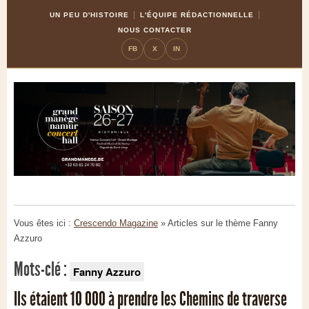
Skip
Aller
UN PEU D'HISTOIRE
L'ÉQUIPE RÉDACTIONNELLE
to
à
NOUS CONTACTER
Content
la
FB
X
IN
navigation
Vous êtes ici :
Crescendo Magazine
» Articles sur le thème
Fanny
Azzuro
Mots-clé :
Fanny Azzuro
Ils étaient 10 000 à prendre les Chemins de traverse