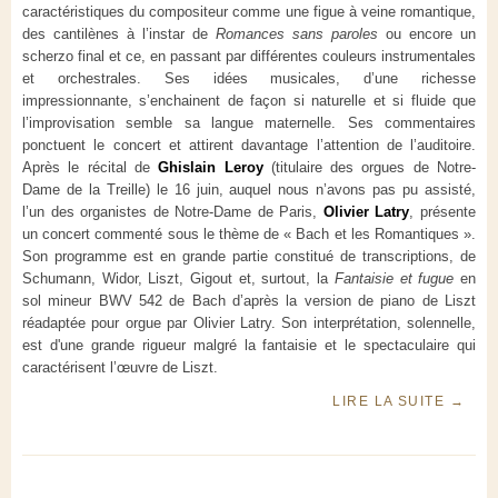
caractéristiques du compositeur comme une figue à veine romantique,
des cantilènes à l’instar de
Romances sans paroles
ou encore un
scherzo final et ce, en passant par différentes couleurs instrumentales
et orchestrales. Ses idées musicales, d’une richesse
impressionnante, s’enchainent de façon si naturelle et si fluide que
l’improvisation semble sa langue maternelle. Ses commentaires
ponctuent le concert et attirent davantage l’attention de l’auditoire.
Après le récital de
Ghislain Leroy
(titulaire des orgues de Notre-
Dame de la Treille) le 16 juin, auquel nous n’avons pas pu assisté,
l’un des organistes de Notre-Dame de Paris,
Olivier Latry
, présente
un concert commenté sous le thème de « Bach et les Romantiques ».
Son programme est en grande partie constitué de transcriptions, de
Schumann, Widor, Liszt, Gigout et, surtout, la
Fantaisie et fugue
en
sol mineur BWV 542 de Bach d’après la version de piano de Liszt
réadaptée pour orgue par Olivier Latry. Son interprétation, solennelle,
est d'une grande rigueur malgré la fantaisie et le spectaculaire qui
caractérisent l’œuvre de Liszt.
LIRE LA SUITE
→