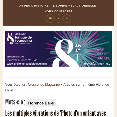
Skip
Aller
UN PEU D'HISTOIRE
L'ÉQUIPE RÉDACTIONNELLE
to
à
NOUS CONTACTER
Content
la
FB
X
IN
navigation
Vous êtes ici :
Crescendo Magazine
» Articles sur le thème
Florence
Darel
Mots-clé :
Florence Darel
Les multiples vibrations de "Photo d’un enfant avec