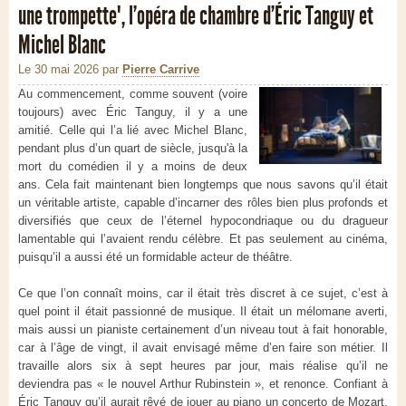
une trompette", l’opéra de chambre d’Éric Tanguy et
Michel Blanc
Le 30 mai 2026
par
Pierre Carrive
Au commencement, comme souvent (voire
toujours) avec Éric Tanguy, il y a une
amitié. Celle qui l’a lié avec Michel Blanc,
pendant plus d’un quart de siècle, jusqu'à la
mort du comédien il y a moins de deux
ans. Cela fait maintenant bien longtemps que nous savons qu’il était
un véritable artiste, capable d’incarner des rôles bien plus profonds et
diversifiés que ceux de l’éternel hypocondriaque ou du dragueur
lamentable qui l’avaient rendu célèbre. Et pas seulement au cinéma,
puisqu’il a aussi été un formidable acteur de théâtre.
Ce que l’on connaît moins, car il était très discret à ce sujet, c’est à
quel point il était passionné de musique. Il était un mélomane averti,
mais aussi un pianiste certainement d’un niveau tout à fait honorable,
car à l’âge de vingt, il avait envisagé même d’en faire son métier. Il
travaille alors six à sept heures par jour, mais réalise qu’il ne
deviendra pas « le nouvel Arthur Rubinstein », et renonce. Confiant à
Éric Tanguy qu’il aurait rêvé de jouer au piano un concerto de Mozart,