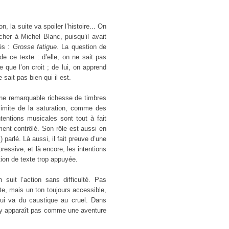
n, la suite va spoiler l’histoire... On
cher à Michel Blanc, puisqu’il avait
sés :
Grosse fatigue
. La question de
de ce texte : d’elle, on ne sait pas
e que l’on croit ; de lui, on apprend
sait pas bien qui il est.
’une remarquable richesse de timbres
limite de la saturation, comme des
tentions musicales sont tout à fait
ement contrôlé. Son rôle est aussi en
 parlé. Là aussi, il fait preuve d’une
ressive, et là encore, les intentions
tion de texte trop appuyée.
n suit l’action sans difficulté. Pas
iste, mais un ton toujours accessible,
qui va du caustique au cruel. Dans
 n’y apparaît pas comme une aventure