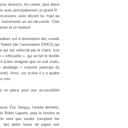
ces distincts. Au centre, plus élevé
e avec principalement un grand lit :
 percussions, avec devant lui, mais au
s instruments en arc-de-cercle. Côté
ises et un fauteuil.
podium est à destination des sourds
Tederri (de l’association EKKO) qui
ce qui est véhiculé par le chant, tout
n « silhouette », qui se fait le double
nt (sans imaginer que ce soit voulu,
oublage » corporel participe du
ret). Ainsi, sur scène il y a quatre
sa voix.
mis en place pour une accessibilité
avec Éric Tanguy, l’année dernière,
és Robin Laporte, pour la lumière et
 On sent que seules comptent les
, des petits bouts de papier noir