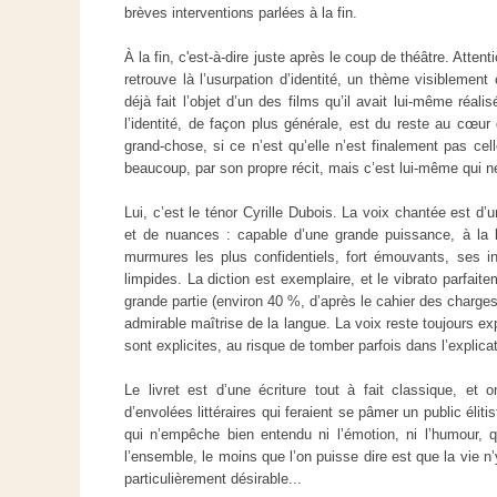
brèves interventions parlées à la fin.
À la fin, c'est-à-dire juste après le coup de théâtre. Attentio
retrouve là l’usurpation d’identité, un thème visiblement 
déjà fait l’objet d’un des films qu’il avait lui-même réali
l’identité, de façon plus générale, est du reste au cœur 
grand-chose, si ce n’est qu’elle n’est finalement pas cell
beaucoup, par son propre récit, mais c’est lui-même qui ne 
Lui, c’est le ténor Cyrille Dubois. La voix chantée est d
et de nuances : capable d’une grande puissance, à la 
murmures les plus confidentiels, fort émouvants, ses in
limpides. La diction est exemplaire, et le vibrato parfait
grande partie (environ 40 %, d’après le cahier des charges)
admirable maîtrise de la langue. La voix reste toujours exp
sont explicites, au risque de tomber parfois dans l’explica
Le livret est d’une écriture tout à fait classique, et o
d’envolées littéraires qui feraient se pâmer un public élit
qui n’empêche bien entendu ni l’émotion, ni l’humour, 
l’ensemble, le moins que l’on puisse dire est que la vie
particulièrement désirable...