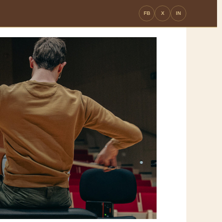
FB
X
IN