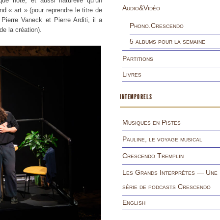
que note, et aussi naturelle qu’un
Audio&Vidéo
d « art » (pour reprendre le titre de
ierre Vaneck et Pierre Arditi, il a
Phono.Crescendo
e la création).
5 albums pour la semaine
Partitions
Livres
INTEMPORELS
Musiques en Pistes
Pauline, le voyage musical
Crescendo Tremplin
Les Grands Interprètes — Une
série de podcasts Crescendo
English