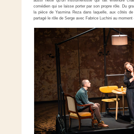
aussi nette qu’un instrumentiste qui fait entendre cha
comédien qui se laisse porter par son propre rôle. Du gran
la pièce de Yasmina Reza dans laquelle, aux côtés de P
partagé le rôle de Serge avec Fabrice Luchini au moment d