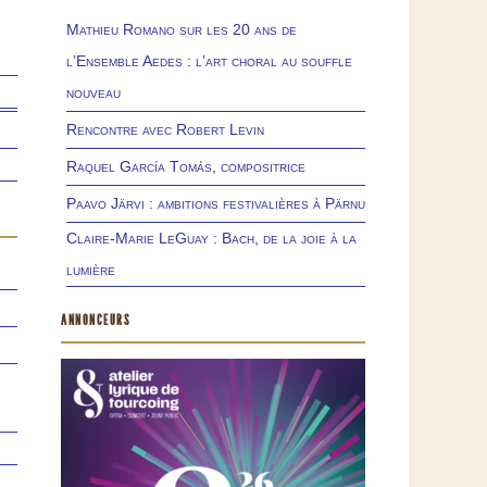
Mathieu Romano sur les 20 ans de
l’Ensemble Aedes : l’art choral au souffle
nouveau
Rencontre avec Robert Levin
Raquel García Tomás, compositrice
Paavo Järvi : ambitions festivalières à Pärnu
Claire-Marie LeGuay : Bach, de la joie à la
lumière
ANNONCEURS