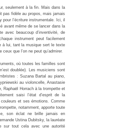
eur, seulement à la fin. Mais dans la
it pas fidèle au propos, mais jamais
our l’écriture instrumentale. Ici, il
parlé avant même de se lancer dans la
exte avec beaucoup d’inventivité, de
 chaque instrument peut facilement
 à lui, tant la musique sert le texte
De ceux que l’on ne peut qu’admirer.
ruments, où toutes les familles sont
n’est doublée). Les musiciens sont
ambristes : Suzana Bartal au piano,
Sypniewski au violoncelle, Anastasie
te, Raphaël Horrach à la trompette et
tement saisi l’état d’esprit de la
s couleurs et ses émotions. Comme
a trompette, notamment, apporte toute
le, son éclat ne brille jamais en
allemande Ustina Dubitsky, la lauréate
e sur tout cela avec une autorité