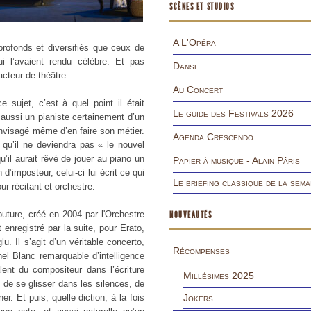
SCÈNES ET STUDIOS
A L'Opéra
 profonds et diversifiés que ceux de
i l’avaient rendu célèbre. Et pas
Danse
acteur de théâtre.
Au Concert
e sujet, c’est à quel point il était
Le guide des Festivals 2026
aussi un pianiste certainement d’un
t envisagé même d’en faire son métier.
Agenda Crescendo
e qu’il ne deviendra pas « le nouvel
’il aurait rêvé de jouer au piano un
Papier à musique - Alain Pâris
d’imposteur, celui-ci lui écrit ce qui
Le briefing classique de la sema
ur récitant et orchestre.
outure, créé en 2004 par l'Orchestre
NOUVEAUTÉS
enregistré par la suite, pour Erato,
lu. Il s’agit d’un véritable concerto,
Récompenses
el Blanc remarquable d’intelligence
lent du compositeur dans l’écriture
Millésimes 2025
rt de se glisser dans les silences, de
. Et puis, quelle diction, à la fois
Jokers