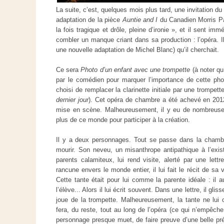
La suite, c’est, quelques mois plus tard, une invitation d
adaptation de la pièce
Auntie and I
du Canadien Morris P
la fois tragique et drôle, pleine d’ironie », et il sent im
combler un manque criant dans sa production : l’opéra. Il
une nouvelle adaptation de Michel Blanc) qu’il cherchait.
Ce sera
Photo d’un enfant avec une trompette
(à noter qu
par le comédien pour marquer l’importance de cette phot
choisi de remplacer la clarinette initiale par une trompet
dernier jour
). Cet opéra de chambre a été achevé en 2012
mise en scène. Malheureusement, il y eu de nombreuses 
plus de ce monde pour participer à la création.
Il y a deux personnages. Tout se passe dans la chambre
mourir. Son neveu, un misanthrope antipathique à l’exi
parents calamiteux, lui rend visite, alerté par une lettr
rancune envers le monde entier, il lui fait le récit de sa 
Cette tante était pour lui comme la parente idéale : il au
l’élève... Alors il lui écrit souvent. Dans une lettre, il gli
joue de la trompette. Malheureusement, la tante ne lui
fera, du reste, tout au long de l’opéra (ce qui n’empêch
personnage presque muet, de faire preuve d’une belle pr