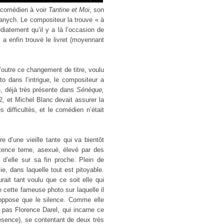
u comédien à voir
Tantine et Moi
, son
anych. Le compositeur la trouve « à
médiatement qu’il y a là l’occasion de
 a enfin trouvé le livret (moyennant
’outre ce changement de titre, voulu
o dans l’intrigue, le compositeur a
te, déjà très présente dans
Sénèque,
, et Michel Blanc devait assurer la
difficultés, et le comédien n’était
 d’une vieille tante qui va bientôt
stence terne, asexué, élevé par des
e d’elle sur sa fin proche. Plein de
vie, dans laquelle tout est pitoyable.
rait tant voulu que ce soit elle qui
sse cette fameuse photo sur laquelle il
 oppose que le silence. Comme elle
e pas Florence Darel, qui incarne ce
ésence), se contentant de deux très