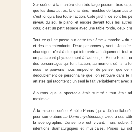
Sur scène, à la manière d’un très large podium, trois espa
que les deux autres, la chambre, meublée de façon austèr
c’est ici qu’à lieu toute l’action. Côté jardin, ce sont les
niveau du sol, le piano, et encore devant tous les autre
cour, c’est un petit espace avec une table ronde, deux cha
Tout ce qui se passe sur cette troisième « marche » du 
et des malentendants. Deux personnes y sont : Jennifer 
chansigne, c'est-à-dire qui interprète artistiquement tout 
en participant physiquement à l’action ; et Pierre Elliott, e
des personnages qui font l’action, au moment où ils la fo
nous ne pouvons nous empêcher de penser que ce « d
dédoublement de personnalité que l’on retrouve dans le liv
artistes qui racontent ; un seul le fait véritablement avec 
Ajoutons que le spectacle était surtitré : tout était 
maximale.
À la mise en scène, Amélie Parias (qui a déjà collaboré 
pour son oratorio
La Dame mystérieuse
), avec à ses côt
la scénographie. L’ensemble est vivant, mais sobre.
intentions dramaturgiques et musicales. Posés au sol