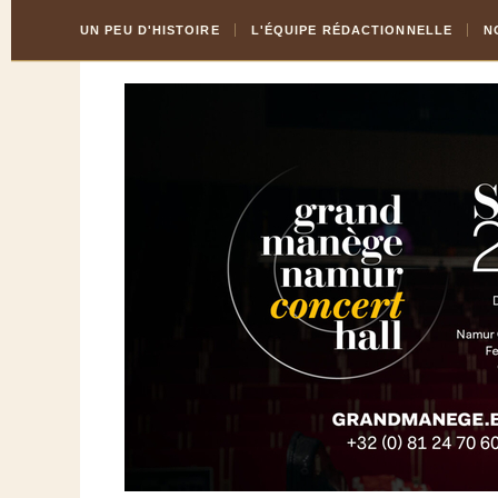
Skip
Aller
UN PEU D'HISTOIRE
L'ÉQUIPE RÉDACTIONNELLE
N
to
à
Content
la
navigation