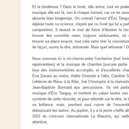
Et la tendresse ? Dans le livret, elle arrive, tout en pud
musique elle est là, non à chaque instant, car ce ne sera
absente bien longtemps. On connaît l’amour d’Éric Tanguy p
déploie toute sa science, inspiré par ce livret qui lui a 
composition. Il réussit le tour de force d’illustrer le t
trouver des sonorités rares, toujours séduisantes, où
trouver sa place exacte, tout cela sans tirer la couverture
de façon, osons le dire, artisanale. Mais quel artisanat ! 
Nous sommes ici à mi-chemin entre l’orchestre (huit inst
représentées) et la musique de chambre (aucune partie 
tous des instrumentistes accomplis, et d’excellents ch
Eva Zavaro au violon, Adèle Ginestet à l’alto, Caroline 
Lefebvre de Rieux à la flûte, Joë Christophe à la clarinet
Jean-Baptiste Bonnard aux percussions. Ils ont parfai
musique d’Éric Tanguy, et mettent en valeur toutes se
symbole de cette réussite, et pour rebondir sur le titre, l
sa brillance, mais, pourtant seul cuivre de l’ensemb
éblouissant les autres. Au pupitre, il y a la jeune cheffe 
2022 du concours internationale La Maestra, qui veill
attentive.