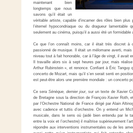
maintenant bien
longtemps que nous
savons qu’il était un
véritable artiste, capable d’incarner des rôles bien plus
l’éternel hypocondriaque ou du dragueur lamentable qu
seulement au cinéma, puisqu’il a aussi été un formidable 
Ce que l’on connaît moins, car il était très discret à c
passionné de musique. Il était un mélomane averti, mais 
niveau tout à fait honorable, car à l’âge de vingt, il avai
Il travaille alors six à sept heures par jour, mais réalis
Arthur Rubinstein », et renonce. Confiant à Éric Tanguy qu
concerto de Mozart, mais qu’il s’en serait senti en position 
est peut-être alors une première mondiale : un concerto po
Ce sera
Sénèque, dernier jour
, sur un texte de Xavier C
de Bretagne sous la direction de François-Xavier Roth, et 
par l’Orchestre National de France dirigé par Alain Altinog
avec cadence et tuttis d’orchestre. On y entend un Mich
musicale, dans le sens où (aidé bien entendu par le ta
entre la voix et l’orchestre) il maîtrise supérieurement l’a
répondre aux interventions instrumentales ou de les amener