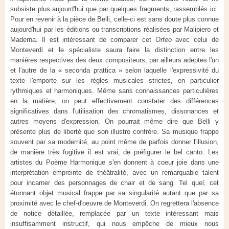
subsiste plus aujourd'hui que par quelques fragments, rassemblés ici.
Pour en revenir à la pièce de Belli, celle-ci est sans doute plus connue
aujourd'hui par les éditions ou transcriptions réalisées par Malipiero et
Maderna. Il est intéressant de comparer cet
Orfeo
avec celui de
Monteverdi et le spécialiste saura faire la distinction entre les
manières respectives des deux compositeurs, par ailleurs adeptes l'un
et l'autre de la « seconda prattica » selon laquelle l'expressivité du
texte l'emporte sur les règles musicales strictes, en particulier
rythmiques et harmoniques. Même sans connaissances particulières
en la matière, on peut effectivement constater des différences
significatives dans l'utilisation des chromatismes, dissonances et
autres moyens d'expression. On pourrait même dire que Belli y
présente plus de liberté que son illustre confrère. Sa musique frappe
souvent par sa modernité, au point même de parfois donner l'illusion,
de manière très fugitive il est vrai, de préfigurer le bel canto. Les
artistes du Poème Harmonique s'en donnent à coeur joie dans une
interprétation empreinte de théâtralité, avec un remarquable talent
pour incarner des personnages de chair et de sang. Tel quel, cet
étonnant objet musical frappe par sa singularité autant que par sa
proximité avec le chef-d'oeuvre de Monteverdi. On regrettera l'absence
de notice détaillée, remplacée par un texte intéressant mais
insuffisamment instructif, qui nous empêche de mieux nous