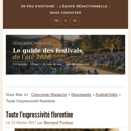
Skip
Aller
UN PEU D'HISTOIRE
L'ÉQUIPE RÉDACTIONNELLE
to
à
NOUS CONTACTER
Content
la
FB
X
IN
navigation
Vous êtes ici :
Crescendo Magazine
»
Nouveautés
»
Audio&Vidéo
»
Toute l'expressivité florentine
Toute l'expressivité florentine
Le 13 février 2017
par
Bernard Postiau