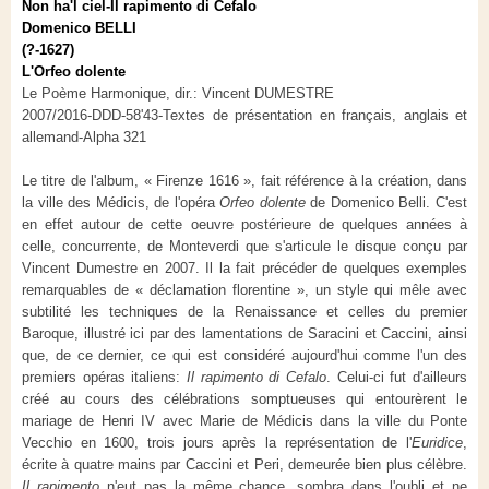
Non ha'l ciel-Il rapimento di Cefalo
Domenico BELLI
(?-1627)
L'Orfeo dolente
Le Poème Harmonique, dir.: Vincent DUMESTRE
2007/2016-DDD-58'43-Textes de présentation en français, anglais et
allemand-Alpha 321
Le titre de l'album, « Firenze 1616 », fait référence à la création, dans
la ville des Médicis, de l'opéra
Orfeo dolente
de Domenico Belli. C'est
en effet autour de cette oeuvre postérieure de quelques années à
celle, concurrente, de Monteverdi que s'articule le disque conçu par
Vincent Dumestre en 2007. Il la fait précéder de quelques exemples
remarquables de « déclamation florentine », un style qui mêle avec
subtilité les techniques de la Renaissance et celles du premier
Baroque, illustré ici par des lamentations de Saracini et Caccini, ainsi
que, de ce dernier, ce qui est considéré aujourd'hui comme l'un des
premiers opéras italiens:
Il rapimento di Cefalo
. Celui-ci fut d'ailleurs
créé au cours des célébrations somptueuses qui entourèrent le
mariage de Henri IV avec Marie de Médicis dans la ville du Ponte
Vecchio en 1600, trois jours après la représentation de l'
Euridice
,
écrite à quatre mains par Caccini et Peri, demeurée bien plus célèbre.
Il rapimento
n'eut pas la même chance, sombra dans l'oubli et ne