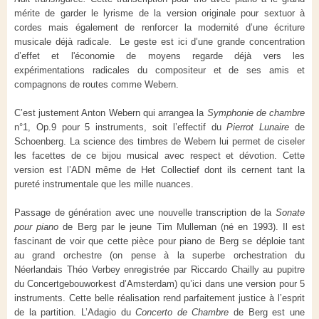
mérite de garder le lyrisme de la version originale pour sextuor à
cordes mais également de renforcer la modernité d’une écriture
musicale déjà radicale. Le geste est ici d’une grande concentration
d’effet et l'économie de moyens regarde déjà vers les
expérimentations radicales du compositeur et de ses amis et
compagnons de routes comme Webern.
C’est justement Anton Webern qui arrangea la
Symphonie de chambre
n°1, Op.9 pour 5 instruments, soit l’effectif du
Pierrot Lunaire
de
Schoenberg. La science des timbres de Webern lui permet de ciseler
les facettes de ce bijou musical avec respect et dévotion. Cette
version est l’ADN même de Het Collectief dont ils cernent tant la
pureté instrumentale que les mille nuances.
Passage de génération avec une nouvelle transcription de la
Sonate
pour piano
de Berg par le jeune Tim Mulleman (né en 1993). Il est
fascinant de voir que cette pièce pour piano de Berg se déploie tant
au grand orchestre (on pense à la superbe orchestration du
Néerlandais Théo Verbey enregistrée par Riccardo Chailly au pupitre
du Concertgebouworkest d’Amsterdam) qu’ici dans une version pour 5
instruments. Cette belle réalisation rend parfaitement justice à l’esprit
de la partition. L’Adagio du
Concerto de Chambre
de Berg est une