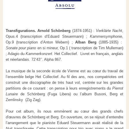
Transfigurations. Arnold Schönberg
(1874-1951) :
Verklärte Nacht
,
Opus.4 (transcription d’Eduard Steuermann) ;
Kammersymphonie,
Op.9 (transcription d’Anton Webern) ;
Alban Berg
(1885-1935) :
Sonate pour piano
en si mineur, Op.1 ( transcription de Tim Mulleman)
; Adagio du
Kammerkonzert.
Het Collectief.
Livret en français, anglais
et néerlandais. 72’43’’. Alpha 867.
La musique de la seconde école de Vienne est au cœur du travail de
l’ensemble belge Het Collectief. Au fil des ans, nos compatriotes ont
construit une discographie de très haut vol, centrée sur les grandes
partitions de ce courant : on pense à leurs enregistrements du
Pierrot
Lunaire
de Schönberg (Fuga Libera) ou l’album Busoni, Berg et
Zemlinsky (Zig Zag).
Pour cet album, ils nous emmènent au cœur des grands chefs
d'œuvres de Schönberg et Berg. En ouverture, on se réjouit d’entendre
l’arrangement que le pianiste Eduard Steuermann avait réalisé de la
Nuit transfigurée.
Cette transcription pour trio avec piano a le grand