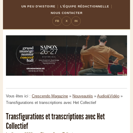
Skip
Aller
UN PEU D'HISTOIRE
L'ÉQUIPE RÉDACTIONNELLE
to
à
NOUS CONTACTER
Content
la
FB
X
IN
navigation
Vous êtes ici :
Crescendo Magazine
»
Nouveautés
»
Audio&Vidéo
»
Transfigurations et transcriptions avec Het Collectief
Transfigurations et transcriptions avec Het
Collectief