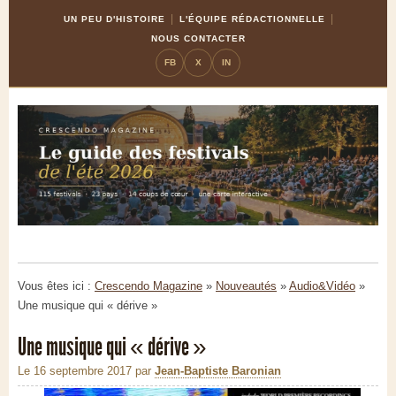
Skip
Aller
UN PEU D'HISTOIRE
L'ÉQUIPE RÉDACTIONNELLE
to
à
NOUS CONTACTER
Content
la
FB
X
IN
navigation
Vous êtes ici :
Crescendo Magazine
»
Nouveautés
»
Audio&Vidéo
»
Une musique qui « dérive »
Une musique qui « dérive »
Le 16 septembre 2017
par
Jean-Baptiste Baronian