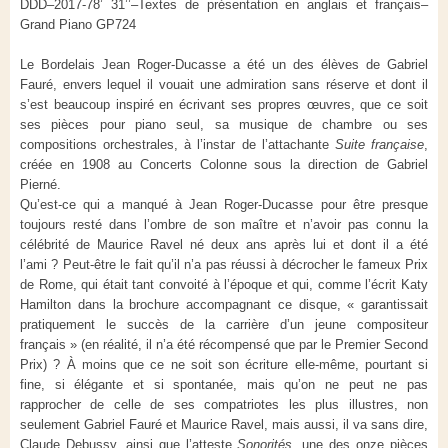
DDD–2017-78’ 31’’–Textes de présentation en anglais et français–
Grand Piano GP724
Le Bordelais Jean Roger-Ducasse a été un des élèves de Gabriel
Fauré, envers lequel il vouait une admiration sans réserve et dont il
s’est beaucoup inspiré en écrivant ses propres œuvres, que ce soit
ses pièces pour piano seul, sa musique de chambre ou ses
compositions orchestrales, à l’instar de l’attachante
Suite française
,
créée en 1908 au Concerts Colonne sous la direction de Gabriel
Pierné.
Qu’est-ce qui a manqué à Jean Roger-Ducasse pour être presque
toujours resté dans l’ombre de son maître et n’avoir pas connu la
célébrité de Maurice Ravel né deux ans après lui et dont il a été
l’ami ? Peut-être le fait qu’il n’a pas réussi à décrocher le fameux Prix
de Rome, qui était tant convoité à l’époque et qui, comme l’écrit Katy
Hamilton dans la brochure accompagnant ce disque, « garantissait
pratiquement le succès de la carrière d’un jeune compositeur
français » (en réalité, il n’a été récompensé que par le Premier Second
Prix) ? À moins que ce ne soit son écriture elle-même, pourtant si
fine, si élégante et si spontanée, mais qu’on ne peut ne pas
rapprocher de celle de ses compatriotes les plus illustres, non
seulement Gabriel Fauré et Maurice Ravel, mais aussi, il va sans dire,
Claude Debussy, ainsi que l’atteste
Sonorités
, une des onze pièces