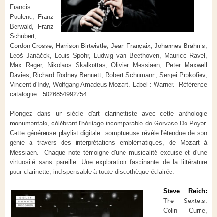
Francis
Poulenc, Franz
Berwald, Franz
Schubert,
Gordon Crosse, Harrison Birtwistle, Jean Françaix, Johannes Brahms,
Leoš Janáček, Louis Spohr, Ludwig van Beethoven, Maurice Ravel,
Max Reger, Nikolaos Skalkottas, Olivier Messiaen, Peter Maxwell
Davies, Richard Rodney Bennett, Robert Schumann, Sergei Prokofiev,
Vincent d'Indy, Wolfgang Amadeus Mozart. Label : Warner. Référence
catalogue : 5026854992754
Plongez dans un siècle d'art clarinettiste avec cette anthologie
monumentale, célébrant l'héritage incomparable de Gervase De Peyer.
Cette généreuse playlist digitale somptueuse révèle l'étendue de son
génie à travers des interprétations emblématiques, de Mozart à
Messiaen. Chaque note témoigne d'une musicalité exquise et d'une
virtuosité sans pareille. Une exploration fascinante de la littérature
pour clarinette, indispensable à toute discothèque éclairée.
Steve Reich:
The Sextets.
Colin Currie,