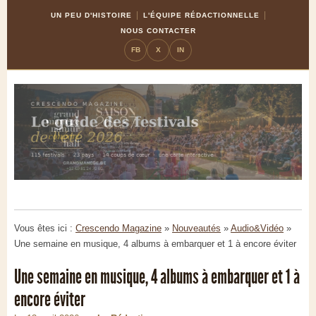
Skip
Aller
UN PEU D'HISTOIRE
L'ÉQUIPE RÉDACTIONNELLE
to
à
NOUS CONTACTER
Content
la
FB
X
IN
navigation
Vous êtes ici :
Crescendo Magazine
»
Nouveautés
»
Audio&Vidéo
»
Une semaine en musique, 4 albums à embarquer et 1 à encore éviter
Une semaine en musique, 4 albums à embarquer et 1 à
encore éviter