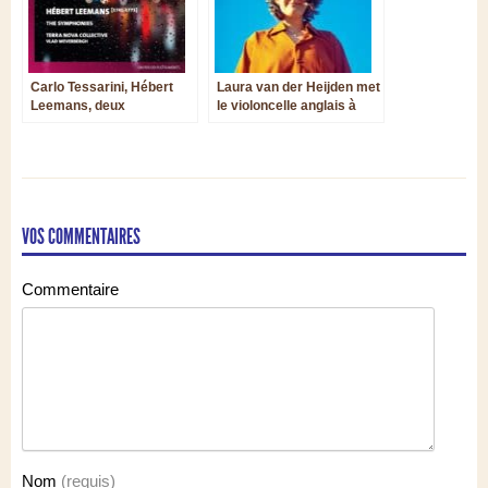
Carlo Tessarini, Hébert
Laura van der Heijden met
Leemans, deux
le violoncelle anglais à
compositeurs à la
l’honneur
charnière du dernier
Baroque et du style
galant
VOS COMMENTAIRES
Commentaire
Nom
(requis)