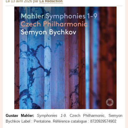
Le 13 avril 2026
par
La Rédaction
Gustav Mahler:
Symphonies 1-9
. Czech Philharmonic, Semyon
Bychkov Label : Pentatone. Référence catalogue : 8720929574902