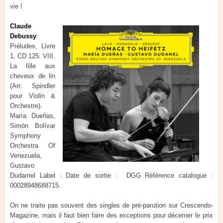
vie !
Claude
Debussy
:
Préludes, Livre
1, CD 125: VIII.
La fille aux
cheveux de lin
(Arr. Spindler
pour Violin &
Orchestre).
María Dueñas,
Simón Bolívar
Symphony
Orchestra Of
Venezuela,
Gustavo
Dudamel Label : Date de sortie : DGG Référence catalogue :
00028948688715.
On ne traite pas souvent des singles de pré-parution sur Crescendo-
Magazine, mais il faut bien faire des exceptions pour décerner le prix