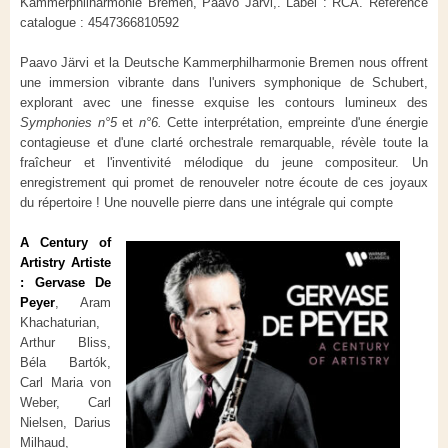
Kammerphilharmonie Bremen, Paavo Järvi,. Label : RCA. Référence
catalogue : 4547366810592
Paavo Järvi et la Deutsche Kammerphilharmonie Bremen nous offrent
une immersion vibrante dans l'univers symphonique de Schubert,
explorant avec une finesse exquise les contours lumineux des
Symphonies n°5
et
n°6.
Cette interprétation, empreinte d'une énergie
contagieuse et d'une clarté orchestrale remarquable, révèle toute la
fraîcheur et l'inventivité mélodique du jeune compositeur. Un
enregistrement qui promet de renouveler notre écoute de ces joyaux
du répertoire ! Une nouvelle pierre dans une intégrale qui compte
A Century of
Artistry Artiste
: Gervase De
Peyer
, Aram
Khachaturian,
Arthur Bliss,
Béla Bartók,
Carl Maria von
Weber, Carl
Nielsen, Darius
Milhaud,