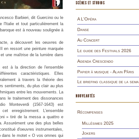
SCÈNES ET STUDIOS
ancesco Barbieri, dit Guercino ou le
A L'Opéra
'Italie et tout particulièrement la
Danse
e baroque est à nouveau soulignée à
Au Concert
dacte, a découvert les oeuvres de
Il en ressort une peinture marquée
Le guide des Festivals 2026
s et une maîtrise de la lumière dans
Agenda Crescendo
 est à la direction de l'ensemble
Papier à musique - Alain Pâris
érentes caractéristiques. Elles
ralement à travers la théorie des
Le briefing classique de la sema
rs sentiments, du plus clair au plus
ythmiques entre les mouvements. La
NOUVEAUTÉS
dans le traitement des dissonances
dio Monteverdi (1567-1643) est
 cet enregistrement. L'ensemble
Récompenses
oni » tiré de la messa a quattro e
a. Assurément une des plus belles
Millésimes 2025
constitué d'oeuvres instrumentales,
Jokers
lo dans le motet « O vos omnes qui