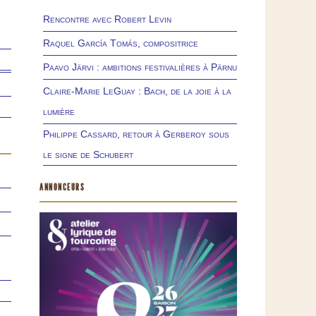
Rencontre avec Robert Levin
Raquel García Tomás, compositrice
Paavo Järvi : ambitions festivalières à Pärnu
Claire-Marie LeGuay : Bach, de la joie à la
lumière
Philippe Cassard, retour à Gerberoy sous
le signe de Schubert
ANNONCEURS