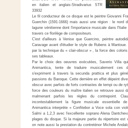
en italien et anglais-Stradivarius STR
33932
Le fil conducteur de ce disque est le peintre Giovanni Fr
Guerchin (1591-1666) mais aussi une région : le nord de l
lagune vénitienne dont l'importance musicale dans l'Itali
travers ce florilège de compositeurs.
C'est d'ailleurs à Venise que Guercino, peintre autodi
Caravage avant d'étudier le style de Rubens à Mantoue. 
par la technique du « clair-obscur » , la force des colori
ses tableaux.
Par le choix des oeuvres exécutées, Saverio Villa qui
Animantica, tente de traduire musicalement ces diff
s'expriment à travers la secunda prattica et plus géné
passions du Baroque. Cette dernière en effet dépeint dive
obscur avec parfois de forts contrastes de tempi ou de r
force des couleurs du maître italien se retrouve aussi 
malmenant parfois les règles du contrepoint. Clau
incontestablement la figure musicale essentielle de
Animantica interprète « Confitebor a Voce sola con viol
Salmi a 1,2,3 avec l'excellente soprano Alena Dantchev
plages du disque. Si la majeure partie du répertoire est 
on note aussi la prestation du contreténor Michele Anda