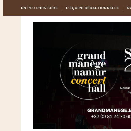
Skip
Aller
UN PEU D'HISTOIRE
L'ÉQUIPE RÉDACTIONNELLE
N
to
à
Content
la
navigation