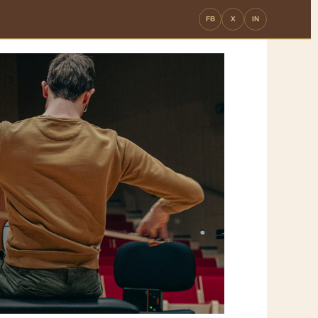
FB
X
IN