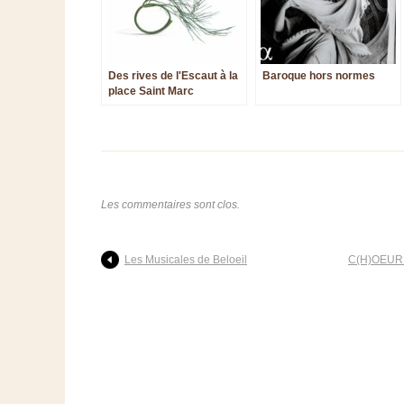
Des rives de l'Escaut à la
Baroque hors normes
place Saint Marc
Les commentaires sont clos.
Les Musicales de Beloeil
C(H)OEURS 