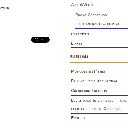
Audio&Vidéo
rtoire.
Phono.Crescendo
5 albums pour la semaine
Partitions
Livres
INTEMPORELS
Musiques en Pistes
Pauline, le voyage musical
Crescendo Tremplin
Les Grands Interprètes — Une
série de podcasts Crescendo
English