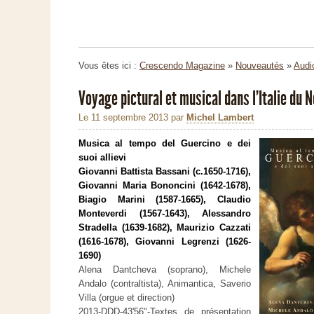
Vous êtes ici :
Crescendo Magazine
»
Nouveautés
»
Audi
Voyage pictural et musical dans l'Italie du 
Le 11 septembre 2013
par
Michel Lambert
Musica al tempo del Guercino e dei
suoi allievi
Giovanni Battista Bassani (c.1650-1716),
Giovanni Maria Bononcini (1642-1678),
Biagio Marini (1587-1665), Claudio
Monteverdi (1567-1643), Alessandro
Stradella (1639-1682), Maurizio Cazzati
(1616-1678), Giovanni Legrenzi (1626-
1690)
Alena Dantcheva (soprano), Michele
Andalo (contraltista), Animantica, Saverio
Villa (orgue et direction)
2013-DDD-43'56"-Textes de présentation