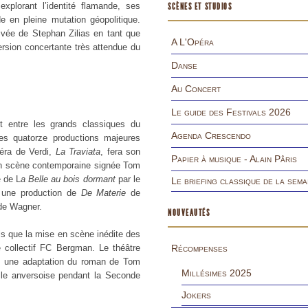
xplorant l’identité flamande, ses
SCÈNES ET STUDIOS
 en pleine mutation géopolitique.
ivée de Stephan Zilias en tant que
A L'Opéra
rsion concertante très attendue du
Danse
Au Concert
Le guide des Festivals 2026
t entre les grands classiques du
Agenda Crescendo
les quatorze productions majeures
éra de Verdi,
La Traviata
, fera son
Papier à musique - Alain Pâris
en scène contemporaine signée Tom
e de L
a Belle au bois dormant
par le
Le briefing classique de la sema
 une production de
De Materie
de
de Wagner.
NOUVEAUTÉS
els que la mise en scène inédite des
e collectif FC Bergman. Le théâtre
Récompenses
, une adaptation du roman de Tom
Millésimes 2025
elle anversoise pendant la Seconde
Jokers