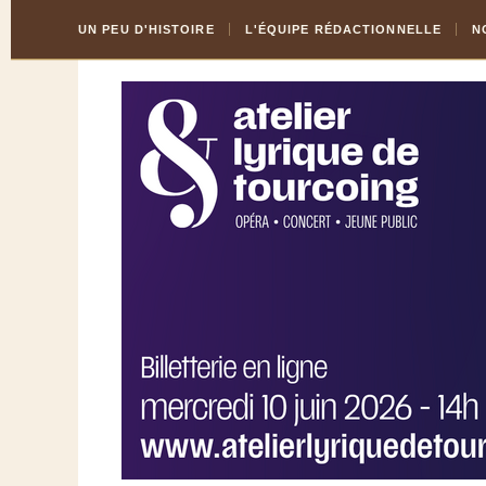
Skip
Aller
UN PEU D'HISTOIRE
L'ÉQUIPE RÉDACTIONNELLE
N
to
à
Content
la
navigation