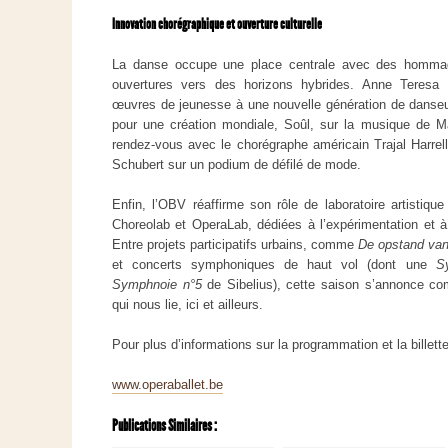
Innovation chorégraphique et ouverture culturelle
La danse occupe une place centrale avec des homma
ouvertures vers des horizons hybrides. Anne Teresa
œuvres de jeunesse à une nouvelle génération de danseurs
pour une création mondiale, Soûl, sur la musique de M
rendez-vous avec le chorégraphe américain Trajal Harrell
Schubert sur un podium de défilé de mode.
Enfin, l’OBV réaffirme son rôle de laboratoire artistiq
Choreolab et OperaLab, dédiées à l’expérimentation et 
Entre projets participatifs urbains, comme
De opstand van
et concerts symphoniques de haut vol (dont une
S
Symphnoie n°5
de Sibelius), cette saison s’annonce c
qui nous lie, ici et ailleurs.
Pour plus d’informations sur la programmation et la billette
www.operaballet.be
Publications Similaires :