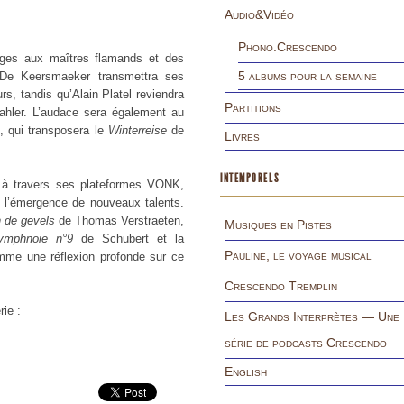
Audio&Vidéo
Phono.Crescendo
ges aux maîtres flamands et des
5 albums pour la semaine
 De Keersmaeker transmettra ses
, tandis qu’Alain Platel reviendra
Partitions
ahler. L’audace sera également au
, qui transposera le
Winterreise
de
Livres
INTEMPORELS
ue à travers ses plateformes VONK,
à l’émergence de nouveaux talents.
 de gevels
de Thomas Verstraeten,
Musiques en Pistes
ymphnoie n°9
de Schubert et la
Pauline, le voyage musical
omme une réflexion profonde sur ce
Crescendo Tremplin
rie :
Les Grands Interprètes — Une
série de podcasts Crescendo
English