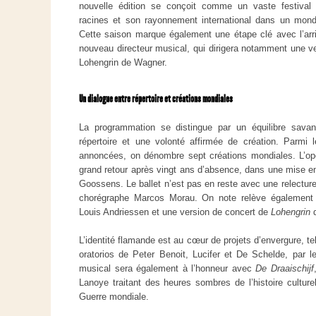
nouvelle édition se conçoit comme un vaste festival e
racines et son rayonnement international dans un monde
Cette saison marque également une étape clé avec l’arr
nouveau directeur musical, qui dirigera notamment une ve
Lohengrin de Wagner.
Un dialogue entre répertoire et créations mondiales
La programmation se distingue par un équilibre savan
répertoire et une volonté affirmée de création. Parmi 
annoncées, on dénombre sept créations mondiales. L’op
grand retour après vingt ans d’absence, dans une mise 
Goossens. Le ballet n’est pas en reste avec une relectur
chorégraphe Marcos Morau. On note relève également
Louis Andriessen et une version de concert de
Lohengrin
L’identité flamande est au cœur de projets d’envergure, t
oratorios de Peter Benoit, Lucifer et De Schelde, par l
musical sera également à l’honneur avec
De Draaischijf
Lanoye traitant des heures sombres de l’histoire cultur
Guerre mondiale.