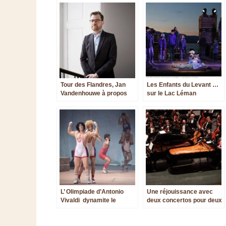
Tour des Flandres, Jan
Les Enfants du Levant …
Vandenhouwe à propos
sur le Lac Léman
d’Opera Ballet
Vlaanderen
L’ Olimpiade d’Antonio
Une réjouissance avec
Vivaldi dynamite le
deux concertos pour deux
Théâtre des Champs-
pianos
Élysées