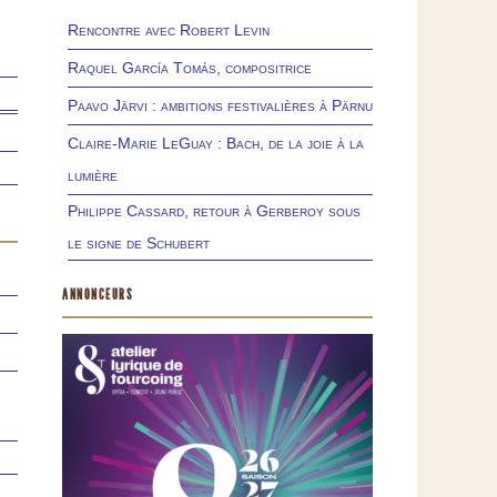
Rencontre avec Robert Levin
Raquel García Tomás, compositrice
Paavo Järvi : ambitions festivalières à Pärnu
Claire-Marie LeGuay : Bach, de la joie à la
lumière
Philippe Cassard, retour à Gerberoy sous
le signe de Schubert
ANNONCEURS