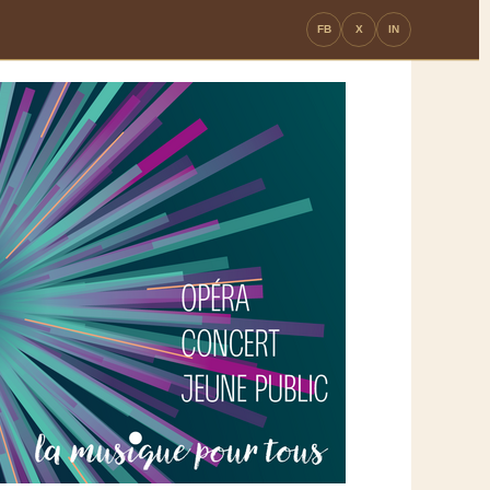
FB
X
IN