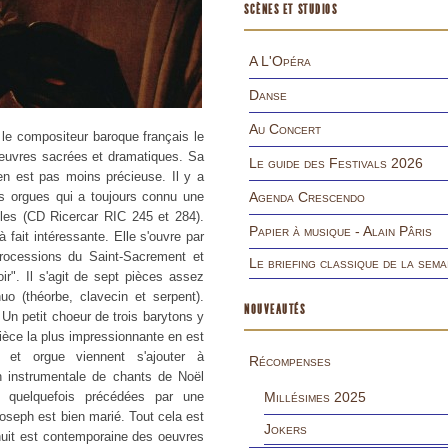
SCÈNES ET STUDIOS
A L'Opéra
Danse
Au Concert
e, le compositeur baroque français le
oeuvres sacrées et dramatiques. Sa
Le guide des Festivals 2026
n est pas moins précieuse. Il y a
es orgues qui a toujours connu une
Agenda Crescendo
ioles (CD Ricercar RIC 245 et 284).
Papier à musique - Alain Pâris
 fait intéressante. Elle s'ouvre par
processions du Saint-Sacrement et
Le briefing classique de la sema
r". Il s'agit de sept pièces assez
uo (théorbe, clavecin et serpent).
NOUVEAUTÉS
. Un petit choeur de trois barytons y
èce la plus impressionnante en est
 et orgue viennent s'ajouter à
Récompenses
on instrumentale de chants de Noël
, quelquefois précédées par une
Millésimes 2025
 Joseph est bien marié. Tout cela est
Jokers
it est contemporaine des oeuvres