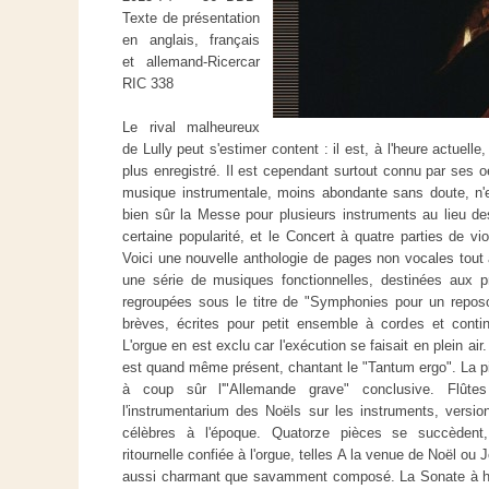
Texte de présentation
en anglais, français
et allemand-Ricercar
RIC 338
Le rival malheureux
de Lully peut s'estimer content : il est, à l'heure actuell
plus enregistré. Il est cependant surtout connu par ses 
musique instrumentale, moins abondante sans doute, n'e
bien sûr la Messe pour plusieurs instruments au lieu d
certaine popularité, et le Concert à quatre parties de v
Voici une nouvelle anthologie de pages non vocales tout à
une série de musiques fonctionnelles, destinées aux 
regroupées sous le titre de "Symphonies pour un reposoi
brèves, écrites pour petit ensemble à cordes et contin
L'orgue en est exclu car l'exécution se faisait en plein air
est quand même présent, chantant le "Tantum ergo". La pi
à coup sûr l'"Allemande grave" conclusive. Flûtes
l'instrumentarium des Noëls sur les instruments, versi
célèbres à l'époque. Quatorze pièces se succèdent
ritournelle confiée à l'orgue, telles A la venue de Noël ou
aussi charmant que savamment composé. La Sonate à hu