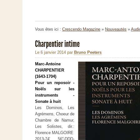
Vous êtes ici :
Crescendo Magazine
»
Nouveautés
»
Audi
Charpentier intime
Le 6 janvier 2014
par
Bruno Peeters
Marc-Antoine
CHARPENTIER
(1643-1704)
Pour un reposoir -
Noëls sur les
instruments -
Sonate à huit
Les Dominos, Les
Agrémens, Choeur de
Chambre de Namur,
Les Solistes, dir.:
Florence MALGOIRE
2013-74' 56''-DDD-