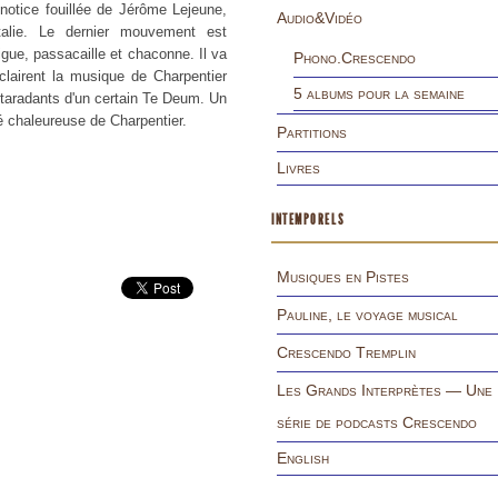
 notice fouillée de Jérôme Lejeune,
Audio&Vidéo
Italie. Le dernier mouvement est
igue, passacaille et chaconne. Il va
Phono.Crescendo
clairent la musique de Charpentier
5 albums pour la semaine
étaradants d'un certain Te Deum. Un
é chaleureuse de Charpentier.
Partitions
Livres
INTEMPORELS
Musiques en Pistes
Pauline, le voyage musical
Crescendo Tremplin
Les Grands Interprètes — Une
série de podcasts Crescendo
English