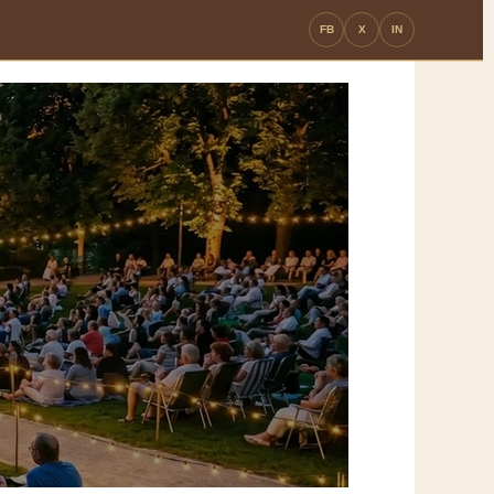
FB
X
IN