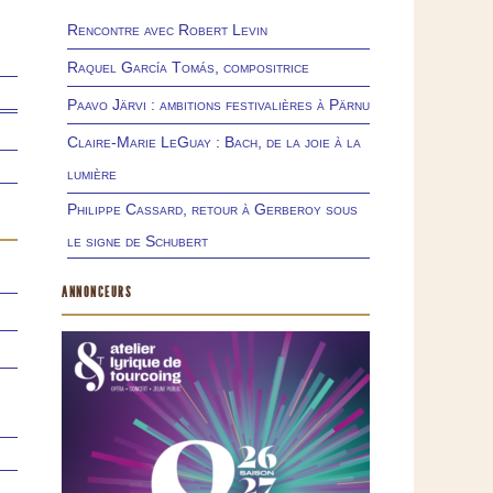
Rencontre avec Robert Levin
Raquel García Tomás, compositrice
Paavo Järvi : ambitions festivalières à Pärnu
Claire-Marie LeGuay : Bach, de la joie à la
lumière
Philippe Cassard, retour à Gerberoy sous
le signe de Schubert
ANNONCEURS