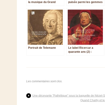
la musique du Grand
puisée parmi les gemmes
Siècle
des catalogues Alpha et
Zig Zag Territoires
Portrait de Telemann
Le label Ricercar a
quarante ans (2) :
enregistrements d’après
l’an 2000
Les commentaires sont clos.
Une décevante "Pathétique" sous la baguette de Nézet-
Quand Chailly et l