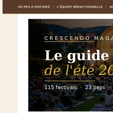
Skip
Aller
UN PEU D'HISTOIRE
L'ÉQUIPE RÉDACTIONNELLE
N
to
à
Content
la
navigation