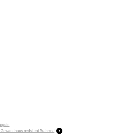
Séguin
e Gewandhaus revisitent Brahms !