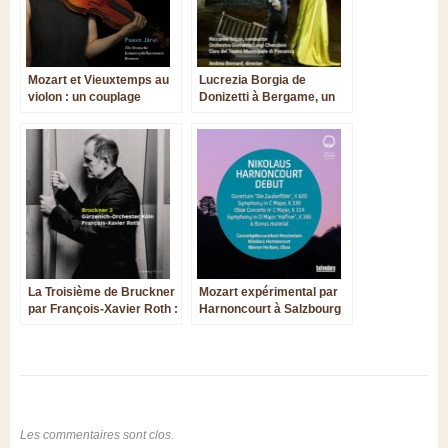
Mozart et Vieuxtemps au
Lucrezia Borgia de
violon : un couplage
Donizetti à Bergame, un
intense
spectacle qui laisse
perplexe
La Troisième de Bruckner
Mozart expérimental par
par François-Xavier Roth :
Harnoncourt à Salzbourg
une interprétation qui se
mérite
Les commentaires sont clos.