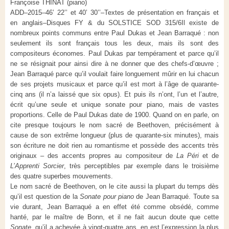
Françoise THINAT (piano)
ADD–2015–46’ 22’’ et 40’ 30’’–Textes de présentation en français et
en anglais–Disques FY & du SOLSTICE SOD 315/6
Il existe de
nombreux points communs entre Paul Dukas et Jean Barraqué : non
seulement ils sont français tous les deux, mais ils sont des
compositeurs économes. Paul Dukas par tempérament et parce qu’il
ne se résignait pour ainsi dire à ne donner que des chefs-d’œuvre ;
Jean Barraqué parce qu’il voulait faire longuement mûrir en lui chacun
de ses projets musicaux et parce qu’il est mort à l’âge de quarante-
cinq ans (il n’a laissé que six opus). Et puis ils n’ont, l’un et l’autre,
écrit qu’une seule et unique sonate pour piano, mais de vastes
proportions. Celle de Paul Dukas date de 1900. Quand on en parle, on
cite presque toujours le nom sacré de Beethoven, précisément à
cause de son extrême longueur (plus de quarante-six minutes), mais
son écriture ne doit rien au romantisme et possède des accents très
originaux – des accents propres au compositeur de
La Péri
et de
L’Apprenti Sorcier
, très perceptibles par exemple dans le troisième
des quatre superbes mouvements.
Le nom sacré de Beethoven, on le cite aussi la plupart du temps dès
qu’il est question de la
Sonate pour piano
de Jean Barraqué. Toute sa
vie durant, Jean Barraqué a en effet été comme obsédé, comme
hanté, par le maître de Bonn, et il ne fait aucun doute que cette
Sonate
, qu’il a achevée à vingt-quatre ans, en est l’expression la plus