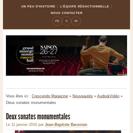
Skip
Aller
UN PEU D'HISTOIRE
L'ÉQUIPE RÉDACTIONNELLE
to
à
NOUS CONTACTER
Content
la
FB
X
IN
navigation
Vous êtes ici :
Crescendo Magazine
»
Nouveautés
»
Audio&Vidéo
»
Deux sonates monumentales
Deux sonates monumentales
Le 11 janvier 2016
par
Jean-Baptiste Baronian