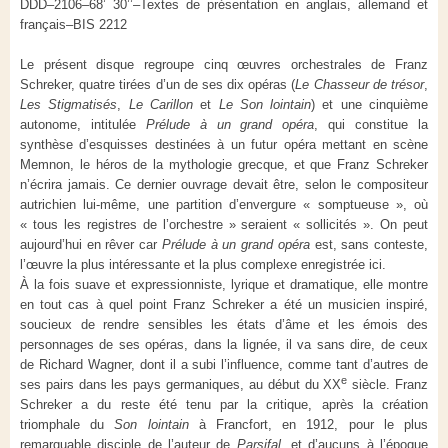
DDD–2106–68’ 30’’–Textes de présentation en anglais, allemand et
français–BIS 2212
Le présent disque regroupe cinq œuvres orchestrales de Franz
Schreker, quatre tirées d’un de ses dix opéras (
Le Chasseur de trésor
,
Les Stigmatisés
,
Le Carillon
et
Le Son lointain
) et une cinquième
autonome, intitulée
Prélude à un grand opéra
, qui constitue la
synthèse d’esquisses destinées à un futur opéra mettant en scène
Memnon, le héros de la mythologie grecque, et que Franz Schreker
n’écrira jamais. Ce dernier ouvrage devait être, selon le compositeur
autrichien lui-même, une partition d’envergure « somptueuse », où
« tous les registres de l’orchestre » seraient « sollicités ». On peut
aujourd’hui en rêver car
Prélude à un grand opéra
est, sans conteste,
l’œuvre la plus intéressante et la plus complexe enregistrée ici.
À la fois suave et expressionniste, lyrique et dramatique, elle montre
en tout cas à quel point Franz Schreker a été un musicien inspiré,
soucieux de rendre sensibles les états d’âme et les émois des
personnages de ses opéras, dans la lignée, il va sans dire, de ceux
de Richard Wagner, dont il a subi l’influence, comme tant d’autres de
e
ses pairs dans les pays germaniques, au début du XX
siècle. Franz
Schreker a du reste été tenu par la critique, après la création
triomphale du
Son lointain
à Francfort, en 1912, pour le plus
remarquable disciple de l’auteur de
Parsifal
, et d’aucuns à l’époque