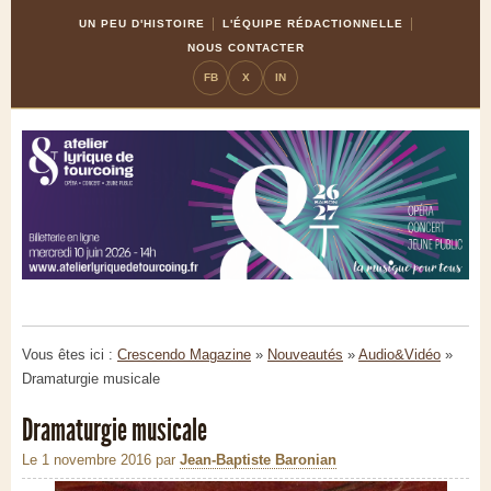
Skip
Aller
UN PEU D'HISTOIRE
L'ÉQUIPE RÉDACTIONNELLE
to
à
NOUS CONTACTER
Content
la
FB
X
IN
navigation
Vous êtes ici :
Crescendo Magazine
»
Nouveautés
»
Audio&Vidéo
»
Dramaturgie musicale
Dramaturgie musicale
Le 1 novembre 2016
par
Jean-Baptiste Baronian