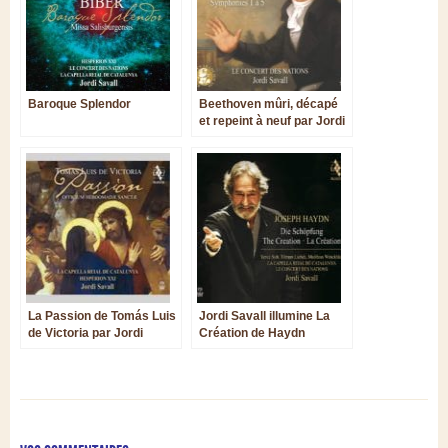
Baroque Splendor
Beethoven mûri, décapé
et repeint à neuf par Jordi
Savall
La Passion de Tomás Luis
Jordi Savall illumine La
de Victoria par Jordi
Création de Haydn
Savall : quand le
mysticisme est au
rendez-vous