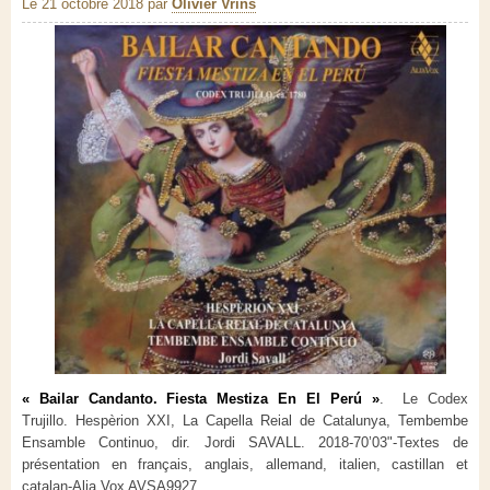
Le 21 octobre 2018
par
Olivier Vrins
«
Bailar
Candanto
. Fiesta
Mestiza
En El
Perú
»
.
Le
Codex
Trujillo.
Hespèrion
XXI, La Capella
Reial
de
Catalunya
,
Tembembe
Ensamble
Continuo,
dir
. Jordi SAVALL.
2018-
7
0
’
0
3
"-Textes de
présentation en
français,
anglais
, allemand, italien, castillan et
catalan
-
Alia
V
ox AVSA9927