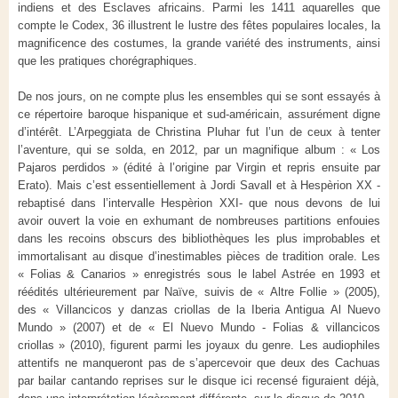
indiens et des Esclaves africains.
Parmi
les 1411 aquarelles que
compte
le
Codex
, 36 illustrent le lustre des fêtes populaires locales, la
magnificence des costumes, la grande variété des instruments,
ainsi
que les pratiques chorégraphiques.
De nos jours, o
n ne compte plus
les ensembles qui se sont essayés à
ce
répertoire
baroque
hispanique et
sud-américain
, assurément digne
d’intérêt
.
L’
Arpeggiata
de Christina
Pluhar
fut l’un de ceux à tenter
l’aventure, qui se solda, en 2012, par un
magnifique album
:
«
Los
Pajaros
perdidos
»
(
édité à l’origine par Virgin et repris ensuite par
Erato
)
. M
ais c’est essentiellement à
Jordi
Savall
et
à
Hespèrion
XX
-
rebaptisé dans l’intervalle
Hespèrion
XXI
-
que nous devons
d
e lui
avoir ouvert la voie en exhumant de nombreuses partitions enfouies
dans les recoins obscurs des bibliothèques
les plus improbables
et
immortalis
ant
au disque d’inestimables pièces de tradition orale. Les
«
Folias
&
Canarios
»
enr
egistré
s sous le label Astrée en 1993
et
réédité
s
ultérieurement par Naïve
, suivi
s de
«
Altre
Follie
»
(2005),
des
«
Villancicos
y
danzas
criollas
de la Iberia Antigua Al
Nuevo
Mundo
»
(2007)
et de
«
El
Nuevo
Mundo
-
Folias
&
v
illancicos
criollas
»
(2010
), figurent parmi les joyaux du genre.
Les audi
ophiles
attentifs ne manqueront pas de s’apercevoir que
deux des
Cachuas
par
bailar
cantando
reprises sur
l
e disque
ici recensé
figurai
en
t déjà
,