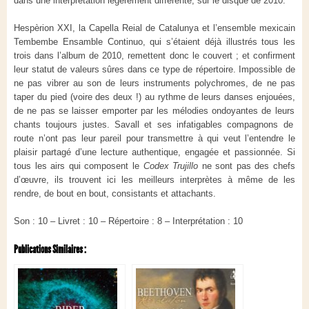
dans une interprétation légèrement différente,
sur le disque de 2010
.
Hespèrion
XXI,
la Capella
Reial
de
Catalunya
et
l’ensemble mexicain
Tembembe
Ensamble
Continuo
,
qui s’
étai
en
t déjà
illustr
é
s
tous les
trois
d
ans l’album de 2010, remet
tent
donc le couvert
;
e
t
confirment
leur statu
t
de valeurs sûres dans ce type de répertoire.
Impossible de
ne pas vibrer au son de leurs instruments polychromes, de ne pas
taper du pied (voire des deux !) au rythme de leurs danses
enjouées,
de ne pas
se laisser emporter par les mélodies ondoyantes
de
leurs
chants
toujours justes.
Savall
et
ses infatigables compagnons de
route
n’ont pas leur pareil pour transmettre à qui veut l’entendre le
plaisir partagé d’une lecture authentique, engagée et passionnée. Si
tous les airs qui composent le
Codex Trujillo
ne sont pas des chefs
d’œuvre, ils trouvent ici les meilleurs interprètes à même de les
rendre, de bout en bout, consistants et attachants.
Son : 10 – Livret : 10 – Répertoire : 8 – Interprétation : 10
Publications Similaires :