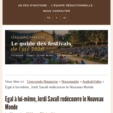
Skip
Aller
UN PEU D'HISTOIRE
L'ÉQUIPE RÉDACTIONNELLE
to
à
NOUS CONTACTER
Content
la
FB
X
IN
navigation
Vous êtes ici :
Crescendo Magazine
»
Nouveautés
»
Audio&Vidéo
»
Egal à lui-même, Jordi Savall redécouvre le Nouveau Monde
Egal à lui-même, Jordi Savall redécouvre le Nouveau
Monde