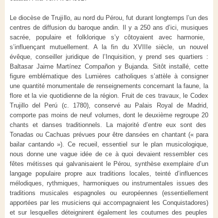
Le diocèse de Trujillo, au nord du Pérou, fut durant longtemps l’un des
centres de diffusion du baroque
andin.
Il y a 250 ans d’ici, m
usique
s
sacrée, populaire et folklorique
s’y côtoyaient avec harmonie,
s’influençant mutuellement
.
A la fin du XVIIIe siècle
,
un nouvel
évêque, conseiller juridique de l’Inquisition
,
y prend ses quartiers
:
Baltasar Jaime
Martínez
Compañon
y
Bujanda
. Sitôt installé, cette
figure emblématique des Lumières catholiques
s’attèle à consigner
une
quantité monumentale
de renseignements concernant la faune, la
flore et la vie quotidienne de la région. Fruit de ces travaux, le
Codex
Trujillo
del
Perú
(c. 1780),
conservé au Palais Royal de Madrid,
comporte pas moins de neuf volumes
, dont le deuxième
regroupe
20
chants et danses traditionnels.
La majorité
d’entre eux
sont des
Tonadas
ou
Cachuas
prévues pour être dansées en chantant (
« para
bailar
cantando
»
).
Ce recueil, essentiel sur le plan musicologique,
nous donne une vague idée de ce à quoi devaient ressembler ces
fêtes métisses qui galvanisaient le Pérou
,
synthèse exemplaire d’un
langage populaire propre aux traditions locales, teinté d’influences
mélodiques, rythmiques, harmoniques ou instrumentales issues des
traditions musicales espagnoles ou européennes (essentiellement
apportées par les musiciens qui accompagnaient les Conquistadores)
et sur lesquelles déteigni
r
ent
également
les coutumes
des peuples