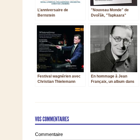
L’anniversaire de
"Nouveau Monde" de
Bernstein
Dvořák, "Tapkaara"
d’Ifukube, même son
slave ?
Festival wagnérien avec
En hommage à Jean
Christian Thielemann
Françaix, un album dans
la prolongation d’une
émission de radio
VOS COMMENTAIRES
Commentaire