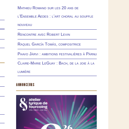
Mathieu Romano sur les 20 ans de
l’Ensemble Aedes : l’art choral au souffle
nouveau
Rencontre avec Robert Levin
Raquel García Tomás, compositrice
Paavo Järvi : ambitions festivalières à Pärnu
Claire-Marie LeGuay : Bach, de la joie à la
lumière
ANNONCEURS