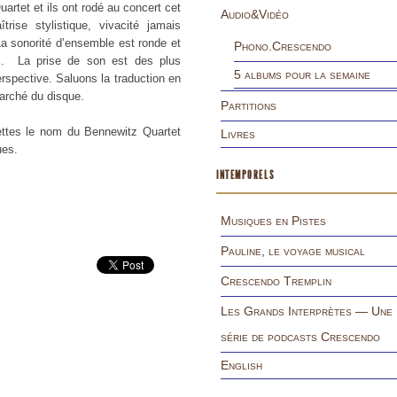
rtet et ils ont rodé au concert cet
Audio&Vidéo
rise stylistique, vivacité jamais
 La sonorité d’ensemble est ronde et
Phono.Crescendo
s. La prise de son est des plus
5 albums pour la semaine
erspective. Saluons la traduction en
marché du disque.
Partitions
ettes le nom du Bennewitz Quartet
Livres
ques.
INTEMPORELS
Musiques en Pistes
Pauline, le voyage musical
Crescendo Tremplin
Les Grands Interprètes — Une
série de podcasts Crescendo
English