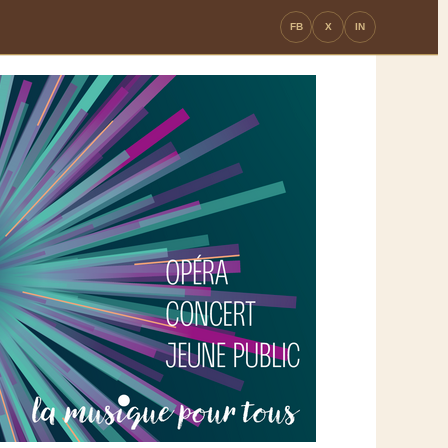
FB
X
IN