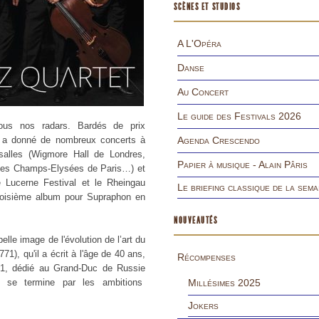
SCÈNES ET STUDIOS
A L'Opéra
Danse
Au Concert
Le guide des Festivals 2026
sous nos radars. Bardés de prix
le a donné de nombreux concerts à
Agenda Crescendo
alles (Wigmore Hall de Londres,
Papier à musique - Alain Pâris
 des Champs-Elysées de Paris…) et
e Lucerne Festival et le Rheingau
Le briefing classique de la sema
roisième album pour Supraphon en
NOUVEAUTÉS
lle image de l'évolution de l’art du
), qu'il a écrit à l'âge de 40 ans,
Récompenses
81, dédié au Grand-Duc de Russie
ge se termine par les ambitions
Millésimes 2025
Jokers