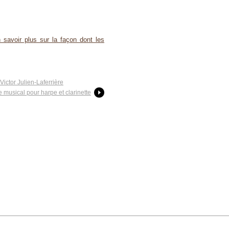
 savoir plus sur la façon dont les
ictor Julien-Laferrière
 musical pour harpe et clarinette