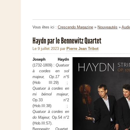
Vous êtes ici :
Crescendo Magazine
»
Nouveautés
»
Audi
Haydn par le Bennewitz Quartet
Le 9 juillet 2023
par
Pierre Jean Tribot
Joseph Haydn
(1732-1809) :
Quatuor
à cordes en sol
majeur, Op.17 n°5
(Hob III:29) ;
Quatuor à cordes en
mi bémol majeur
,
Op.33 n°2
(Hob.III:38) ;
Quatuor à cordes en
do Majeur,
Op.54 n°2
(Hob.III:57).
Bennewitz Quartet.