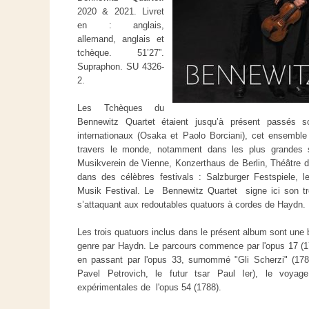
2020 & 2021. Livret
en : anglais,
allemand, anglais et
tchèque. 51’27”.
Supraphon. SU 4326-
2.
Les Tchèques du
Bennewitz Quartet étaient jusqu’à présent passés 
internationaux (Osaka et Paolo Borciani), cet ensemb
travers le monde, notamment dans les plus grandes s
Musikverein de Vienne, Konzerthaus de Berlin, Théâtre
dans des célèbres festivals : Salzburger Festspiele, l
Musik Festival. Le Bennewitz Quartet signe ici son t
s’attaquant aux redoutables quatuors à cordes de Haydn.
Les trois quatuors inclus dans le présent album sont une be
genre par Haydn. Le parcours commence par l'opus 17 (1771
en passant par l'opus 33, surnommé "Gli Scherzi" (17
Pavel Petrovich, le futur tsar Paul Ier), le voya
expérimentales de l'opus 54 (1788).