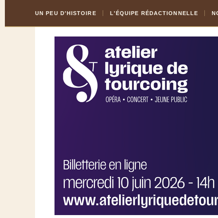
Skip
Aller
UN PEU D'HISTOIRE
L'ÉQUIPE RÉDACTIONNELLE
N
to
à
Content
la
navigation