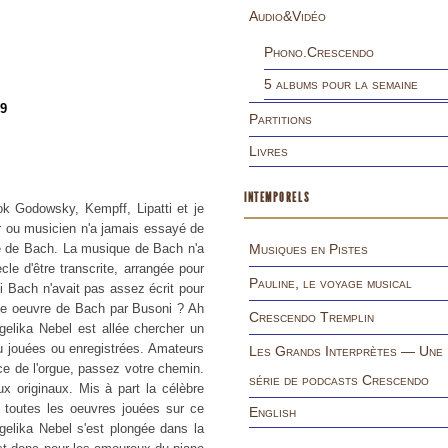
Audio&Vidéo
Phono.Crescendo
5 albums pour la semaine
79
Partitions
Livres
INTEMPORELS
ok Godowsky, Kempff, Lipatti et je
r ou musicien n'a jamais essayé de
vre de Bach. La musique de Bach n'a
Musiques en Pistes
e d'être transcrite, arrangée pour
Pauline, le voyage musical
 Bach n'avait pas assez écrit pour
d'une oeuvre de Bach par Busoni ? Ah
Crescendo Tremplin
elika Nebel est allée chercher un
eu jouées ou enregistrées. Amateurs
Les Grands Interprètes — Une
nce de l'orgue, passez votre chemin.
série de podcasts Crescendo
ux originaux. Mis à part la célèbre
f toutes les oeuvres jouées sur ce
English
gelika Nebel s'est plongée dans la