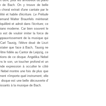
st donc pour les amoureux du piano
gue de Bach. On y trouve de belle
 choral extrait d'une cantate par le
ité et habile d'écriture.
Le Prélude
lemand Walter Braunfels mériterait
quilibré et adroit dans l'écriture; ce
piano moderne. Car bien souvent le
o est de vouloir imiter la force de
 appauvrissement de la musique qui
Carl Tausig, l'élève doué de Liszt
nstater que face à Bach, Tausig ne
d'être fidèle au Cantor de Leipzig, ce
ptions de ce disque. Angelika Nebel
ans le son, un toucher profond et un
nde expression à occulter le côté
. Nebel montre une fois de plus que
ent n'importe quel instrument, elle
e disque est une belle découverte d'
aissants à la musique de Bach.