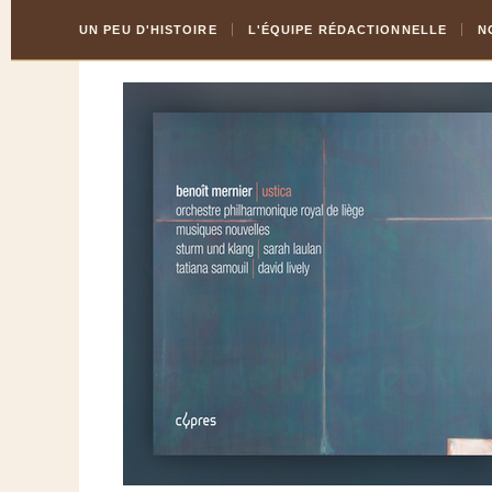
Skip
Aller
UN PEU D'HISTOIRE
L'ÉQUIPE RÉDACTIONNELLE
N
to
à
Content
la
navigation