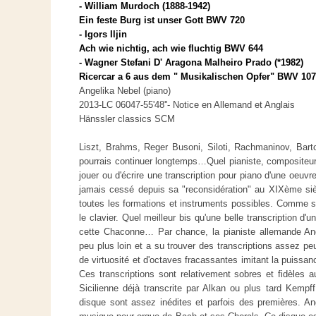
- William Murdoch (1888-1942)
Ein feste Burg ist unser Gott BWV 720
- Igors Iljin
Ach wie nichtig, ach wie fluchtig BWV 644
- Wagner Stefani D' Aragona Malheiro Prado (*1982)
Ricercar a 6 aus dem " Musikalischen Opfer" BWV 10
Angelika Nebel (piano)
2013-LC 06047-55'48''- Notice en Allemand et Anglais
Hänssler classics SCM
Liszt, Brahms, Reger Busoni, Siloti, Rachmaninov, Bart
pourrais continuer longtemps…Quel pianiste, compositeu
jouer ou d'écrire une transcription pour piano d'une oeu
jamais cessé depuis sa "reconsidération" au XIXème siècl
toutes les formations et instruments possibles. Comme si
le clavier. Quel meilleur bis qu'une belle transcription 
cette Chaconne… Par chance, la pianiste allemande Ang
peu plus loin et a su trouver des transcriptions assez p
de virtuosité et d'octaves fracassantes imitant la puissa
Ces transcriptions sont relativement sobres et fidèles a
Sicilienne déjà transcrite par Alkan ou plus tard Kempf
disque sont assez inédites et parfois des premières. An