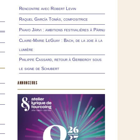
Rencontre avec Robert Levin
Raquel García Tomás, compositrice
Paavo Järvi : ambitions festivalières à Pärnu
Claire-Marie LeGuay : Bach, de la joie à la
lumière
Philippe Cassard, retour à Gerberoy sous
le signe de Schubert
ANNONCEURS