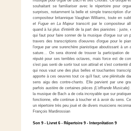
musique pour orgue de Bach et ses Chorals. Ce disque e
souhaitant se familiariser avec le répertoire pour or
surprises, notamment la belle et simple transcription d'un
compositeur britannique Vaughan Williams, toute en subtil
et Fugue en La Majeur
transcrit par le compositeur al
quand à lui plus d'intérêt de la part des pianistes : juste, é
qui faut pour faire sonner de la musique d'orgue sur un 
travers des transcriptions d'oeuvres d'orgue pour le pian
l'orgue par une surenchère pianistique aboutissant à un
sature… On sera étonné de trouver la participation de 
réputé pour ses terribles octaves, mais force est de co
s'est pas senti de sortir tout son attirail et s'est contenté 
qui nous vaut une des plus belles et touchantes transcri
apporte à ces oeuvres tout ce qu'il faut; une plénitude d
sens aigu des contre-chants. Elle parvient par une gra
parfois austère de certaines pièces
(L'offrande Musicale)
la musique de Bach a de cela incroyable que sur pratiquem
fonctionne, elle continue à toucher et à avoir du sens. C
un répertoire très peu joué et de divers musiciens reconn
François Mardirossian
Son 9 - Livret 6 - Répertoire 9 - Interprétation 9