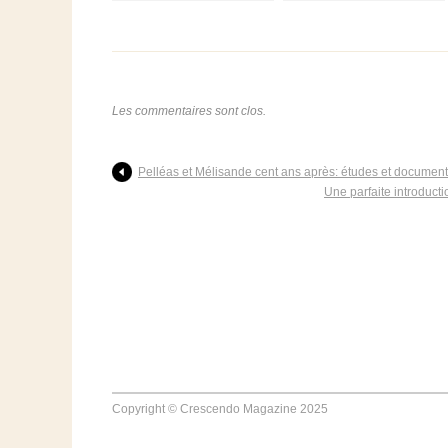
couleurs
d'origine !
Les commentaires sont clos.
Pelléas et Mélisande cent ans après: études et documen
Une parfaite introduct
Copyright © Crescendo Magazine 2025