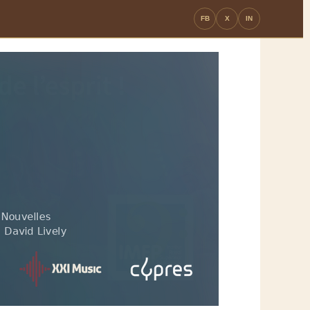
FB
X
IN