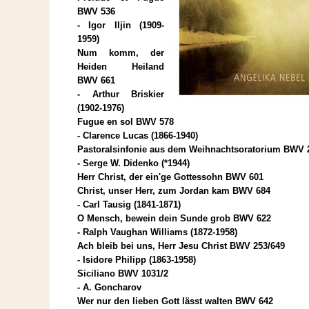
BWV 536
- Igor Iljin (1909-
1959)
Num komm, der
Heiden Heiland
BWV 661
- Arthur Briskier
(1902-1976)
Fugue en sol BWV 578
- Clarence Lucas (1866-1940)
Pastoralsinfonie aus dem Weihnachtsoratorium BWV 
- Serge W. Didenko (*1944)
Herr Christ, der ein'ge Gottessohn BWV 601
Christ, unser Herr, zum Jordan kam BWV 684
- Carl Tausig (1841-1871)
O Mensch, bewein dein Sunde grob BWV 622
- Ralph Vaughan Williams (1872-1958)
Ach bleib bei uns, Herr Jesu Christ BWV 253/649
- Isidore Philipp (1863-1958)
Siciliano BWV 1031/2
- A. Goncharov
Wer nur den lieben Gott lässt walten BWV 642